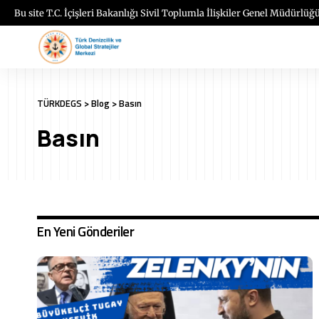
Bu site T.C. İçişleri Bakanlığı Sivil Toplumla İlişkiler Genel Müdürlüğü
TÜRKDEGS
>
Blog
>
Basın
Basın
En Yeni Gönderiler