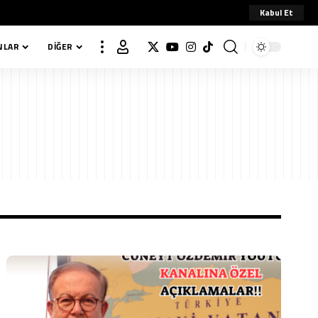
Kabul Et
NLAR
DIĞER