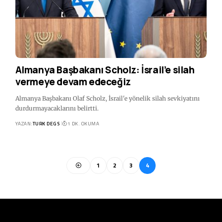
Almanya Başbakanı Scholz: İsrail’e silah
vermeye devam edeceğiz
Almanya Başbakanı Olaf Scholz, İsrail'e yönelik silah sevkiyatını
durdurmayacaklarını belirtti.
YAZAN:
TURK DEGS
1 DK. OKUMA
1
2
3
4