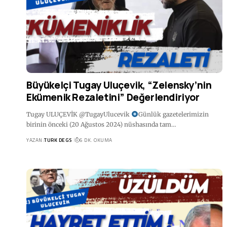
Büyükelçi Tugay Uluçevik, “Zelensky’nin
Ekümenik Rezaletini” Değerlendiriyor
Tugay ULUÇEVİK @TugayUlucevik
Günlük gazetelerimizin
birinin önceki (20 Ağustos 2024) nüshasında tam…
YAZAN:
TURK DEGS
6 DK. OKUMA