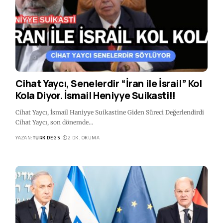
Cihat Yaycı, Senelerdir “İran ile İsrail” Kol
Kola Diyor. İsmail Heniyye Suikasti!!
Cihat Yaycı, İsmail Haniyye Suikastine Giden Süreci Değerlendirdi
Cihat Yaycı, son dönemde…
YAZAN:
TURK DEGS
2 DK. OKUMA