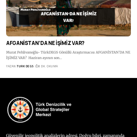
AFGANİSTAN’DA NE İŞİMİZ VAR?
Murat Pehlivanoğlu- TürkDEGS Gönüllü Araştırmacısı AFGANİSTAN’DA NE
İŞİMİZ VAR? Haziran ayının son…
YAZAN:
TURK DEGS
8 DK. OKUMA
Güvenilir jeopolitik analizlerin adresi. Doğru bilgi, zamanında