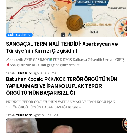
AKIF GASIMOV
SANGAÇAL TERMİNALİ TEHDİDİ: Azerbaycan ve
Türkiye’nin Kırmızı Çizgisidir !
🖊e.kur.Alb AKİF GASIMOV
TÜRK DEGS Kafkasya Güvenlik UzmanıGİRİŞ
Son günlerde ABD İran gerginliğinin sonucu…
YAZAN:
TURK DEGS
6 DK. OKUMA
Batuhan Koçak: PKK/KCK TERÖR ÖRGÜTÜ’NÜN
YAPILANMASI VE İRAN KOLU PJAK TERÖR
ÖRGÜTÜ’NÜN BAŞARISIZLIĞI
PKK/KCK TERÖR ÖRGÜTÜ’NÜN YAPILANMASI VE İRAN KOLU PJAK
TERÖR ÖRGÜTÜ’NÜN BAŞARISIZLIĞI Batuhan…
YAZAN:
TURK DEGS
32 DK. OKUMA