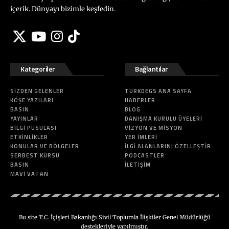
içerik. Dünyayı bizimle keşfedin.
Kategoriler
Bağlantılar
SIZDEN GELENLER
TURKDEGS ANA SAYFA
KÖŞE YAZILARI
HABERLER
BASIN
BLOG
YAYINLAR
DANIŞMA KURULU ÜYELERI
BILGI PUSULASI
VIZYON VE MISYON
ETKINLIKLER
YER İMLERI
KONULAR VE BÖLGELER
İLGI ALANLARINI ÖZELLEŞTIR
SERBEST KÜRSÜ
PODCASTLER
BASIN
İLETIŞIM
MAVI VATAN
Bu site T.C. İçişleri Bakanlığı Sivil Toplumla İlişkiler Genel Müdürlüğü
destekleriyle yapılmıştır.