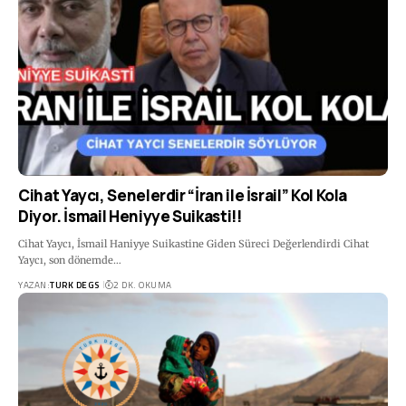
Cihat Yaycı, Senelerdir “İran ile İsrail” Kol Kola
Diyor. İsmail Heniyye Suikasti!!
Cihat Yaycı, İsmail Haniyye Suikastine Giden Süreci Değerlendirdi Cihat
Yaycı, son dönemde…
YAZAN:
TURK DEGS
2 DK. OKUMA