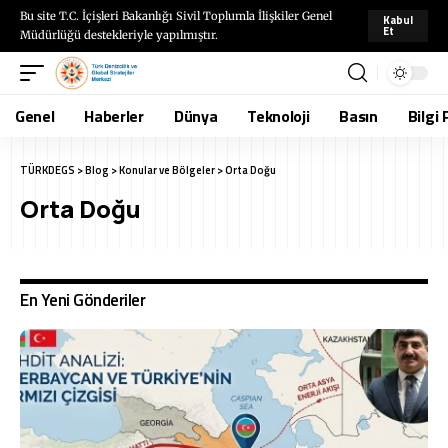
Bu site T.C. İçişleri Bakanlığı Sivil Toplumla İlişkiler Genel
Kabul
Et
Müdürlüğü destekleriyle yapılmıştır.
Genel
Haberler
Dünya
Teknoloji
Basın
Bilgi 
TÜRKDEGS
>
Blog
>
Konular ve Bölgeler
>
Orta Doğu
Orta Doğu
En Yeni Gönderiler