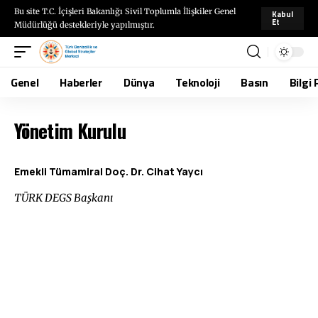
Bu site T.C. İçişleri Bakanlığı Sivil Toplumla İlişkiler Genel
Kabul
Et
Müdürlüğü destekleriyle yapılmıştır.
Genel
Haberler
Dünya
Teknoloji
Basın
Bilgi 
Yönetim Kurulu
Emekli Tümamiral Doç. Dr. Cihat Yaycı
TÜRK DEGS Başkanı