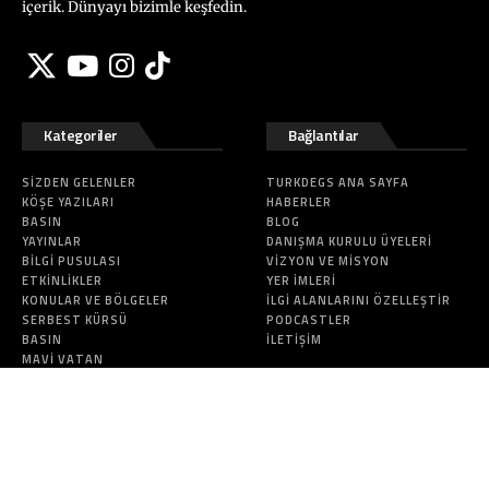
içerik. Dünyayı bizimle keşfedin.
Kategoriler
Bağlantılar
SIZDEN GELENLER
TURKDEGS ANA SAYFA
KÖŞE YAZILARI
HABERLER
BASIN
BLOG
YAYINLAR
DANIŞMA KURULU ÜYELERI
BILGI PUSULASI
VIZYON VE MISYON
ETKINLIKLER
YER İMLERI
KONULAR VE BÖLGELER
İLGI ALANLARINI ÖZELLEŞTIR
SERBEST KÜRSÜ
PODCASTLER
BASIN
İLETIŞIM
MAVI VATAN
Bu site T.C. İçişleri Bakanlığı Sivil Toplumla İlişkiler Genel Müdürlüğü
destekleriyle yapılmıştır.