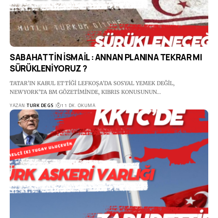
SABAHATTİN İSMAİL : ANNAN PLANINA TEKRAR MI
SÜRÜKLENİYORUZ ?
TATAR'IN KABUL ETTİĞİ LEFKOŞA'DA SOSYAL YEMEK DEĞİL,
NEWYORK'TA BM GÖZETİMİNDE, KIBRIS KONUSUNUN…
YAZAN:
TURK DEGS
11 DK. OKUMA