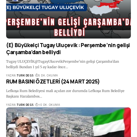
(E) Büyükelçi Tugay Uluçevik : Perşembe’nin gelişi
Çarşamba’dan belliydi
Tugay ULUÇEVİK@TugayUlucevikPerşembe’nin gelişi Çarşamba’dan
belliydi Bundan 1 yıl 5 ay kadar önce…
YAZAN:
TURK DEGS
5 DK. OKUMA
RUM BASINI ÖZETLERİ (24 MART 2025)
Lefkoşa Rum Belediyesi mali açıdan zor durumda Lefkoşa Rum Belediye
Başkanı Haralambos…
YAZAN:
TURK DEGS
10 DK. OKUMA