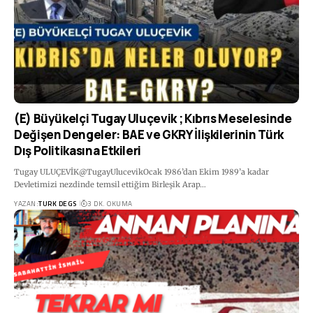
(E) Büyükelçi Tugay Uluçevik ; Kıbrıs Meselesinde
Değişen Dengeler: BAE ve GKRY İlişkilerinin Türk
Dış Politikasına Etkileri
Tugay ULUÇEVİK@TugayUlucevikOcak 1986’dan Ekim 1989’a kadar
Devletimizi nezdinde temsil ettiğim Birleşik Arap…
YAZAN:
TURK DEGS
3 DK. OKUMA