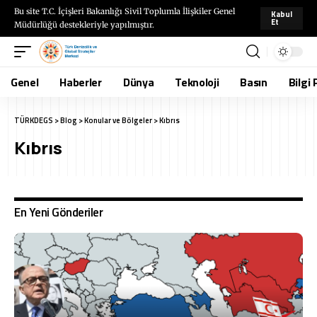
Bu site T.C. İçişleri Bakanlığı Sivil Toplumla İlişkiler Genel
Kabul
Et
Müdürlüğü destekleriyle yapılmıştır.
Genel
Haberler
Dünya
Teknoloji
Basın
Bilgi 
TÜRKDEGS
>
Blog
>
Konular ve Bölgeler
>
Kıbrıs
Kıbrıs
En Yeni Gönderiler