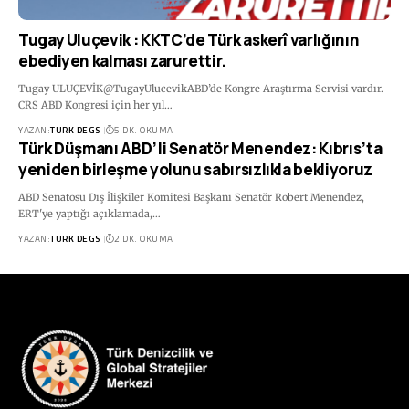
Tugay Uluçevik : KKTC’de Türk askerî varlığının
ebediyen kalması zarurettir.
Tugay ULUÇEVİK@TugayUlucevikABD’de Kongre Araştırma Servisi vardır.
CRS ABD Kongresi için her yıl…
YAZAN:
TURK DEGS
5 DK. OKUMA
Türk Düşmanı ABD’li Senatör Menendez: Kıbrıs’ta
yeniden birleşme yolunu sabırsızlıkla bekliyoruz
ABD Senatosu Dış İlişkiler Komitesi Başkanı Senatör Robert Menendez,
ERT'ye yaptığı açıklamada,…
YAZAN:
TURK DEGS
2 DK. OKUMA