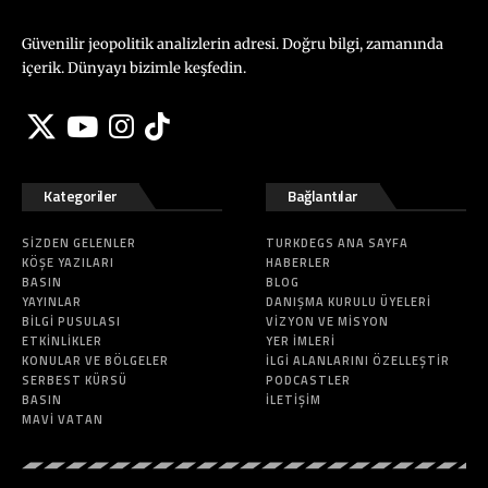
Güvenilir jeopolitik analizlerin adresi. Doğru bilgi, zamanında
içerik. Dünyayı bizimle keşfedin.
Kategoriler
Bağlantılar
SIZDEN GELENLER
TURKDEGS ANA SAYFA
KÖŞE YAZILARI
HABERLER
BASIN
BLOG
YAYINLAR
DANIŞMA KURULU ÜYELERI
BILGI PUSULASI
VIZYON VE MISYON
ETKINLIKLER
YER İMLERI
KONULAR VE BÖLGELER
İLGI ALANLARINI ÖZELLEŞTIR
SERBEST KÜRSÜ
PODCASTLER
BASIN
İLETIŞIM
MAVI VATAN