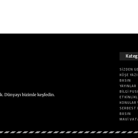
Katego
SIZDEN G
KÖŞE YAZI
BASIN
YAYINLAR
BILGI PUS
ik. Dünyayı bizimle keşfedin.
ETKINLIK
KONULAR 
SERBEST
BASIN
MAVI VA