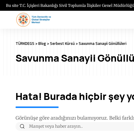
Bu site T.C. İçişleri Bakanlığı Sivil Toplumla İlişkiler Genel Müdürlüğü
TÜRKDEGS
>
Blog
>
Serbest Kürsü
>
Savunma Sanayii Gönüllüleri
Savunma Sanayii Gönüllü
Hata! Burada hiçbir şey y
Görünüşe göre aradığınızı bulamıyoruz. Belki farklı