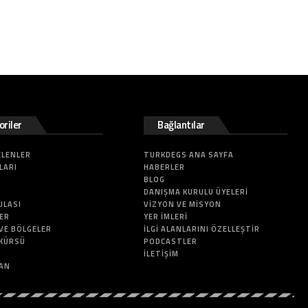
riler
Bağlantılar
ELENLER
TURKDEGS ANA SAYFA
LARI
HABERLER
BLOG
DANIŞMA KURULU ÜYELERI
ULASI
VIZYON VE MISYON
LER
YER İMLERI
VE BÖLGELER
İLGI ALANLARINI ÖZELLEŞTIR
 KÜRSÜ
PODCASTLER
İLETIŞIM
TAN