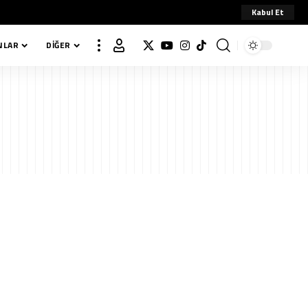
Kabul Et
NLAR
DIĞER