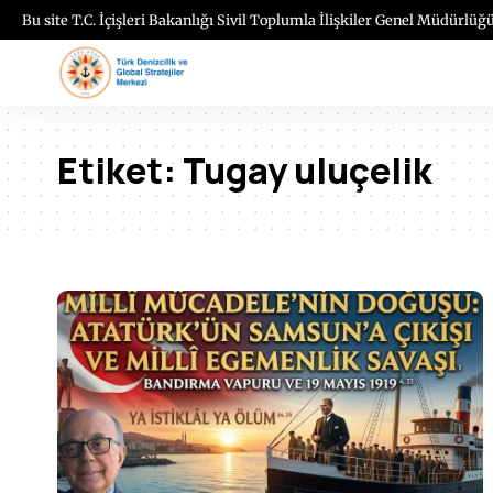
Bu site T.C. İçişleri Bakanlığı Sivil Toplumla İlişkiler Genel Müdürlüğü
Etiket:
Tugay uluçelik