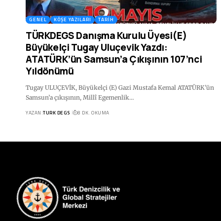
GENEL
KÖŞE YAZILARI
TARIH
TÜRKDEGS Danışma Kurulu Üyesi(E)
Büyükelçi Tugay Uluçevik Yazdı:
ATATÜRK’ün Samsun’a Çıkışının 107’nci
Yıldönümü
Tugay ULUÇEVİK, Büyükelçi (E) Gazi Mustafa Kemal ATATÜRK’ün
Samsun’a çıkışının, Millî Egemenlik…
YAZAN:
TURK DEGS
8 DK. OKUMA