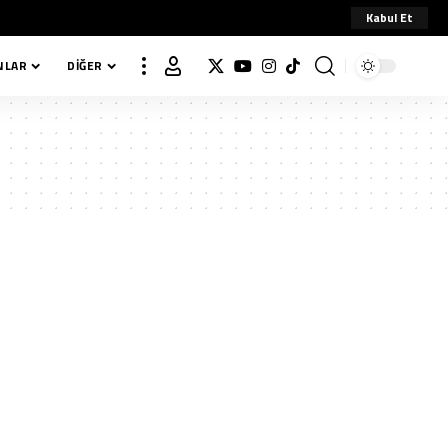
Kabul Et
NLAR
DIĞER