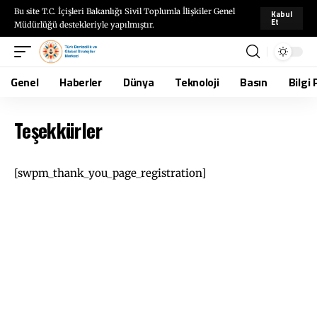
Bu site T.C. İçişleri Bakanlığı Sivil Toplumla İlişkiler Genel
Kabul
Et
Müdürlüğü destekleriyle yapılmıştır.
Genel
Haberler
Dünya
Teknoloji
Basın
Bilgi 
Teşekkürler
[swpm_thank_you_page_registration]