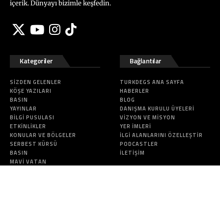
içerik. Dünyayı bizimle keşfedin.
Kategoriler
Bağlantılar
SIZDEN GELENLER
TURKDEGS ANA SAYFA
KÖŞE YAZILARI
HABERLER
BASIN
BLOG
YAYINLAR
DANIŞMA KURULU ÜYELERI
BILGI PUSULASI
VIZYON VE MISYON
ETKINLIKLER
YER İMLERI
KONULAR VE BÖLGELER
İLGI ALANLARINI ÖZELLEŞTIR
SERBEST KÜRSÜ
PODCASTLER
BASIN
İLETIŞIM
MAVI VATAN
Bu site T.C. İçişleri Bakanlığı Sivil Toplumla İlişkiler Genel Müdürlüğü
destekleriyle yapılmıştır.