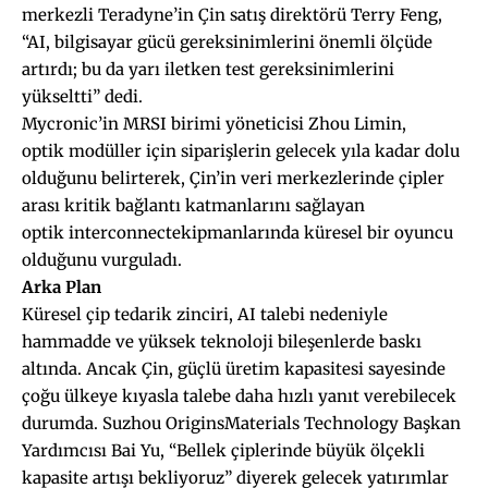
merkezli Teradyne’in Çin satış direktörü Terry Feng,
“AI, bilgisayar gücü gereksinimlerini önemli ölçüde
artırdı; bu da yarı iletken test gereksinimlerini
yükseltti” dedi.
Mycronic’in MRSI birimi yöneticisi Zhou Limin,
optik modüller için siparişlerin gelecek yıla kadar dolu
olduğunu belirterek, Çin’in veri merkezlerinde çipler
arası kritik bağlantı katmanlarını sağlayan
optik interconnectekipmanlarında küresel bir oyuncu
olduğunu vurguladı.
Arka Plan
Küresel çip tedarik zinciri, AI talebi nedeniyle
hammadde ve yüksek teknoloji bileşenlerde baskı
altında. Ancak Çin, güçlü üretim kapasitesi sayesinde
çoğu ülkeye kıyasla talebe daha hızlı yanıt verebilecek
durumda. Suzhou OriginsMaterials Technology Başkan
Yardımcısı Bai Yu, “Bellek çiplerinde büyük ölçekli
kapasite artışı bekliyoruz” diyerek gelecek yatırımlar