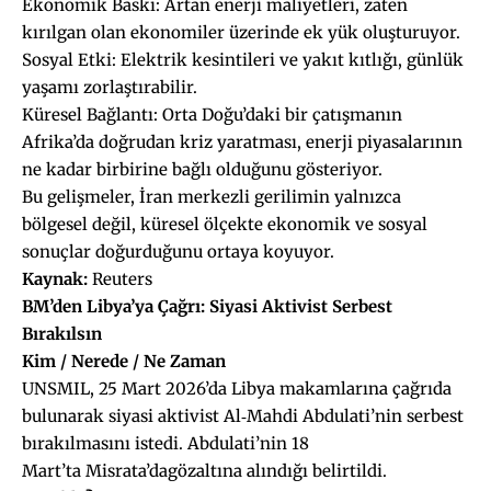
Ekonomik Baskı: Artan enerji maliyetleri, zaten
kırılgan olan ekonomiler üzerinde ek yük oluşturuyor.
Sosyal Etki: Elektrik kesintileri ve yakıt kıtlığı, günlük
yaşamı zorlaştırabilir.
Küresel Bağlantı: Orta Doğu’daki bir çatışmanın
Afrika’da doğrudan kriz yaratması, enerji piyasalarının
ne kadar birbirine bağlı olduğunu gösteriyor.
Bu gelişmeler, İran merkezli gerilimin yalnızca
bölgesel değil, küresel ölçekte ekonomik ve sosyal
sonuçlar doğurduğunu ortaya koyuyor.
Ka
ynak:
Reuters
BM’den Libya’ya Çağrı: Siyasi
Aktivist
Serbest
Bırakılsın
Kim / Nerede / Ne Zaman
UNSMIL, 25 Mart 2026’da Libya makamlarına çağrıda
bulunarak siyasi aktivist Al‑Mahdi Abdulati’nin serbest
bırakılmasını istedi. Abdulati’nin 18
Mart’ta Misrata’dagözaltına alındığı belirtildi.