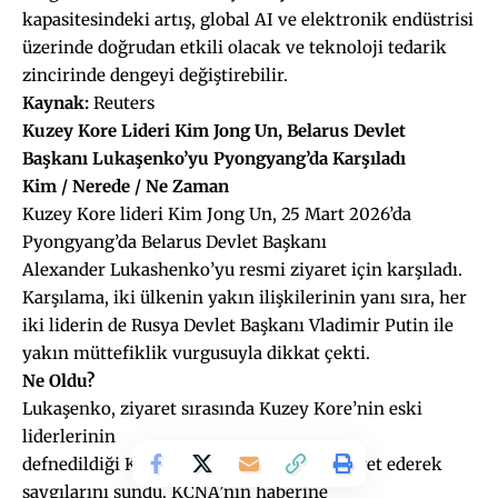
kapasitesindeki artış, global AI ve elektronik endüstrisi
üzerinde doğrudan etkili olacak ve teknoloji tedarik
zincirinde dengeyi değiştirebilir.
Kaynak:
Reuters
Kuzey Kore Lideri Kim
Jong
Un,
Belarus
Devlet
Başkanı
Lukaşenko’yu
Pyongyang’da Karşıladı
Kim / Nerede / Ne Zaman
Kuzey Kore lideri Kim Jong Un, 25 Mart 2026’da
Pyongyang’da Belarus Devlet Başkanı
Alexander Lukashenko’yu resmi ziyaret için karşıladı.
Karşılama, iki ülkenin yakın ilişkilerinin yanı sıra, her
iki liderin de Rusya Devlet Başkanı Vladimir Putin ile
yakın müttefiklik vurgusuyla dikkat çekti.
Ne Oldu?
Lukaşenko, ziyaret sırasında Kuzey Kore’nin eski
liderlerinin
defnedildiği Kumsusan Mausoleum’u ziyaret ederek
saygılarını sundu. KCNA’nın haberine