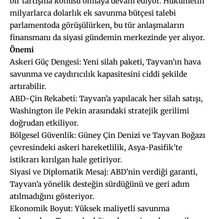
bir tartışma konusu olmaya devam ediyor. Hükümetin
milyarlarca dolarlık ek savunma bütçesi talebi
parlamentoda görüşülürken, bu tür anlaşmaların
finansmanı da siyasi gündemin merkezinde yer alıyor.
Önemi
Askeri Güç Dengesi: Yeni silah paketi, Tayvan’ın hava
savunma ve caydırıcılık kapasitesini ciddi şekilde
artırabilir.
ABD-Çin Rekabeti: Tayvan’a yapılacak her silah satışı,
Washington ile Pekin arasındaki stratejik gerilimi
doğrudan etkiliyor.
Bölgesel Güvenlik: Güney Çin Denizi ve Tayvan Boğazı
çevresindeki askeri hareketlilik, Asya-Pasifik’te
istikrarı kırılgan hale getiriyor.
Siyasi ve Diplomatik Mesaj: ABD’nin verdiği garanti,
Tayvan’a yönelik desteğin sürdüğünü ve geri adım
atılmadığını gösteriyor.
Ekonomik Boyut: Yüksek maliyetli savunma