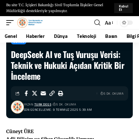
Bu site T.C. İçişleri Bakanlığı Sivil Toplumla İlişkiler Genel
Kabul
Et
Müdürlüğü destekleriyle yapılmıştır.
Aa
Genel
Haberler
Dünya
Teknoloji
Basın
Bilgi 
GENEL
DeepSeek AI ve Tuş Vuruşu Verisi:
TÜRKDEGS
>
Blog
>
Genel
>
DeepSeek AI ve Tuş Vuruşu Verisi: Teknik ve Hukuki Açıdan Kritik Bir İnceleme
Teknik ve Hukuki Açıdan Kritik Bir
İnceleme
5 DK. OKUMA
YAZAN:
TURK DEGS
5 DK. OKUMA
SON GÜNCELLEME: 9 TEMMUZ 2025 5:39 AM
Cüneyt ÜRE