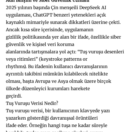
Adli Bilişim ve Siber Güvenlik Uzmanı
2025 yılının başında Çin menşeili DeepSeek AI
uygulaması, ChatGPT benzeri yetenekleri açık
kaynaklı mimariyle sunarak dikkatleri üzerine çekti.
Ancak kısa süre içerisinde, uygulamanın
gizlilik politikasında yer alan bir ifade, özellikle siber
güvenlik ve kişisel veri koruma
alanlarında tartışmalara yol açtı: “Tuş vuruşu desenleri
veya ritimleri” (keystroke patterns or
rhythms). Bu ifadenin kullanıcı davranışlarının
ayrıntılı takibini mümkün kılabilecek nitelikte
olması, başta Avrupa ve Asya olmak üzere birçok
ülkede düzenleyici kurumları harekete
geçirdi.
Tuş Vuruşu Verisi Nedir?
Tuş vuruşu verisi, bir kullanıcının klavyede yazı
yazarken gösterdiği davranışsal örüntüleri
ifade eder. Örneğin hangi tuşa ne kadar süreyle