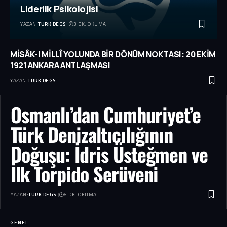
Liderlik Psikolojisi
YAZAN:
TURK DEGS
3 DK. OKUMA
MİSÂK-I MİLLÎ YOLUNDA BİR DÖNÜM NOKTASI: 20 EKİM
1921 ANKARA ANTLAŞMASI
YAZAN:
TURK DEGS
Osmanlı’dan Cumhuriyet’e
Türk Denizaltıcılığının
Doğuşu: İdris Üsteğmen ve
İlk Torpido Serüveni
YAZAN:
TURK DEGS
6 DK. OKUMA
GENEL