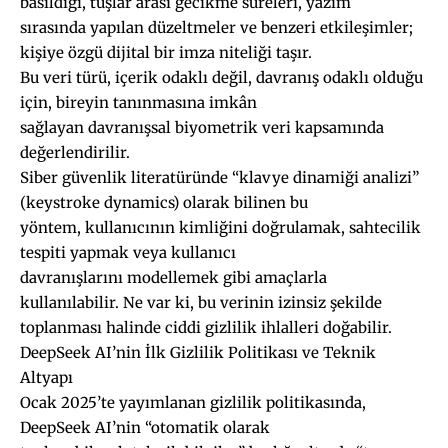
basıldığı, tuşlar arası gecikme süreleri, yazım
sırasında yapılan düzeltmeler ve benzeri etkileşimler;
kişiye özgü dijital bir imza niteliği taşır.
Bu veri türü, içerik odaklı değil, davranış odaklı olduğu
için, bireyin tanınmasına imkân
sağlayan davranışsal biyometrik veri kapsamında
değerlendirilir.
Siber güvenlik literatüründe “klavye dinamiği analizi”
(keystroke dynamics) olarak bilinen bu
yöntem, kullanıcının kimliğini doğrulamak, sahtecilik
tespiti yapmak veya kullanıcı
davranışlarını modellemek gibi amaçlarla
kullanılabilir. Ne var ki, bu verinin izinsiz şekilde
toplanması halinde ciddi gizlilik ihlalleri doğabilir.
DeepSeek AI’nin İlk Gizlilik Politikası ve Teknik
Altyapı
Ocak 2025’te yayımlanan gizlilik politikasında,
DeepSeek AI’nin “otomatik olarak