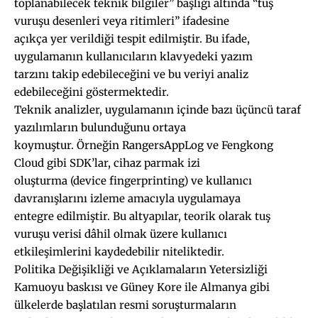
toplanabilecek teknik bilgiler” başlığı altında “tuş
vuruşu desenleri veya ritimleri” ifadesine
açıkça yer verildiği tespit edilmiştir. Bu ifade,
uygulamanın kullanıcıların klavyedeki yazım
tarzını takip edebileceğini ve bu veriyi analiz
edebileceğini göstermektedir.
Teknik analizler, uygulamanın içinde bazı üçüncü taraf
yazılımların bulunduğunu ortaya
koymuştur. Örneğin RangersAppLog ve Fengkong
Cloud gibi SDK’lar, cihaz parmak izi
oluşturma (device fingerprinting) ve kullanıcı
davranışlarını izleme amacıyla uygulamaya
entegre edilmiştir. Bu altyapılar, teorik olarak tuş
vuruşu verisi dâhil olmak üzere kullanıcı
etkileşimlerini kaydedebilir niteliktedir.
Politika Değişikliği ve Açıklamaların Yetersizliği
Kamuoyu baskısı ve Güney Kore ile Almanya gibi
ülkelerde başlatılan resmi soruşturmaların