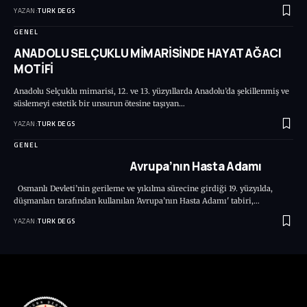
YAZAN:
TURK DEGS
GENEL
ANADOLU SELÇUKLU MİMARİSİNDE HAYAT AĞACI
MOTİFİ
Anadolu Selçuklu mimarisi, 12. ve 13. yüzyıllarda Anadolu’da şekillenmiş ve
süslemeyi estetik bir unsurun ötesine taşıyan…
YAZAN:
TURK DEGS
GENEL
Avrupa’nın Hasta Adamı
Osmanlı Devleti’nin gerileme ve yıkılma sürecine girdiği 19. yüzyılda,
düşmanları tarafından kullanılan 'Avrupa’nın Hasta Adamı' tabiri,…
YAZAN:
TURK DEGS