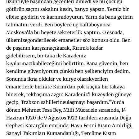
üzüntüyle başımdan geçenleri dinledi ve bu çocuğu
götürün,saçını sakalını kesin, banyo yapsın. Temiz bir
elbise giydirin ve karnınıdoyurun. Yarın da bana getirin
talimatını verdi. Ben böylece üç haftaboyunca
Moskova’da bu heyete sekreterlik yaptım. O esnada,
ülkemizegönderilecek emanetler söz konusu oldu. Ben
de paşanın karşısınaçıkarak, Kırım’a kadar
gidebilirsem, bir taka ile Karadeniz
kıyılarınaçıkabileceğimi belirttim. Bana güvenin, ben
kendime güveniyorum,çünkü ben yelkenciyim dedim.
Sonunda ikna oldular ve kurye olarakverilen
emanetlerle birlikte Kırım’dan çok küçük bir takaya
binerek, tekbaşıma azgın Karadeniz’i kuzeyden güneye
geçip, Trabzon sahillerineulaşmayı başardım.”Yurda
dönen Mehmet Fesa Bey, Millî Mücadele sırasında, 14
Haziran 1920 ile 9 Ağustos 1922 tarihleri arasında Doğu
Cephesi Karargâhı emrinde, Hava Fenni Kısım Amirliği,
Sanayi Takımları Kumandanlığı, Tercüme Kısım