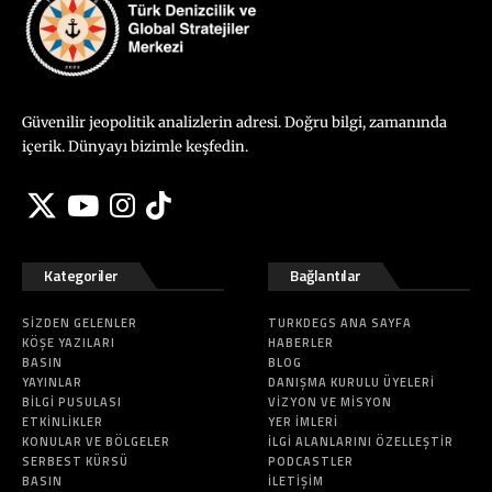
Güvenilir jeopolitik analizlerin adresi. Doğru bilgi, zamanında
içerik. Dünyayı bizimle keşfedin.
Kategoriler
Bağlantılar
SIZDEN GELENLER
TURKDEGS ANA SAYFA
KÖŞE YAZILARI
HABERLER
BASIN
BLOG
YAYINLAR
DANIŞMA KURULU ÜYELERI
BILGI PUSULASI
VIZYON VE MISYON
ETKINLIKLER
YER İMLERI
KONULAR VE BÖLGELER
İLGI ALANLARINI ÖZELLEŞTIR
SERBEST KÜRSÜ
PODCASTLER
BASIN
İLETIŞIM