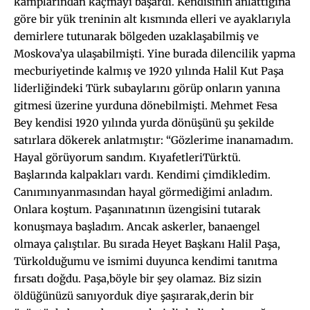
kamplarından kaçmayı başardı. Kendisinin anlattığına
göre bir yük treninin alt kısmında elleri ve ayaklarıyla
demirlere tutunarak bölgeden uzaklaşabilmiş ve
Moskova’ya ulaşabilmişti. Yine burada dilencilik yapma
mecburiyetinde kalmış ve 1920 yılında Halil Kut Paşa
liderliğindeki Türk subaylarını görüp onların yanına
gitmesi üzerine yurduna dönebilmişti. Mehmet Fesa
Bey kendisi 1920 yılında yurda dönüşünü şu şekilde
satırlara dökerek anlatmıştır: “Gözlerime inanamadım.
Hayal görüyorum sandım. KıyafetleriTürktü.
Başlarında kalpakları vardı. Kendimi çimdikledim.
Canımınyanmasından hayal görmediğimi anladım.
Onlara koştum. Paşanınatının üzengisini tutarak
konuşmaya başladım. Ancak askerler, banaengel
olmaya çalıştılar. Bu sırada Heyet Başkanı Halil Paşa,
Türkolduğumu ve ismimi duyunca kendimi tanıtma
fırsatı doğdu. Paşa,böyle bir şey olamaz. Biz sizin
öldüğünüzü sanıyorduk diye şaşırarak,derin bir