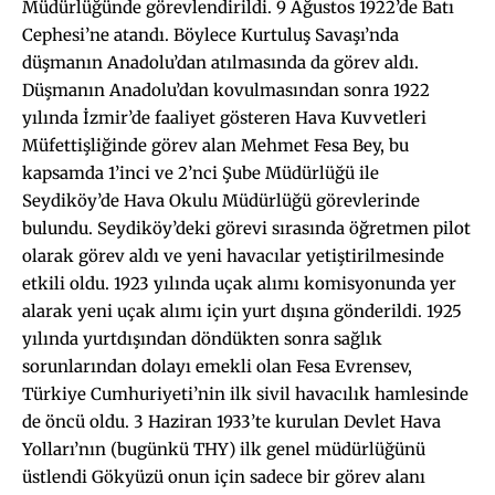
Müdürlüğünde görevlendirildi. 9 Ağustos 1922’de Batı
Cephesi’ne atandı. Böylece Kurtuluş Savaşı’nda
düşmanın Anadolu’dan atılmasında da görev aldı.
Düşmanın Anadolu’dan kovulmasından sonra 1922
yılında İzmir’de faaliyet gösteren Hava Kuvvetleri
Müfettişliğinde görev alan Mehmet Fesa Bey, bu
kapsamda 1’inci ve 2’nci Şube Müdürlüğü ile
Seydiköy’de Hava Okulu Müdürlüğü görevlerinde
bulundu. Seydiköy’deki görevi sırasında öğretmen pilot
olarak görev aldı ve yeni havacılar yetiştirilmesinde
etkili oldu. 1923 yılında uçak alımı komisyonunda yer
alarak yeni uçak alımı için yurt dışına gönderildi. 1925
yılında yurtdışından döndükten sonra sağlık
sorunlarından dolayı emekli olan Fesa Evrensev,
Türkiye Cumhuriyeti’nin ilk sivil havacılık hamlesinde
de öncü oldu. 3 Haziran 1933’te kurulan Devlet Hava
Yolları’nın (bugünkü THY) ilk genel müdürlüğünü
üstlendi Gökyüzü onun için sadece bir görev alanı