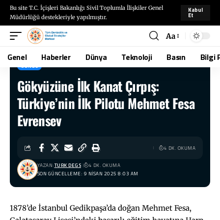
Bu site T.C. İçişleri Bakanlığı Sivil Toplumla İlişkiler Genel
Kabul
Et
Müdürlüğü destekleriyle yapılmıştır.
Aa
Genel
Haberler
Dünya
Teknoloji
Basın
Bilgi 
GENEL
Gökyüzüne İlk Kanat Çırpış:
TÜRKDEGS
>
Blog
>
Genel
>
Gökyüzüne İlk Kanat Çırpış: Türkiye’nin İlk Pilotu Mehmet Fesa Evrensev
Türkiye’nin İlk Pilotu Mehmet Fesa
Evrensev
4 DK. OKUMA
YAZAN:
TURK DEGS
4 DK. OKUMA
SON GÜNCELLEME: 9 NISAN 2025 8:03 AM
1878’de İstanbul Gedikpaşa’da doğan Mehmet Fesa,