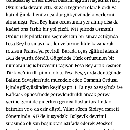
Galatasaray Lisesi’ndeki başarılı eğitim hayatına Harp
Okulu’nda devam etti. Süvari teğmeni olarak orduya
katıldığında henüz uçaklar gökyüzündeki yerlerini
almamıştı. Fesa Bey kara ordusunda yer almış olsa da
kaderi ona farklı bir yol çizdi. 1911 yılında Osmanlı
Ordusu ilk pilotlarını seçmek için bir sınav açtığında
Fesa Bey bu sınavı katıldı ve birincilikle kazanarak
rotasını Fransa’ya çevirdi. Burada uçuş eğitimi alarak
1912’de yurda döndü. Göğsünde Türk ordusunun bir
numaralı uçuş brövesini taşıyan Fesa Bey artık resmen
Türkiye’nin ilk pilotu oldu. Fesa Bey, yurda dönüğünde
Balkan Savaşları’nda mücadele eden Osmanlı Ordusu
içinde gökyüzünden keşif yaptı. I. Dünya Savaşı’nda ise
Kafkas Cephesi’nede görevlendirildi ancak görev
yerine gemi ile giderken gemisi Ruslar tarafından
batırıldı ve o da esir düştü. Yıllar süren Sibirya esareti
döneminde 1917’de Rusya’daki Bolşevik devrimi
sırasında oluşan boşluktan istifade ederek Moskof