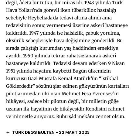
değil, âdeta bir tutku, bir miras idi. 1943 yılında Türk
Hava Yolları’nda görevli iken tüberküloz hastalığı
sebebiyle Heybeliada’da tedavi altına alındı ama
tedavisinin sonuç vermemesi üzerine askerî hastaneye
kaldırıldı. 1947 yılında ise halsizlik, çabuk yorulma,
öksürük sebepleriyle hava değişimine gönderildi. Bu
sırada çalıştığı kurumdan yaş haddinden emekliye
ayrıldı. 1950 yılında tekrar rahatsızlanarak askerî
hastaneye kaldırıldı. Tedavisi devam ederken 9 Nisan
1951 yılında hayatını kaybetti.Bugün ülkemizin
kurucusu Gazi Mustafa Kemal Atatürk’ün “İstikbal
Göklerdedir” sözünü şiar edinen gökyüzünün kartalları
pilotlarımızdan ilki olan Mehmet Fesa Evrensev’in
hikâyesi, sadece bir pilotun değil, bir milletin göğe
uzanan ilk hayalinin de hikâyesidir.Kendisini rahmet
ve minnetle anıyoruz. Ruhu şâd mekânı cennet olsun.
TÜRK DEGS BÜLTEN – 22 MART 2025