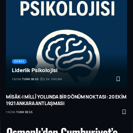
GENEL
Liderlik Psikolojisi
YAZAN:
TURK DEGS
3 DK. OKUMA
MİSÂK-I MİLLÎ YOLUNDA BİR DÖNÜM NOKTASI: 20 EKİM
1921 ANKARA ANTLAŞMASI
YAZAN:
TURK DEGS
Osmanlı’dan Cumhuriyet’e