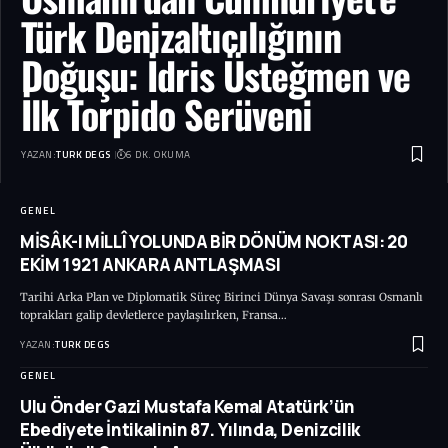
Türk Denizaltıcılığının
Doğuşu: İdris Üsteğmen ve
İlk Torpido Serüveni
YAZAN:
TURK DEGS
6 DK. OKUMA
GENEL
MİSÂK-I MİLLÎ YOLUNDA BİR DÖNÜM NOKTASI: 20
EKİM 1921 ANKARA ANTLAŞMASI
Tarihi Arka Plan ve Diplomatik Süreç Birinci Dünya Savaşı sonrası Osmanlı
toprakları galip devletlerce paylaşılırken, Fransa…
YAZAN:
TURK DEGS
GENEL
Ulu Önder Gazi Mustafa Kemal Atatürk’ün
Ebediyete İntikalinin 87. Yılında, Denizcilik