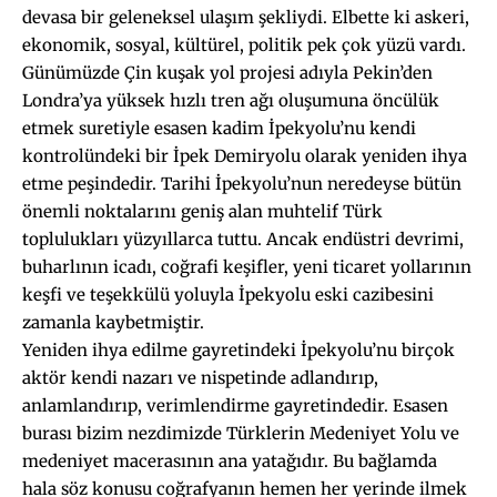
devasa bir geleneksel ulaşım şekliydi. Elbette ki askeri,
ekonomik, sosyal, kültürel, politik pek çok yüzü vardı.
Günümüzde Çin kuşak yol projesi adıyla Pekin’den
Londra’ya yüksek hızlı tren ağı oluşumuna öncülük
etmek suretiyle esasen kadim İpekyolu’nu kendi
kontrolündeki bir İpek Demiryolu olarak yeniden ihya
etme peşindedir. Tarihi İpekyolu’nun neredeyse bütün
önemli noktalarını geniş alan muhtelif Türk
toplulukları yüzyıllarca tuttu. Ancak endüstri devrimi,
buharlının icadı, coğrafi keşifler, yeni ticaret yollarının
keşfi ve teşekkülü yoluyla İpekyolu eski cazibesini
zamanla kaybetmiştir.
Yeniden ihya edilme gayretindeki İpekyolu’nu birçok
aktör kendi nazarı ve nispetinde adlandırıp,
anlamlandırıp, verimlendirme gayretindedir. Esasen
burası bizim nezdimizde Türklerin Medeniyet Yolu ve
medeniyet macerasının ana yatağıdır. Bu bağlamda
hala söz konusu coğrafyanın hemen her yerinde ilmek