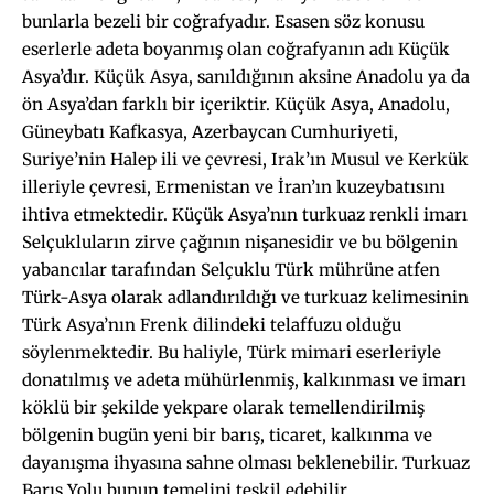
bunlarla bezeli bir coğrafyadır. Esasen söz konusu
eserlerle adeta boyanmış olan coğrafyanın adı Küçük
Asya’dır. Küçük Asya, sanıldığının aksine Anadolu ya da
ön Asya’dan farklı bir içeriktir. Küçük Asya, Anadolu,
Güneybatı Kafkasya, Azerbaycan Cumhuriyeti,
Suriye’nin Halep ili ve çevresi, Irak’ın Musul ve Kerkük
illeriyle çevresi, Ermenistan ve İran’ın kuzeybatısını
ihtiva etmektedir. Küçük Asya’nın turkuaz renkli imarı
Selçukluların zirve çağının nişanesidir ve bu bölgenin
yabancılar tarafından Selçuklu Türk mührüne atfen
Türk-Asya olarak adlandırıldığı ve turkuaz kelimesinin
Türk Asya’nın Frenk dilindeki telaffuzu olduğu
söylenmektedir. Bu haliyle, Türk mimari eserleriyle
donatılmış ve adeta mühürlenmiş, kalkınması ve imarı
köklü bir şekilde yekpare olarak temellendirilmiş
bölgenin bugün yeni bir barış, ticaret, kalkınma ve
dayanışma ihyasına sahne olması beklenebilir. Turkuaz
Barış Yolu bunun temelini teşkil edebilir.