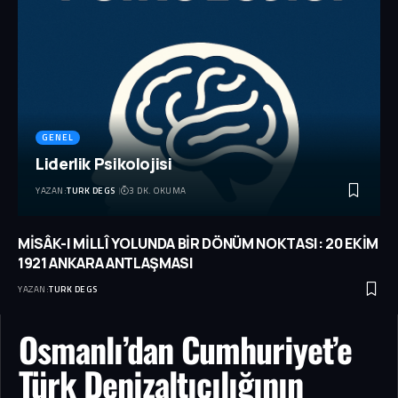
GENEL
Liderlik Psikolojisi
YAZAN:
TURK DEGS
3 DK. OKUMA
MİSÂK-I MİLLÎ YOLUNDA BİR DÖNÜM NOKTASI: 20 EKİM
1921 ANKARA ANTLAŞMASI
YAZAN:
TURK DEGS
Osmanlı’dan Cumhuriyet’e
Türk Denizaltıcılığının