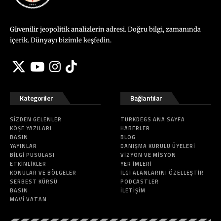
Güvenilir jeopolitik analizlerin adresi. Doğru bilgi, zamanında
içerik. Dünyayı bizimle keşfedin.
Kategoriler
Bağlantılar
SIZDEN GELENLER
TURKDEGS ANA SAYFA
KÖŞE YAZILARI
HABERLER
BASIN
BLOG
YAYINLAR
DANIŞMA KURULU ÜYELERI
BILGI PUSULASI
VIZYON VE MISYON
ETKINLIKLER
YER İMLERI
KONULAR VE BÖLGELER
İLGI ALANLARINI ÖZELLEŞTIR
SERBEST KÜRSÜ
PODCASTLER
BASIN
İLETIŞIM
MAVI VATAN