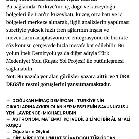
Bu bağlamda Türkiye’nin iç, doğu ve kuzeydoğu
bölgeleri ile İran’ın kuzeybatı, kuzey, orta batı ve iç
bölgeleri merkeze alınarak, ilgili analizlerin yapılması
suretiyle yüksek hızlı tren ağlarının inşası ve
mevcutların adaptasyonu ve entegrasyonu ile birlikte
söz konusu çerçevede hızla mesafe kat edilebilir. Bu
yolun İpek Demiryolu ya da diğer adıyla Türk
Medeniyet Yolu (Kuşak Yol Projesi) ile bütünleşmesi
sağlanabilir.
Not: Bu yazıda yer alan görüşler yazara aittir ve TÜRK
DEGS’in resmi görüşlerini yansıtmamaktadır.
DOĞUKAN MİRAÇ DEMİRCAN : TÜRKİYE’NİN
ÇIKARLARINA AYKIRI OLAN HER MESELENİN SAVUNUCUSU,
YENİ LAWRENCE: MICHAEL RUBIN
ASTRONOM, MATEMATİKÇİ VE DİL BİLİMCİ BİR ÂLİM: ALİ
KUŞÇU
Oğuzların Giyimi
ÇİN’İN İPEK YOLU’NU KEŞFİ ve DOĞU TÜRKİSTAN