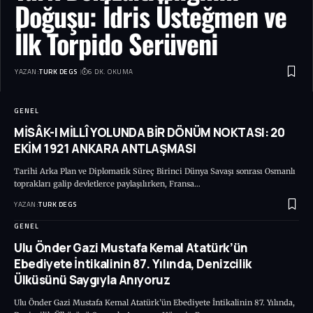
Doğuşu: İdris Üsteğmen ve
İlk Torpido Serüveni
YAZAN:
TURK DEGS
6 DK. OKUMA
GENEL
MİSÂK-I MİLLÎ YOLUNDA BİR DÖNÜM NOKTASI: 20
EKİM 1921 ANKARA ANTLAŞMASI
Tarihi Arka Plan ve Diplomatik Süreç Birinci Dünya Savaşı sonrası Osmanlı
toprakları galip devletlerce paylaşılırken, Fransa…
YAZAN:
TURK DEGS
GENEL
Ulu Önder Gazi Mustafa Kemal Atatürk’ün
Ebediyete İntikalinin 87. Yılında, Denizcilik
Ülküsünü Saygıyla Anıyoruz
Ulu Önder Gazi Mustafa Kemal Atatürk’ün Ebediyete İntikalinin 87. Yılında,