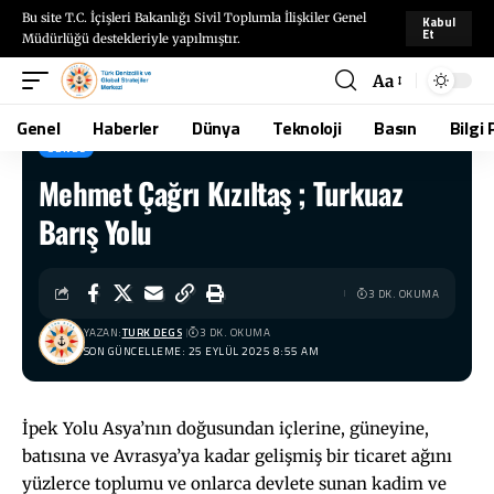
Bu site T.C. İçişleri Bakanlığı Sivil Toplumla İlişkiler Genel
Kabul
Et
Müdürlüğü destekleriyle yapılmıştır.
Aa
Genel
Haberler
Dünya
Teknoloji
Basın
Bilgi 
GENEL
Mehmet Çağrı Kızıltaş ; Turkuaz
TÜRKDEGS
>
Blog
>
Genel
>
Mehmet Çağrı Kızıltaş ; Turkuaz Barış Yolu
Barış Yolu
3 DK. OKUMA
YAZAN:
TURK DEGS
3 DK. OKUMA
SON GÜNCELLEME: 25 EYLÜL 2025 8:55 AM
İpek Yolu Asya’nın doğusundan içlerine, güneyine,
batısına ve Avrasya’ya kadar gelişmiş bir ticaret ağını
yüzlerce toplumu ve onlarca devlete sunan kadim ve