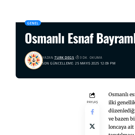
GENEL
Osmanlı Esnaf Bayramla
YAZAN:
TURK DEGS
3 DK. OKUMA
SON GÜNCELLEME: 25 MAYIS 2025 12:09 PM
Osmanlı esn
ilki genell
PAYLAŞ
düzenlediği
ve bazen bi
loncaya ait