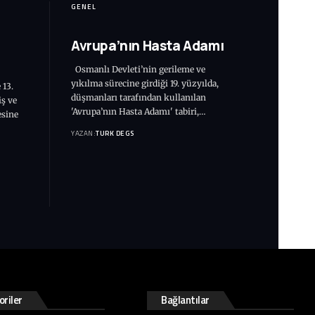
GENEL
Avrupa’nın Hasta Adamı
Osmanlı Devleti’nin gerileme ve
yıkılma sürecine girdiği 19. yüzyılda,
 13.
düşmanları tarafından kullanılan
iş ve
'Avrupa’nın Hasta Adamı' tabiri,…
esine
YAZAN:
TURK DEGS
riler
Bağlantılar