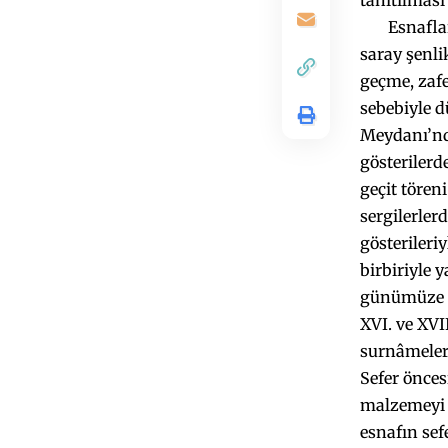
tanıtılmas
Esnafların 
saray şenli
geçme, zafe
sebebiyle d
Meydanı’nda
gösterilerd
geçit töre­n
sergilerlerd
gösterileri
birbiriyle 
günümüze ka
XVI. ve XVI
surnâmeler 
Sefer önces
malzemeyi h
esnafın sef