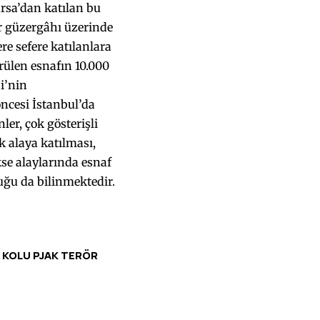
Bursa’dan katılan bu
r güzergâhı üzerinde
e sefere katılanlara
örülen esnafın 10.000
bi’nin
ncesi İstanbul’da
ler, çok gösterişli
ek alaya katılması,
kse alaylarında esnaf
uğu da bilinmektedir.
 KOLU PJAK TERÖR