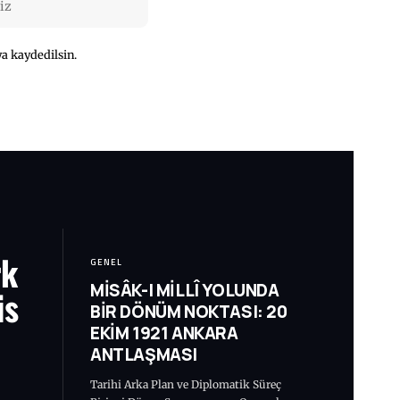
a kaydedilsin.
rk
GENEL
MİSÂK-I MİLLÎ YOLUNDA
is
BİR DÖNÜM NOKTASI: 20
EKİM 1921 ANKARA
ANTLAŞMASI
Tarihi Arka Plan ve Diplomatik Süreç