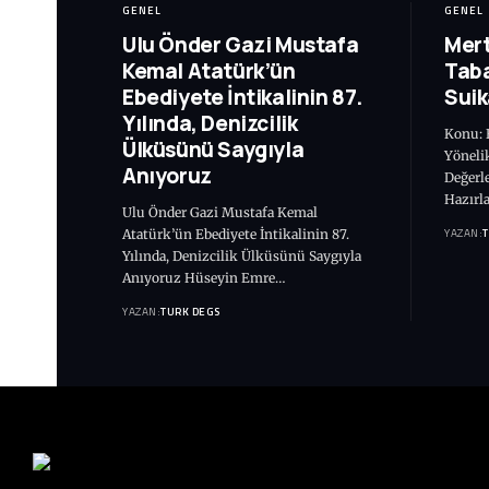
GENEL
GENEL
Ulu Önder Gazi Mustafa
Mert
Kemal Atatürk’ün
Taba
Ebediyete İntikalinin 87.
Suik
Yılında, Denizcilik
Konu: B
Ülküsünü Saygıyla
Yönelik
Anıyoruz
Değerl
Hazırl
Ulu Önder Gazi Mustafa Kemal
YAZAN:
Atatürk’ün Ebediyete İntikalinin 87.
Yılında, Denizcilik Ülküsünü Saygıyla
Anıyoruz Hüseyin Emre…
YAZAN:
TURK DEGS