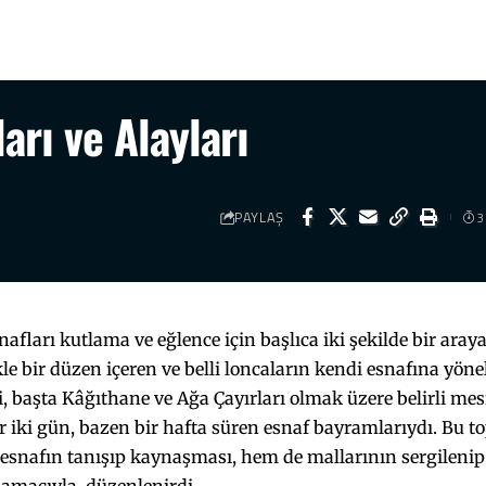
rı ve Alayları
PAYLAŞ
3
afları kutlama ve eğlence için başlıca iki şekilde bir aray
ikle bir düzen içeren ve belli loncaların kendi esnafına yöne
, başta Kâğıthane ve Ağa Çayırları olmak üzere belirli mes
r iki gün, bazen bir hafta süren esnaf bayramlarıydı. Bu t
 esnafın tanışıp kaynaşması, hem de mallarının sergileni