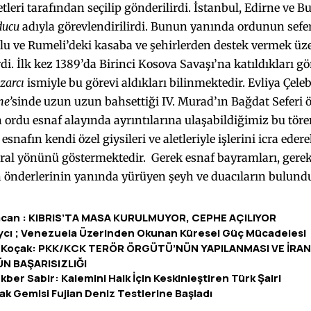
etleri tarafından seçilip gönderilir­di. İstanbul, Edirne ve 
ducu
adıyla görevlendirilirdi. Bunun yanında ordu­nun sefe
u ve Rumeli’deki kasaba ve şehirlerden destek vermek üzer
di. İlk kez 1389’da Birinci Kosova Savaşı’na katıldıkları g
zarcı
ismiyle bu görevi aldıkları bilin­mektedir. Evliya Çele
e’
sinde uzun uzun bahsettiği IV. Murad’ın Bağdat Seferi ö
ordu esnaf alayında ayrıntıları­na ulaşabildiğimiz bu tören
esnafın kendi özel giysileri ve aletleriyle işlerini icra eder
tral yönünü gös­termektedir. Gerek esnaf bayramları, gere
n önderlerinin yanında yürüyen şeyh ve duacıların bulund
acan : KIBRIS’TA MASA KURULMUYOR, CEPHE AÇILIYOR
ycı ; Venezuela Üzerinden Okunan Küresel Güç Mücadelesi
 Koçak: PKK/KCK TERÖR ÖRGÜTÜ’NÜN YAPILANMASI VE İRAN
N BAŞARISIZLIĞI
kber Sabir: Kalemini Halk İçin Keskinleştiren Türk Şairi
çak Gemisi Fujian Deniz Testlerine Başladı