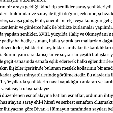
ı amacıyla düzenlenirdi.
bir araya geldiği ikinci tip şenlikler saray şenlikleriy
kleri, hükümdar ve saray ile ilgili doğum, evlenme, şehzade
rler, savaşa gidiş, fetih, önemli bir elçi veya konuğun geliş
üzenlenir ve günlerce halk ile birlikte kutla­malar yapılırdı
 yapılan şenlikler, XVIII. yüzyılda Haliç ve Okmeydanı’na
e padişaha hediye sunan, halka yaptıkları mallardan dağıta
i düzenlerler, işliklerini koydukları arabalar ile katıl­dıkları
i. Bunun yanı sıra dansçılar ve soytarılar çeşitli buluşları 
yle geçit esnasında esnafa eşlik edererek halkı eğlendirirler
yakın ilişkiler içerisinde bulunan meslek kollarının bir arad
dar gelen minyatürlerinde görülmektedir. Bu alaylarla ilgil
II. yüzyıllarda şenliklerin nasıl yapıldı­ğını anlatan ve ka
vasıtasıyla ulaşmaktayız.
i düzenlenen esnaf alayına katılan esnaf­lar, ordunun ihti
azırlayan saray ehl-i hirefi ve serbest esnaftan oluş­makt
er ihtiyacına göre Divan-ı Hümayun tarafından sayıları bel