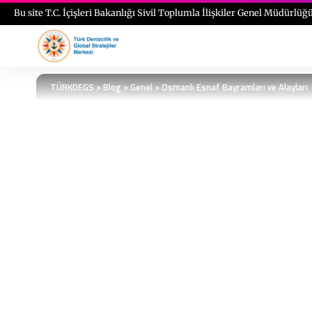
Bu site T.C. İçişleri Bakanlığı Sivil Toplumla İlişkiler Genel Müdürlüğü
TÜRKDEGS
>
Blog
>
Genel
>
Osmanlı Esnaf Bayramları ve Alayları