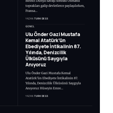
Birinci Dünya Savaşı sonrası Osmanlı
toprakları galip devletlerce paylaşılırken,
Fransa…
YAZAN:
TURK DEGS
GENEL
Ulu Önder Gazi Mustafa
Kemal Atatürk’ün
Ebediyete İntikalinin 87.
Yılında, Denizcilik
Ülküsünü Saygıyla
Anıyoruz
Ulu Önder Gazi Mustafa Kemal
Atatürk’ün Ebediyete İntikalinin 87.
Yılında, Denizcilik Ülküsünü Saygıyla
Anıyoruz Hüseyin Emre…
YAZAN:
TURK DEGS