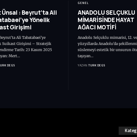
GENEL
 Ünsal : Beyrut’ta Ali
ANADOLU SELÇUKLU
tabaei’ye Yönelik
MİMARİSİNDE HAYAT
ast Girişimi
AĞACI MOTİFİ
eyrut’ta Ali Tabatabaei’ye
Anadolu Selçuklu mimarisi, 12. ve
 Suikast Girişimi – Stratejik
yüzyıllarda Anadolu’da şekillenm
endirme Tarih: 23 Kasım 2025
süslemeyi estetik bir unsurun öt
ayan: Mert…
taşıyan…
TURK DEGS
YAZAN:
TURK DEGS
Katego