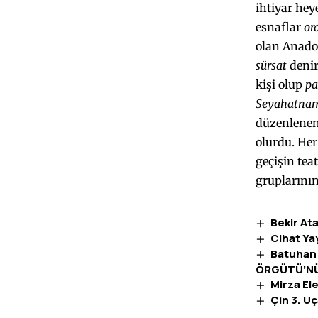
ihtiyar hey
esnaflar
or
olan Anadol
sürsat
denir
kişi olup
pa
Seyahatnam
düzenlenen 
olurdu. Her 
geçişin tea
gruplarını
Bekir At
Cihat Ya
Batuhan
ÖRGÜTÜ’NÜ
Mirza Ele
Çin 3. U