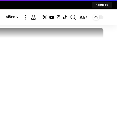
Kabul Et
Aa
DIĞER