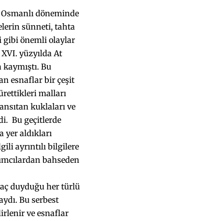
di. Osmanlı döneminde
­lerin sünneti, tahta
i gibi önemli olaylar
. XVI. yüzyılda At
 kay­mıştı. Bu
n esnaflar bir çeşit
 ürettikleri malları
yansıtan kuklala­rı ve
di. Bu geçitlerde
a yer aldıkları
i ayrıntılı bilgi­lere
tılımcılardan bahseden
yaç duyduğu her türlü
aydı. Bu serbest
irlenir ve esnaflar