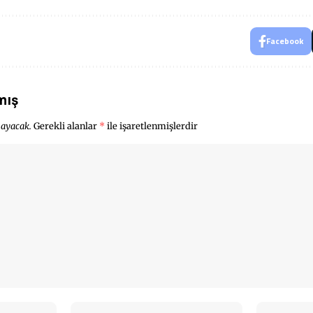
Facebook
mış
mayacak.
Gerekli alanlar
*
ile işaretlenmişlerdir