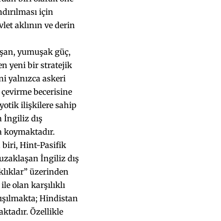
dırılması için
let aklının ve derin
 aşan, yumuşak güç,
n yeni bir stratejik
ni yalnızca askeri
 çevirme becerisine
tik ilişkilere sahip
İngiliz dış
ya koymaktadır.
biri, Hint-Pasifik
uzaklaşan İngiliz dış
aklıklar” üzerinden
le olan karşılıklı
lışılmakta; Hindistan
ktadır. Özellikle