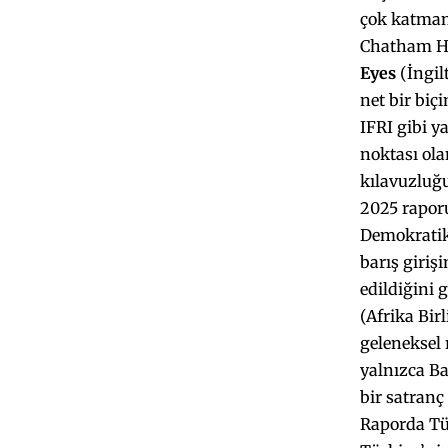
çok katman
Chatham Ho
Eyes
(İngil
net bir bi
IFRI gibi 
noktası ola
kılavuzluğ
2025 raporu
Demokratik
barış giriş
edildiğini 
(Afrika Bir
geleneksel 
yalnızca Ba
bir satranç 
Raporda Tür