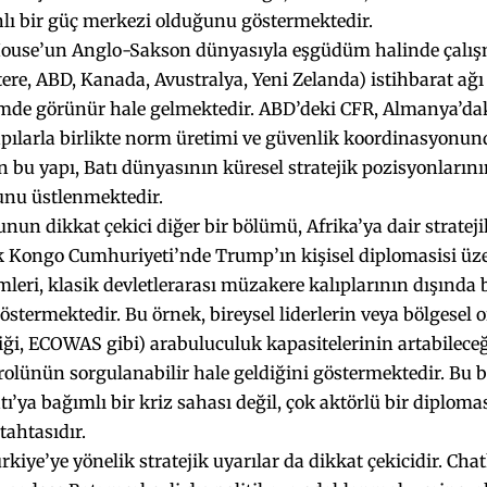
lı bir güç merkezi olduğunu göstermektedir.
use’un Anglo-Sakson dünyasıyla eşgüdüm halinde çalışm
tere, ABD, Kanada, Avustralya, Yeni Zelanda) istihbarat ağ
çimde görünür hale gelmektedir. ABD’deki CFR, Almanya’da
yapılarla birlikte norm üretimi ve güvenlik koordinasyon
n bu yapı, Batı dünyasının küresel stratejik pozisyonlarını
unu üstlenmektedir.
nun dikkat çekici diğer bir bölümü, Afrika’ya dair strateji
 Kongo Cumhuriyeti’nde Trump’ın kişisel diplomasisi üze
imleri, klasik devletlerarası müzakere kalıplarının dışında 
göstermektedir. Bu örnek, bireysel liderlerin veya bölgesel
liği, ECOWAS gibi) arabuluculuk kapasitelerinin artabileceğ
rolünün sorgulanabilir hale geldiğini göstermektedir. Bu 
tı’ya bağımlı bir kriz sahası değil, çok aktörlü bir diplom
tahtasıdır.
kiye’ye yönelik stratejik uyarılar da dikkat çekicidir. Ch