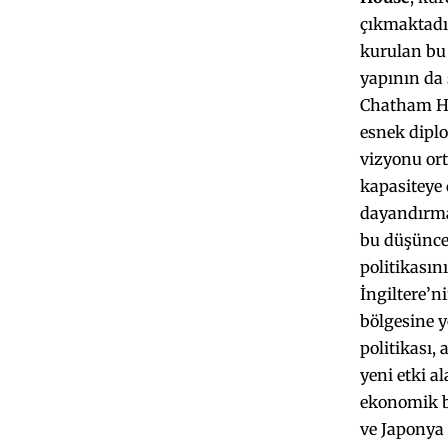
çıkmaktadı
kurulan bu 
yapının da 
Chatham Hou
esnek diplo
vizyonu ort
kapasiteye 
dayandırmak
bu düşünce
politikasın
İngiltere’n
bölgesine y
politikası,
yeni etki a
ekonomik ba
ve Japonya 