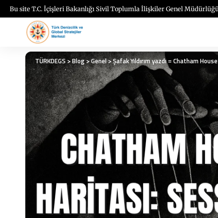
Bu site T.C. İçişleri Bakanlığı Sivil Toplumla İlişkiler Genel Müdürlüğü
TÜRKDEGS
>
Blog
>
Genel
>
Şafak Yıldırım yazdı = Chatham House’