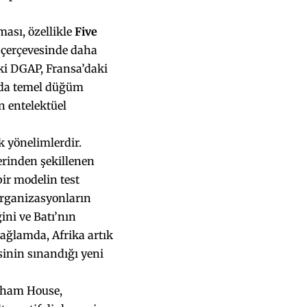
ası, özellikle
Five
ı çerçevesinde daha
ki DGAP, Fransa’daki
unda temel düğüm
n entelektüel
k yönelimlerdir.
rinden şekillenen
bir modelin test
 organizasyonların
ini ve Batı’nın
bağlamda, Afrika artık
asinin sınandığı yeni
atham House,