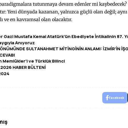
 paradigmalara tutunmaya devam edenler mi kaybedecek
ktır: Yeni dünyada kazanan, yalnızca güçlü olan değil; ayn
lı ve en kavramsal olan olacaktır.
r Gazi Mustafa Kemal Atatürk’ün Ebediyete İntikalinin 87. Yıl
aygıyla Anıyoruz
LDÖNÜMÜNDE SULTANAHMET MİTİNGİNİN ANLAMI: İZMİR’İN İŞ
 CEVABI
 Memlûkler’i ve Türklük Bilinci
N 2026 HABER BÜLTENİ
2024
Facebook
mış