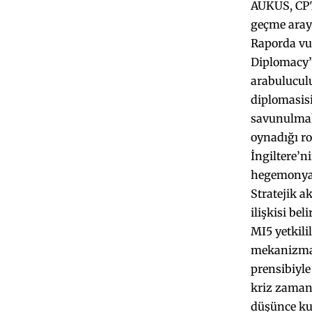
AUKUS, CPTP
geçme arayı
Raporda vu
Diplomacy” 
arabuluculu
diplomasisi
savunulmakt
oynadığı ro
İngiltere’n
hegemonya, 
Stratejik 
ilişkisi be
MI5 yetkili
mekanizmal
prensibiyle
kriz zamanl
düşünce ku