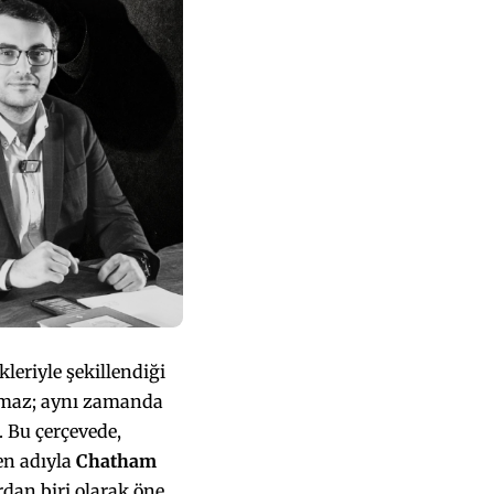
kleriyle şekillendiği
almaz; aynı zamanda
. Bu çerçevede,
nen adıyla
Chatham
rdan biri olarak öne