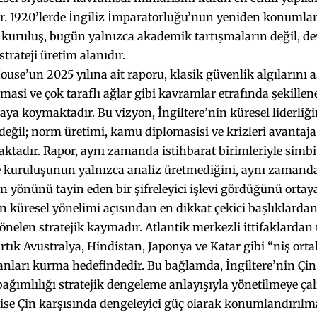
r. 1920’lerde İngiliz İmparatorluğu’nun yeniden konumlan
kuruluş, bugün yalnızca akademik tartışmaların değil, dev
strateji üretim alanıdır.
se’un 2025 yılına ait raporu, klasik güvenlik algılarını
masi ve çok taraflı ağlar gibi kavramlar etrafında şekillene
aya koymaktadır. Bu vizyon, İngiltere’nin küresel liderliği
değil; norm üretimi, kamu diplomasisi ve krizleri avantaja
tadır. Rapor, aynı zamanda istihbarat birimleriyle simbiyo
 kuruluşunun yalnızca analiz üretmediğini, aynı zamanda 
ın yönünü tayin eden bir şifreleyici işlevi gördüğünü orta
in küresel yönelimi açısından en dikkat çekici başlıklardan 
önelen stratejik kaymadır. Atlantik merkezli ittifaklardan 
 artık Avustralya, Hindistan, Japonya ve Katar gibi “niş ort
lanları kurma hedefindedir. Bu bağlamda, İngiltere’nin Çin i
ğımlılığı stratejik dengeleme anlayışıyla yönetilmeye ça
ise Çin karşısında dengeleyici güç olarak konumlandırılma