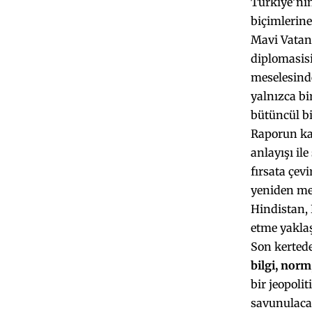
Türkiye’nin
biçimlerine
Mavi Vatan 
diplomasis
meselesinde
yalnızca bi
bütüncül bi
Raporun kav
anlayışı il
fırsata çev
yeniden mer
Hindistan, 
etme yakla
Son kertede
bilgi, norm
bir jeopoli
savunulacak