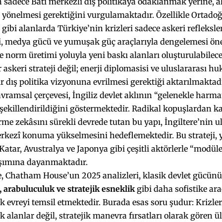
 sadece Batı merkezli dış politikaya odaklanmak yerine, a
 yönelmesi gerektiğini vurgulamaktadır. Özellikle Ortadoğu
gibi alanlarda Türkiye’nin krizleri sadece askeri refleksle
i, medya gücü ve yumuşak güç araçlarıyla dengelemesi öne
 norm üretimi yoluyla yeni baskı alanları oluşturulabilece
r askeri strateji değil; enerji diplomasisi ve uluslararası 
r dış politika vizyonuna evrilmesi gerektiği aktarılmaktadı
ramsal çerçevesi, İngiliz devlet aklının “gelenekle harm
e şekillendirildiğini göstermektedir. Radikal kopuşlardan k
irme zekâsını sürekli devrede tutan bu yapı, İngiltere’nin 
kezî konuma yükselmesini hedeflemektedir. Bu strateji, ya
Katar, Avustralya ve Japonya gibi çeşitli aktörlerle “modüler
şımına dayanmaktadır.
, Chatham House’un 2025 analizleri, klasik devlet gücünü
, arabuluculuk ve stratejik esneklik
gibi daha sofistike ara
tik evreyi temsil etmektedir. Burada esas soru şudur: Krizler
 alanlar değil, stratejik manevra fırsatları olarak gören 