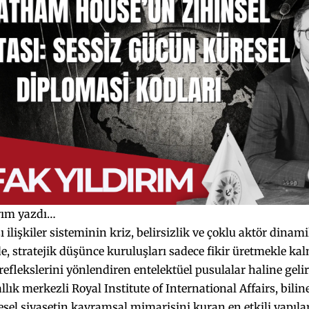
ırım yazdı…
 ilişkiler sisteminin kriz, belirsizlik ve çoklu aktör dinami
, stratejik düşünce kuruluşları sadece fikir üretmekle k
 reflekslerini yönlendiren entelektüel pusulalar haline gelir
allık merkezli Royal Institute of International Affairs, bili
resel siyasetin kavramsal mimarisini kuran en etkili yapıla