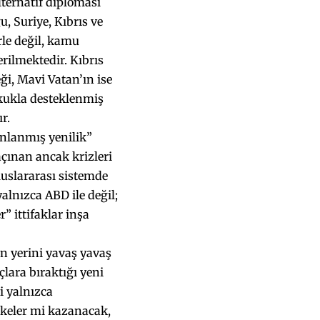
lternatif diplomasi
, Suriye, Kıbrıs ve
rle değil, kamu
rilmektedir. Kıbrıs
ği, Mavi Vatan’ın ise
hukukla desteklenmiş
r.
anlanmış yenilik”
açınan ancak krizleri
uluslararası sistemde
lnızca ABD ile değil;
” ittifaklar inşa
n yerini yavaş yavaş
çlara bıraktığı yeni
i yalnızca
ülkeler mi kazanacak,