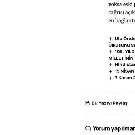
yoksa eski
çağrısı açı
en bağlantı
Ulu Önde
Ülküsünü S
105. YI
MİLLETİNİN
Hindistan
15 NİSA
7 Kasım 
Bu Yazıyı Paylaş
Yorum yapılma