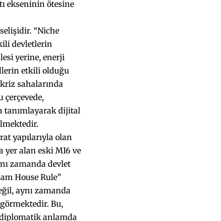
tı ekseninin ötesine
elişidir. “Niche
li devletlerin
si yerine, enerji
lerin etkili olduğu
 kriz sahalarında
u çerçevede,
 tanımlayarak dijital
lmektedir.
at yapılarıyla olan
a yer alan eski MI6 ve
aynı zamanda devlet
ham House Rule”
değil, aynı zamanda
 görmektedir. Bu,
 diplomatik anlamda