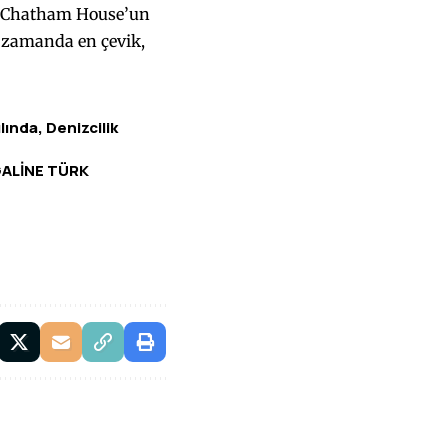
? Chatham House’un
ı zamanda en çevik,
ında, Denizcilik
GALİNE TÜRK