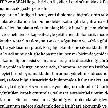
P ve ASEAN ile geliştirilen ilişkiler, Londra’nın klasik Ba
şının açık göstergeleridir.
rgulanan bir diğer boyut,
yeni diplomasi biçimlerinin
yüks
olarak adlandırılan bu modelde, Katar gibi küçük ama etki
k rolleri ön plana çıkarılmakta; klasik büyük güç müdahale
 ve esnek temas kapasitesiyle şekillenen diplomatik model
adır. Katar’ın Ukrayna, Gazze, Afganistan ve Afrika gibi
l, bu yaklaşımın pratik karşılığı olarak öne çıkmaktadır. B
in kendi yumuşak güç kapasitesini benzer biçimde yeniden
kamu diplomasisi ve finansal araçlarla desteklediği görü
aklın yeniden kurgulanmasında, Chatham House’un istihbar
lirleyici bir rol oynamaktadır. Kurumun yönetim kadrosund
leri, sadece bilgi alışverişinde bulunmakla kalmamakta; 
arıyla düşünsel senkronizasyon oluşturmaktadır. “Chat
 yürütülen kapalı oturumlar, yalnızca entelektüel üretim 
arında elit konsensüsün sağlandığı zeminler olarak işlev
ruluşunun sadece akademik değil; istihbari, ekonomik ve