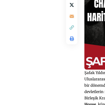
Şafak Yıld
Uluslararası
bir dönemde
devletlerin
Birleşik Kr
House
, kü