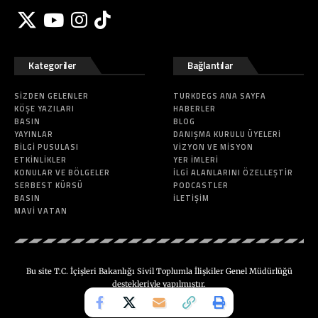
Kategoriler
Bağlantılar
SIZDEN GELENLER
TURKDEGS ANA SAYFA
KÖŞE YAZILARI
HABERLER
BASIN
BLOG
YAYINLAR
DANIŞMA KURULU ÜYELERI
BILGI PUSULASI
VIZYON VE MISYON
ETKINLIKLER
YER İMLERI
KONULAR VE BÖLGELER
İLGI ALANLARINI ÖZELLEŞTIR
SERBEST KÜRSÜ
PODCASTLER
BASIN
İLETIŞIM
MAVI VATAN
Bu site T.C. İçişleri Bakanlığı Sivil Toplumla İlişkiler Genel Müdürlüğü
destekleriyle yapılmıştır.
Made in
Metromas