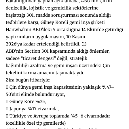
Bakanlığından yapılan açıklamada, ABD’nin Çin’in
denizcilik, lojistik ve gemicilik sektörlerine
başlattığı 301. madde soruşturması sonunda aldığı
tedbirlere karşı, Güney Koreli gemi inşa şirketi
Hanwha’nın ABD’deki 5 ortaklığına 14 Ekim’de getirdiği
yaptırımların uygulamasını, 10 Kasım
2026’ya kadar ertelendiği belirtildi. (1)
ABD’nin Section 301 kapsamında aldığı önlemler,
sadece “ticaret dengesi” değil; stratejik
bağımlılığı azaltma ve gemi inşası üzerindeki Çin
tekelini kırma amacını taşımaktaydı.
Zira bugün itibariyle:
 Çin dünya gemi inşa kapasitesinin yaklaşık %47–
50’sini elinde bulunduruyor,
 Güney Kore %25,
 Japonya %17 civarında,
 Türkiye ve Avrupa toplamda %5–6 civarındadır
(özellikle özel tip gemilerde).