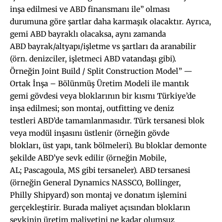
inşa edilmesi ve ABD finansmanı ile” olması
durumuna göre şartlar daha karmaşık olacaktır. Ayrıca,
gemi ABD bayraklı olacaksa, aynı zamanda
ABD bayrak/altyapı/işletme vs şartları da aranabilir
(örn. denizciler, işletmeci ABD vatandaşı gibi).
Örneğin Joint Build / Split Construction Model” —
Ortak İnşa – Bölünmüş Üretim Modeli ile mantık
gemi gövdesi veya bloklarının bir kısmı Türkiye’de
inşa edilmesi; son montaj, outfitting ve deniz
testleri ABD’de tamamlanmasıdır. Türk tersanesi blok
veya modül inşasını üstlenir (örneğin gövde
blokları, üst yapı, tank bölmeleri). Bu bloklar demonte
şekilde ABD’ye sevk edilir (örneğin Mobile,
AL; Pascagoula, MS gibi tersaneler). ABD tersanesi
(örneğin General Dynamics NASSCO, Bollinger,
Philly Shipyard) son montaj ve donatım işlemini
gerçekleştirir. Burada maliyet açısından blokların
sevkinin üretim maliyetini ne kadar olumsuz