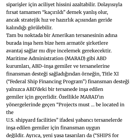
siparişler için aciliyet hissini azaltabilir. Dolayısıyla
fırsat tamamen “kaçırıldı” demek yanlış olur,
ancak stratejik hız ve hazırlık açısından geride
kalındığı görülebilir.
Tam bu noktada bir Amerikan tersanesinin adına
burada inşa hem bize hem armatör şirketlere
avantaj sağlar mı diye incelemek gerekecektir.
Maritime Administration (MARAD) gibi ABD
kurumları, ABD-inşa gemiler ve tersanelerine
finansman desteği sağladığından örneğin, Title XI
(“Federal Ship Financing Program”) finansman desteği
yalnızca ABD’deki bir tersanede inşa edilen
gemiler için geçerlidir. Özellikle MARAD’ın
yönergelerinde geçen “Projects must … be located in
the
U.S. shipyard facilities” ifadesi yabancı tersanelerde
inşa edilen gemiler için finansman uygun
değildir. Ayrıca, yeni yasa tasarıları da (“SHIPS for