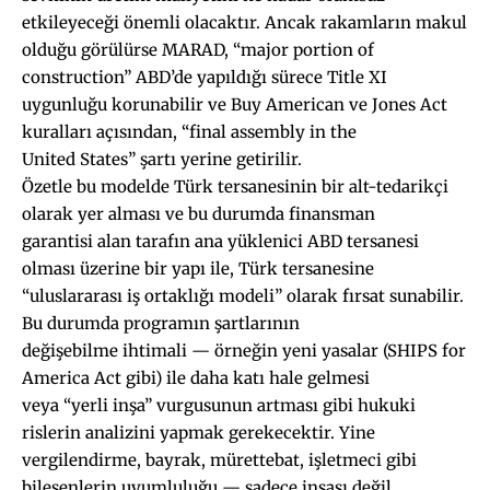
etkileyeceği önemli olacaktır. Ancak rakamların makul
olduğu görülürse MARAD, “major portion of
construction” ABD’de yapıldığı sürece Title XI
uygunluğu korunabilir ve Buy American ve Jones Act
kuralları açısından, “final assembly in the
United States” şartı yerine getirilir.
Özetle bu modelde Türk tersanesinin bir alt-tedarikçi
olarak yer alması ve bu durumda finansman
garantisi alan tarafın ana yüklenici ABD tersanesi
olması üzerine bir yapı ile, Türk tersanesine
“uluslararası iş ortaklığı modeli” olarak fırsat sunabilir.
Bu durumda programın şartlarının
değişebilme ihtimali — örneğin yeni yasalar (SHIPS for
America Act gibi) ile daha katı hale gelmesi
veya “yerli inşa” vurgusunun artması gibi hukuki
rislerin analizini yapmak gerekecektir. Yine
vergilendirme, bayrak, mürettebat, işletmeci gibi
bileşenlerin uyumluluğu — sadece inşası değil,