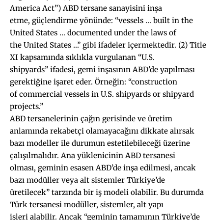
America Act”) ABD tersane sanayisini inşa
etme, güçlendirme yönünde: “vessels … built in the
United States … documented under the laws of
the United States …” gibi ifadeler içermektedir. (2) Title
XI kapsamında sıklıkla vurgulanan “U.S.
shipyards” ifadesi, gemi inşasının ABD’de yapılması
gerektiğine işaret eder. Örneğin: “construction
of commercial vessels in U.S. shipyards or shipyard
projects.”
ABD tersanelerinin çağın gerisinde ve üretim
anlamında rekabetçi olamayacağını dikkate alırsak
bazı modeller ile durumun estetilebileceği üzerine
çalışılmalıdır. Ana yüklenicinin ABD tersanesi
olması, geminin esasen ABD’de inşa edilmesi, ancak
bazı modüller veya alt sistemler Türkiye’de
üretilecek” tarzında bir iş modeli olabilir. Bu durumda
Türk tersanesi modüller, sistemler, alt yapı
işleri alabilir. Ancak “geminin tamamının Türkiye’de