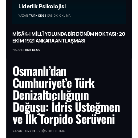
Liderlik Psikolojisi
YAZAN:
TURK DEGS
3 DK. OKUMA
MİSÂK-I MİLLÎ YOLUNDA BİR DÖNÜM NOKTASI: 20
EKİM 1921 ANKARA ANTLAŞMASI
YAZAN:
TURK DEGS
Osmanlı’dan
Cumhuriyet’e Türk
Denizaltıcılığının
Doğuşu: İdris Üsteğmen
ve İlk Torpido Serüveni
YAZAN:
TURK DEGS
6 DK. OKUMA