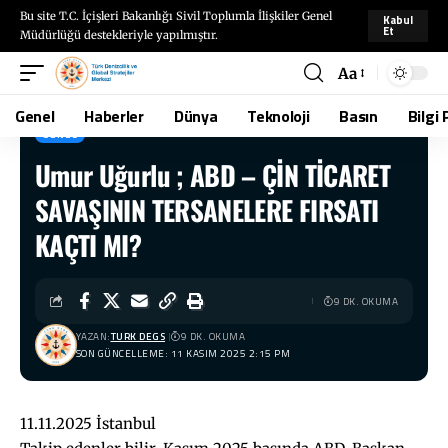
Bu site T.C. İçişleri Bakanlığı Sivil Toplumla İlişkiler Genel
Kabul
Et
Müdürlüğü destekleriyle yapılmıştır.
Aa
Genel
Haberler
Dünya
Teknoloji
Basın
Bilgi 
GENEL
Umur Uğurlu ; ABD – ÇİN TİCARET
TÜRKDEGS
>
Blog
>
Genel
>
Umur Uğurlu ; ABD – ÇİN TİCARET SAVAŞININ TERSANELERE FIRSATI KAÇTI MI?
SAVAŞININ TERSANELERE FIRSATI
KAÇTI MI?
9 DK. OKUMA
YAZAN:
TURK DEGS
9 DK. OKUMA
SON GÜNCELLEME: 11 KASIM 2025 2:15 PM
11.11.2025 İstanbul