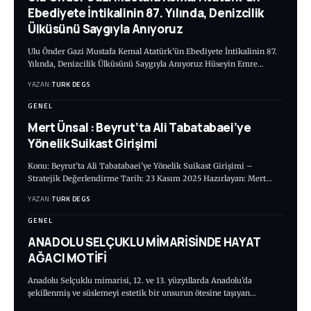
Ebediyete İntikalinin 87. Yılında, Denizcilik
Ülküsünü Saygıyla Anıyoruz
Ulu Önder Gazi Mustafa Kemal Atatürk’ün Ebediyete İntikalinin 87.
Yılında, Denizcilik Ülküsünü Saygıyla Anıyoruz Hüseyin Emre…
YAZAN:
TURK DEGS
GENEL
Mert Ünsal : Beyrut’ta Ali Tabatabaei’ye
Yönelik Suikast Girişimi
Konu: Beyrut’ta Ali Tabatabaei’ye Yönelik Suikast Girişimi –
Stratejik Değerlendirme Tarih: 23 Kasım 2025 Hazırlayan: Mert…
YAZAN:
TURK DEGS
GENEL
ANADOLU SELÇUKLU MİMARİSİNDE HAYAT
AĞACI MOTİFİ
Anadolu Selçuklu mimarisi, 12. ve 13. yüzyıllarda Anadolu’da
şekillenmiş ve süslemeyi estetik bir unsurun ötesine taşıyan…