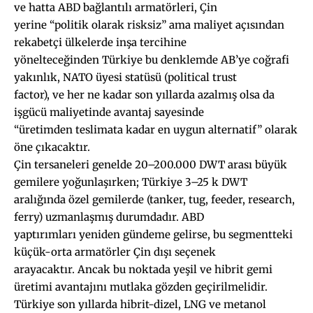
ve hatta ABD bağlantılı armatörleri, Çin
yerine “politik olarak risksiz” ama maliyet açısından
rekabetçi ülkelerde inşa tercihine
yönelteceğinden Türkiye bu denklemde AB’ye coğrafi
yakınlık, NATO üyesi statüsü (political trust
factor), ve her ne kadar son yıllarda azalmış olsa da
işgücü maliyetinde avantaj sayesinde
“üretimden teslimata kadar en uygun alternatif” olarak
öne çıkacaktır.
Çin tersaneleri genelde 20–200.000 DWT arası büyük
gemilere yoğunlaşırken; Türkiye 3–25 k DWT
aralığında özel gemilerde (tanker, tug, feeder, research,
ferry) uzmanlaşmış durumdadır. ABD
yaptırımları yeniden gündeme gelirse, bu segmentteki
küçük-orta armatörler Çin dışı seçenek
arayacaktır. Ancak bu noktada yeşil ve hibrit gemi
üretimi avantajını mutlaka gözden geçirilmelidir.
Türkiye son yıllarda hibrit-dizel, LNG ve metanol