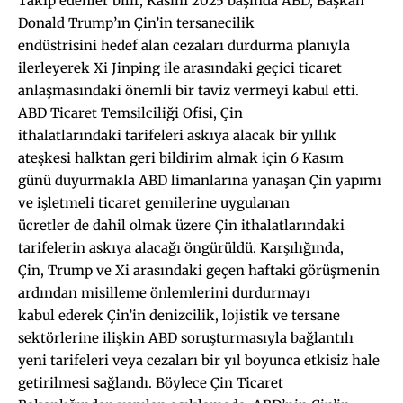
Takip edenler bilir, Kasım 2025 başında ABD, Başkan
Donald Trump’ın Çin’in tersanecilik
endüstrisini hedef alan cezaları durdurma planıyla
ilerleyerek Xi Jinping ile arasındaki geçici ticaret
anlaşmasındaki önemli bir taviz vermeyi kabul etti.
ABD Ticaret Temsilciliği Ofisi, Çin
ithalatlarındaki tarifeleri askıya alacak bir yıllık
ateşkesi halktan geri bildirim almak için 6 Kasım
günü duyurmakla ABD limanlarına yanaşan Çin yapımı
ve işletmeli ticaret gemilerine uygulanan
ücretler de dahil olmak üzere Çin ithalatlarındaki
tarifelerin askıya alacağı öngürüldü. Karşılığında,
Çin, Trump ve Xi arasındaki geçen haftaki görüşmenin
ardından misilleme önlemlerini durdurmayı
kabul ederek Çin’in denizcilik, lojistik ve tersane
sektörlerine ilişkin ABD soruşturmasıyla bağlantılı
yeni tarifeleri veya cezaları bir yıl boyunca etkisiz hale
getirilmesi sağlandı. Böylece Çin Ticaret