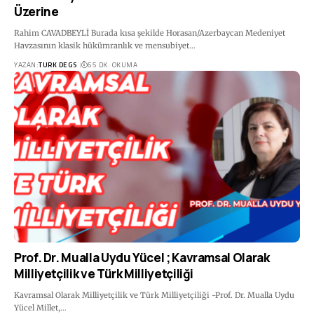
Üzerine
Rahim CAVADBEYLİ Burada kısa şekilde Horasan/Azerbaycan Medeniyet
Havzasının klasik hükümranlık ve mensubiyet…
YAZAN:
TURK DEGS
65 DK. OKUMA
Prof. Dr. Mualla Uydu Yücel ; Kavramsal Olarak
Milliyetçilik ve Türk Milliyetçiliği
Kavramsal Olarak Milliyetçilik ve Türk Milliyetçiliği -Prof. Dr. Mualla Uydu
Yücel Millet,…