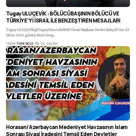
Tugay ULUÇEVİK : BÖLÜCÜBAŞININ BÖLÜCÜ VE
TÜRKİYE’Yİ İSRAİL İLE BENZEŞTİREN MESAJLARI
Tugay ULUÇEVİK@TugayUlucevikMHP Genel Başkanı Devlet Bahçeli’nin 22
Ekim 2024 günkü Parti Grup…
YAZAN:
TURK DEGS
4 DK. OKUMA
Horasan/Azerbaycan Medeniyet Havzasının İslam
Sonrası Siyasi İradesini Temsil Eden Devletler