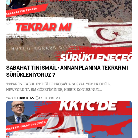
SABAHATTİN İSMAİL : ANNAN PLANINA TEKRAR MI
SÜRÜKLENİYORUZ ?
TATAR'IN KABUL ETTİĞİ LEFKOŞA'DA SOSYAL YEMEK DEĞİL,
NEWYORK'TA BM GÖZETİMİNDE, KIBRIS KONUSUNUN…
YAZAN:
TURK DEGS
11 DK. OKUMA