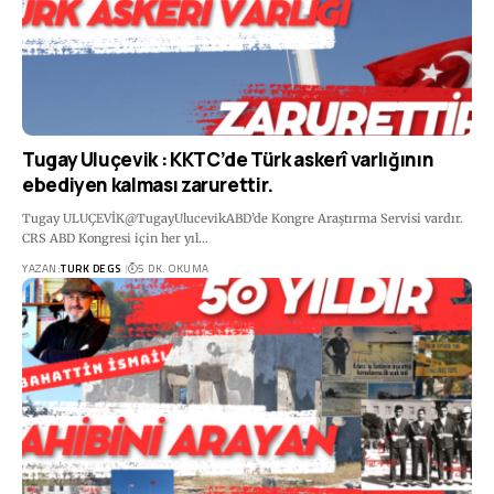
Tugay Uluçevik : KKTC’de Türk askerî varlığının
ebediyen kalması zarurettir.
Tugay ULUÇEVİK@TugayUlucevikABD’de Kongre Araştırma Servisi vardır.
CRS ABD Kongresi için her yıl…
YAZAN:
TURK DEGS
5 DK. OKUMA