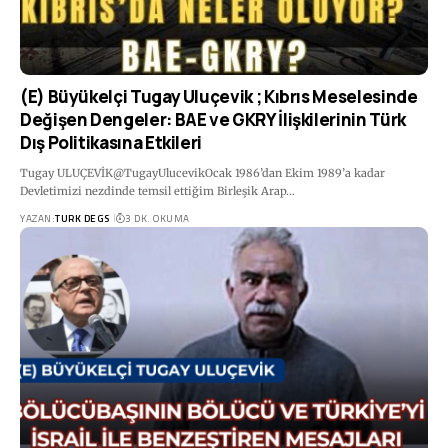
(E) Büyükelçi Tugay Uluçevik ; Kıbrıs Meselesinde
Değişen Dengeler: BAE ve GKRY İlişkilerinin Türk
Dış Politikasına Etkileri
Tugay ULUÇEVİK@TugayUlucevikOcak 1986’dan Ekim 1989’a kadar
Devletimizi nezdinde temsil ettiğim Birleşik Arap…
YAZAN:
TURK DEGS
3 DK. OKUMA