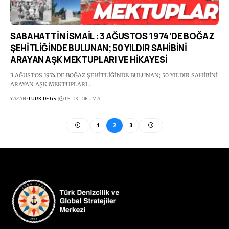
SABAHATTİN İSMAİL : 3 AĞUSTOS 1974’DE BOĞAZ
ŞEHİTLİĞİNDE BULUNAN; 50 YILDIR SAHİBİNİ
ARAYAN AŞK MEKTUPLARI VE HİKAYESİ
3 AĞUSTOS 1974'DE BOĞAZ ŞEHİTLİĞİNDE BULUNAN; 50 YILDIR SAHİBİNİ
ARAYAN AŞK MEKTUPLARI…
YAZAN:
TURK DEGS
15 DK. OKUMA
1
2
3