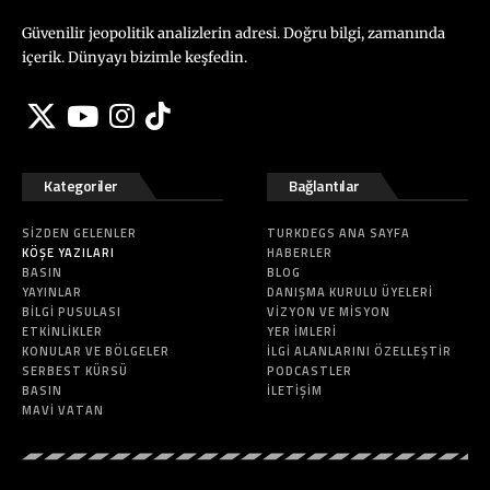
Güvenilir jeopolitik analizlerin adresi. Doğru bilgi, zamanında
içerik. Dünyayı bizimle keşfedin.
Kategoriler
Bağlantılar
SIZDEN GELENLER
TURKDEGS ANA SAYFA
KÖŞE YAZILARI
HABERLER
BASIN
BLOG
YAYINLAR
DANIŞMA KURULU ÜYELERI
BILGI PUSULASI
VIZYON VE MISYON
ETKINLIKLER
YER İMLERI
KONULAR VE BÖLGELER
İLGI ALANLARINI ÖZELLEŞTIR
SERBEST KÜRSÜ
PODCASTLER
BASIN
İLETIŞIM
MAVI VATAN