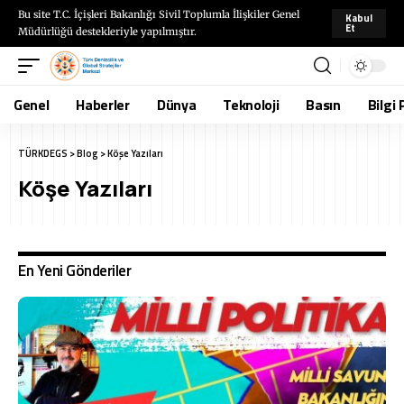
Bu site T.C. İçişleri Bakanlığı Sivil Toplumla İlişkiler Genel
Kabul
Et
Müdürlüğü destekleriyle yapılmıştır.
Genel
Haberler
Dünya
Teknoloji
Basın
Bilgi 
TÜRKDEGS
>
Blog
>
Köşe Yazıları
Köşe Yazıları
En Yeni Gönderiler