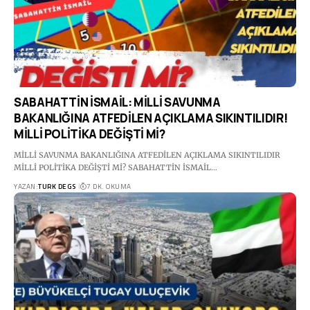
SABAHATTİN İSMAİL: MİLLİ SAVUNMA
BAKANLIĞINA ATFEDİLEN AÇIKLAMA SIKINTILIDIR!
MİLLİ POLİTİKA DEĞİŞTİ Mİ?
MİLLİ SAVUNMA BAKANLIĞINA ATFEDİLEN AÇIKLAMA SIKINTILIDIR
MİLLİ POLİTİKA DEĞİŞTİ Mİ? SABAHATTİN İSMAİL…
YAZAN:
TURK DEGS
7 DK. OKUMA