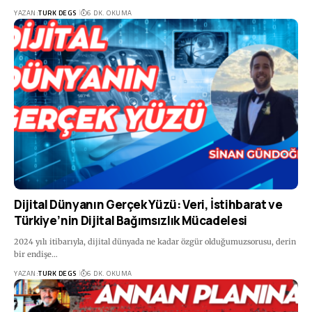
YAZAN:
TURK DEGS
6 DK. OKUMA
Dijital Dünyanın Gerçek Yüzü: Veri, İstihbarat ve
Türkiye’nin Dijital Bağımsızlık Mücadelesi
2024 yılı itibarıyla, dijital dünyada ne kadar özgür olduğumuzsorusu, derin
bir endişe…
YAZAN:
TURK DEGS
6 DK. OKUMA