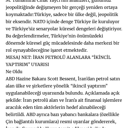
M. Tümamiral Cihat Yaycı’nın analizleri, günümüz
jeopolitiğinde değişmeyen bir gerçeği yeniden ortaya
koymaktadır:Türkiye, sadece bir ülke değil, jeopolitik
bir eksendir. NATO içinde denge Türkiye ile kuruluyor
ve Türkiye’siz senaryolar küresel dengeleri değiştiriyor.
Bu değerlendirmeler, Türkiye’nin önümüzdeki
dönemde küresel güç mücadelesinde daha merkezi bir
rol oynayabileceğine işaret etmektedir.
MESAJ NET: İRAN PETROLÜ ALANLARA “İKİNCİL
YAPTIRIM” UYARISI
Ne Oldu
ABD Hazine Bakanı Scott Bessent, İran’dan petrol satın
alan ülke ve şirketlere yönelik “ikincil yaptırım”
uygulanabileceği uyarısında bulundu. Açıklamada açık
şekilde: İran petrolü alan ve İran’a ait finansal işlemlere
aracılık eden tüm aktörlerin hedef alınabileceği
belirtildi. ABD ayrıca bazı yabancı bankalara (özellikle
Çin bağlantılı kurumlara) resmi uyarılar göndererek,