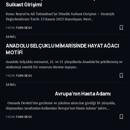
Suikast Girişimi
Konu: Beyrut’ta Ali Tabatabaei’ye Yönelik Suikast Girişimi – Stratejik
Değerlendirme Tarih: 23 Kasım 2025 Hazırlayan: Mert…
YAZAN:
TURK DEGS
GENEL
ANADOLU SELÇUKLU MİMARİSİNDE HAYAT AĞACI
MOTİFİ
Anadolu Selçuklu mimarisi, 12. ve 13. yüzyıllarda Anadolu’da şekillenmiş ve
süslemeyi estetik bir unsurun ötesine taşıyan…
YAZAN:
TURK DEGS
GENEL
Avrupa’nın Hasta Adamı
Osmanlı Devleti’nin gerileme ve yıkılma sürecine girdiği 19. yüzyılda,
düşmanları tarafından kullanılan 'Avrupa’nın Hasta Adamı' tabiri,…
YAZAN:
TURK DEGS