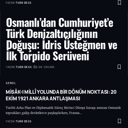
YAZAN:
TURK DEGS
Osmanlı’dan Cumhuriyet’e
Türk Denizaltıcılığının
Doğuşu: İdris Üsteğmen ve
İlk Torpido Serüveni
YAZAN:
TURK DEGS
6 DK. OKUMA
GENEL
MİSÂK-I MİLLÎ YOLUNDA BİR DÖNÜM NOKTASI: 20
EKİM 1921 ANKARA ANTLAŞMASI
Tarihi Arka Plan ve Diplomatik Süreç Birinci Dünya Savaşı sonrası Osmanlı
toprakları galip devletlerce paylaşılırken, Fransa…
YAZAN:
TURK DEGS