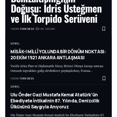
Doğuşu: İdris Üsteğmen
ve İlk Torpido Serüveni
YAZAN:
TURK DEGS
6 DK. OKUMA
GENEL
MİSÂK-I MİLLÎ YOLUNDA BİR DÖNÜM NOKTASI:
20 EKİM 1921 ANKARA ANTLAŞMASI
Tarihi Arka Plan ve Diplomatik Süreç Birinci Dünya Savaşı sonrası
Osmanlı toprakları galip devletlerce paylaşılırken, Fransa…
YAZAN:
TURK DEGS
GENEL
Ulu Önder Gazi Mustafa Kemal Atatürk’ün
Ebediyete İntikalinin 87. Yılında, Denizcilik
Ülküsünü Saygıyla Anıyoruz
Ulu Önder Gazi Mustafa Kemal Atatürk’ün Ebediyete İntikalinin 87.