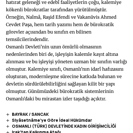
hatırat geleneği ve edebî faaliyetlerin çoğu, kalemiye
kökenli bürokratlar tarafından yürütülmüştür.
Örneğin, Naîmâ, Raşid Efendi ve Vakanüvis Ahmed
Cevdet Paşa, hem tarih yazımı hem de bürokratik
görevler açısından bu sınıfın en bilinen
temsilcilerindendir.
Osmanlı Devleti’nin uzun ömürlü olmasının
nedenlerinden biri de, işleyişin kalemle kayıt altına
alınması ve bu işleyişi yöneten uzman bir sınıfın varlığı
olmuştur. Kalemiye sınıfı, Osmanlı’nın idarî hafızasını
oluşturan, modernleşme sürecine katkıda bulunan ve
devletin sürdürülebilirliğini sağlayan kilit bir yapı
olmuştur. Günümüzdeki bürokratik sistemlerinin
Osmanlı’daki bu mirastan izler taşıdığı açıktır.
BAYRAK / SANCAK
Siyâsetnâme’ye Göre İdeal Hükümdar
OSMANLI (TÜRK) DEVLETİNDE KADIN GİRİŞİMCİLİĞİ
Irak’tan Kalkınma Atağı