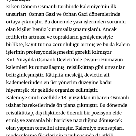
Erken Dönem Osmanlı tarihinde kalemiye’nin ilk
unsurları, Osman Gazi ve Orhan Gazi dönemlerinde
ortaya çıkmıştır. Bu dönemde yazı işlerinden sorumlu
olan kişiler henüz kurumsallaşmamışlardı. Ancak
fetihlerin artması ve toprakların genişlemesiyle
birlikte, kayıt tutma zorunluluğu artmış ve bu da kalem
işlerinin profesyonelleşmesini gerekli kılmıştır.
XVI. Yüzyılda Osmanlı Devleti’nde Divan-ı Hümayun
kalemleri kurumsallaşmış, reisülküttap gibi unvanlar
belirginleşmiştir. Kâtiplik mesleği, devletin alt
kademelerinden en üst yönetim düzeyine kadar
hiyerarşik bir şekilde organize edilmiştir.
Kalemiye sınıfı özellikle 18. yüzyıldan itibaren Osmanlı
ıslahat hareketlerinde ön plana çıkmıştır. Bu dönemde
reisülküttap, dış ilişkilerde önemli bir pozisyon elde
etmiş ve zamanla bir hariciye nazırlığına dönüşecek
olan yapının temelini atmıştır. Kalemiye mensupları,
modernleşme fikirlerinin yayılmasında da etkili