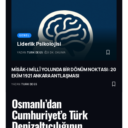
GENEL
Liderlik Psikolojisi
YAZAN:
TURK DEGS
3 DK. OKUMA
MİSÂK-I MİLLÎ YOLUNDA BİR DÖNÜM NOKTASI: 20
EKİM 1921 ANKARA ANTLAŞMASI
YAZAN:
TURK DEGS
Osmanlı’dan
Cumhuriyet’e Türk
Denizaltıcılığının