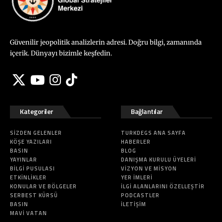
Güvenilir jeopolitik analizlerin adresi. Doğru bilgi, zamanında
içerik. Dünyayı bizimle keşfedin.
Kategoriler
Bağlantılar
SIZDEN GELENLER
TURKDEGS ANA SAYFA
KÖŞE YAZILARI
HABERLER
BASIN
BLOG
YAYINLAR
DANIŞMA KURULU ÜYELERI
BILGI PUSULASI
VIZYON VE MISYON
ETKINLIKLER
YER İMLERI
KONULAR VE BÖLGELER
İLGI ALANLARINI ÖZELLEŞTIR
SERBEST KÜRSÜ
PODCASTLER
BASIN
İLETIŞIM
MAVI VATAN