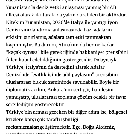
Yunanistan’la deniz yetki anlaşması yapmış bir AB
ülkesi olarak iki tarafa da yakın durabilen bir aktördür.
Nitekim Yunanistan, 2020’de İtalya ile yaptığı İyon
Denizi sınırlandırma anlaşmasında bazı adaların
etkisini sınırlamış,
adalara tam etki tanımaktan
kaçınmıştır
. Bu durum, Atina’nın da her ne kadar
“kaçak oynasa” bile gerektiğinde hakkaniyet prensibini
fiilen kabul edebildiğinin göstergesidir. Dolayısıyla
Türkiye, İtalya’nın da desteğini alarak Adalar
Denizi’nde
“eşitlik içinde adil paylaşım”
prensibini
uluslararası hukuk zemininde savunabilir. Böyle bir
diplomatik açılım, Ankara’nın sert güç hamlesini
yumuşatıp, uluslararası topluma çözüm odaklı bir tavır
sergilediğini gösterecektir.
Türkiye’nin atması gereken bir diğer adım ise,
bölgesel
krizlere karşı çok taraflı işbirliği
mekanizmaları
geliştirmektir.
Ege, Doğu Akdeniz,