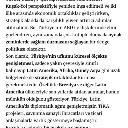
Kuşak-Yol
perspektifiyle yeniden inşa edilmeli ve iki
ülke arasında ekonomik ortaklıklar geliştirirken,
stratejik alanda da karşılıklı güven artırıcı adımlar
atılmalıdır. Bu, Türkiye’nin ABD ile ilişkilerinde elini
güçlendiren, aynı zamanda çok kutuplu dünyada
oynak
zeminlerde sağlam durmasını sağlayan
bir denge
politikası olacaktır.
Son olarak,
Türkiye’nin ufkunu küresel ölçekte
genişletmesi
, sadece yakın çevresiyle sınırlı
kalmayıp
Latin Amerika, Afrika, Güney Asya
gibi uzak
bölgelerde de
stratejik ortaklıklar
kurması
gerekmektedir. Özellikle
Brezilya
ve diğer
Latin
Amerika
ülkeleriyle son yıllarda atılan adımlar, bunun
mümkün olduğunu gösteriyor. Türkiye, Latin
Amerika’da diplomatik ağını genişletmiştir. TİKA
projeleri, savunma sanayii ihracatları ve ticari
anlaşmalarla varlık göstermeye başlamıştır.
Brezilya özelinde,
biyoyakıt
ve
savunma