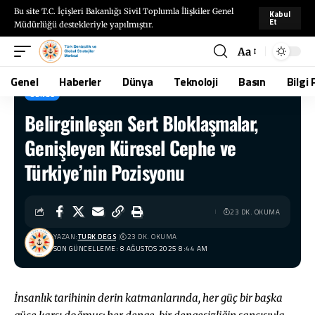
Bu site T.C. İçişleri Bakanlığı Sivil Toplumla İlişkiler Genel
Kabul
Et
Müdürlüğü destekleriyle yapılmıştır.
Aa
Genel
Haberler
Dünya
Teknoloji
Basın
Bilgi 
GENEL
Belirginleşen Sert Bloklaşmalar,
TÜRKDEGS
>
Blog
>
Genel
>
Belirginleşen Sert Bloklaşmalar, Genişleyen Küresel Cephe ve Türkiye’nin Pozisyonu
Genişleyen Küresel Cephe ve
Türkiye’nin Pozisyonu
23 DK. OKUMA
YAZAN:
TURK DEGS
23 DK. OKUMA
SON GÜNCELLEME: 8 AĞUSTOS 2025 8:44 AM
İnsanlık tarihinin derin katmanlarında, her güç bir başka