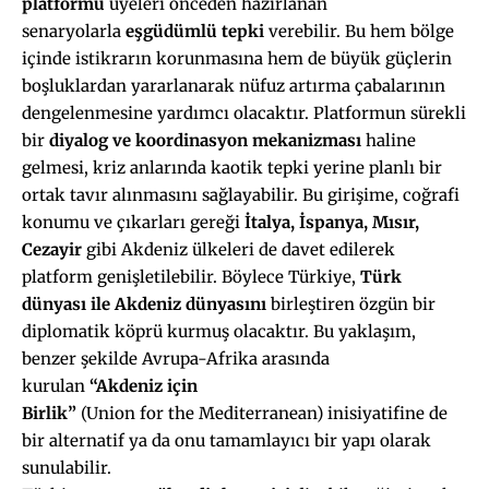
platformu
üyeleri önceden hazırlanan
senaryolarla
eşgüdümlü tepki
verebilir. Bu hem bölge
içinde istikrarın korunmasına hem de büyük güçlerin
boşluklardan yararlanarak nüfuz artırma çabalarının
dengelenmesine yardımcı olacaktır. Platformun sürekli
bir
diyalog ve koordinasyon mekanizması
haline
gelmesi, kriz anlarında kaotik tepki yerine planlı bir
ortak tavır alınmasını sağlayabilir. Bu girişime, coğrafi
konumu ve çıkarları gereği
İtalya, İspanya, Mısır,
Cezayir
gibi Akdeniz ülkeleri de davet edilerek
platform genişletilebilir. Böylece Türkiye,
Türk
dünyası ile Akdeniz dünyasını
birleştiren özgün bir
diplomatik köprü kurmuş olacaktır. Bu yaklaşım,
benzer şekilde Avrupa-Afrika arasında
kurulan
“Akdeniz için
Birlik”
(Union for the Mediterranean) inisiyatifine de
bir alternatif ya da onu tamamlayıcı bir yapı olarak
sunulabilir.