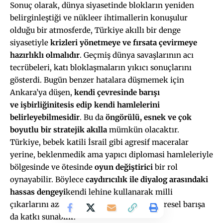
Sonuç olarak, dünya siyasetinde blokların yeniden
belirginleştiği ve nükleer ihtimallerin konuşulur
olduğu bir atmosferde, Türkiye akıllı bir denge
siyasetiyle
krizleri yönetmeye ve fırsata çevirmeye
hazırlıklı olmalıdır
. Geçmiş dünya savaşlarının acı
tecrübeleri, katı bloklaşmaların yıkıcı sonuçlarını
gösterdi. Bugün benzer hatalara düşmemek için
Ankara’ya düşen,
kendi çevresinde barışı
ve
işbirliğini
tesis edip
kendi hamlelerini
belirleyebilmesidir
. Bu da
öngörülü, esnek ve çok
boyutlu bir stratejik akılla
mümkün olacaktır.
Türkiye, bebek katili İsrail gibi agresif maceralar
yerine, beklenmedik ama yapıcı diplomasi hamleleriyle
bölgesinde ve ötesinde
oyun değiştirici
bir rol
oynayabilir. Böylece
caydırıcılık ile diyalog arasındaki
hassas dengeyi
kendi lehine kullanarak milli
çıkarlarını azami ölçüde koruyabilir ve küresel barışa
da katkı sunabilir.