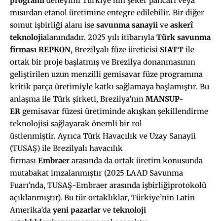
programı
deneyimi Türkiye’nin şeker pancarı veya
mısırdan etanol üretimine entegre edilebilir. Bir diğer
somut işbirliği alanı ise
savunma sanayii
ve
askerî
teknoloji
alanındadır. 2025 yılı itibarıyla
Türk savunma
firması REPKON
, Brezilyalı füze üreticisi
SIATT
ile
ortak bir proje başlatmış ve Brezilya donanmasının
geliştirilen uzun menzilli gemisavar füze programına
kritik parça üretimiyle katkı sağlamaya başlamıştır. Bu
anlaşma ile Türk şirketi, Brezilya’nın
MANSUP-
ER
gemisavar füzesi üretiminde akışkan şekillendirme
teknolojisi sağlayarak önemli bir rol
üstlenmiştir. Ayrıca Türk Havacılık ve Uzay Sanayii
(TUSAŞ) ile Brezilyalı havacılık
firması
Embraer
arasında da ortak üretim konusunda
mutabakat imzalanmıştır (2025 LAAD Savunma
Fuarı’nda, TUSAŞ-Embraer arasında işbirliğiprotokolü
açıklanmıştır). Bu tür ortaklıklar, Türkiye’nin Latin
Amerika’da
yeni pazarlar
ve
teknoloji