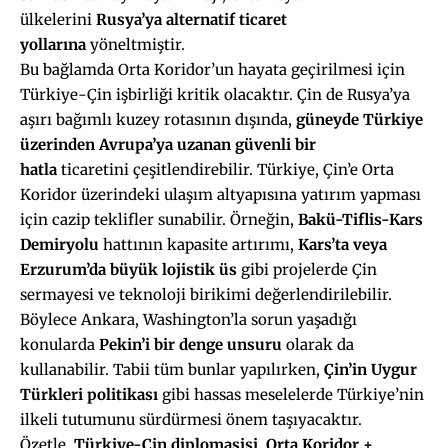
ülkelerini
Rusya’ya alternatif ticaret
yollarına
yöneltmiştir.
Bu bağlamda Orta Koridor’un hayata geçirilmesi için
Türkiye-Çin işbirliği kritik olacaktır. Çin de Rusya’ya
aşırı bağımlı kuzey rotasının dışında,
güneyde Türkiye
üzerinden Avrupa’ya uzanan güvenli bir
hatla
ticaretini çeşitlendirebilir. Türkiye, Çin’e Orta
Koridor üzerindeki ulaşım altyapısına yatırım yapması
için cazip teklifler sunabilir. Örneğin,
Bakü-Tiflis-Kars
Demiryolu
hattının kapasite artırımı,
Kars
’ta veya
Erzurum’da büyük
lojistik üs
gibi projelerde Çin
sermayesi ve teknoloji birikimi değerlendirilebilir.
Böylece Ankara, Washington’la sorun yaşadığı
konularda
Pekin’i bir denge unsuru
olarak da
kullanabilir. Tabii tüm bunlar yapılırken,
Çin’in Uygur
Türkleri politikası
gibi hassas meselelerde Türkiye’nin
ilkeli tutumunu sürdürmesi önem taşıyacaktır.
Özetle,
Türkiye-Çin diplomasisi
,
Orta Koridor +