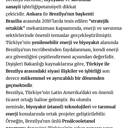
sanayii
işbirliğipotansiyeli dikkat
çekicidir.
Ankara
ile
Brezilya’nın başkenti
Brasilia
arasında 2010’larda tesis edilen
“stratejik
ortaklık”
mekanizması kapsamında, enerji ve savunma
sektörlerinde önemli temaslar gerçekleştirilmiştir.
Türkiye’nin
yenilenebilir enerji ve biyoyakıt
alanında
Brezilya’nın tecrübesinden faydalanması, kendi enerji
arz güvenliğini çeşitlendirmesi açısından değerlidir.
Dışişleri Bakanlığı kaynaklarına göre,
Türkiye ile
Brezilya arasındaki siyasi ilişkiler ve
işbirliği
son
derece
mükemmel ve ayrıcalıklı bir dönemden
geçmektedir
.
Brezilya, Türkiye’nin Latin Amerika’daki en önemli
ticaret ortağı haline gelmiştir. Bu olumlu
zeminde,
biyoyakıt (etanol) teknolojileri
ve
tarımsal
enerji
konularında ortak projeler geliştirilebilir.
Örneğin, Brezilya’nın ünlü
Proálcool
etanol