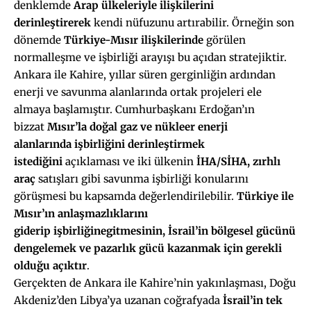
denklemde
Arap ülkeleriyle ilişkilerini
derinleştirerek
kendi nüfuzunu artırabilir. Örneğin son
dönemde
Türkiye-Mısır ilişkilerinde
görülen
normalleşme ve işbirliği arayışı bu açıdan stratejiktir.
Ankara ile Kahire, yıllar süren gerginliğin ardından
enerji ve savunma alanlarında ortak projeleri ele
almaya başlamıştır. Cumhurbaşkanı Erdoğan’ın
bizzat
Mısır’la doğal gaz ve nükleer enerji
alanlarında
işbirliğini
derinleştirmek
istediğini
açıklaması ve iki ülkenin
İHA/SİHA, zırhlı
araç
satışları gibi savunma işbirliği konularını
görüşmesi bu kapsamda değerlendirilebilir.
Türkiye ile
Mısır’ın anlaşmazlıklarını
giderip
işbirliğine
gitmesinin, İsrail’in bölgesel gücünü
dengelemek ve pazarlık gücü kazanmak için gerekli
olduğu
açıktır
.
Gerçekten de Ankara ile Kahire’nin yakınlaşması, Doğu
Akdeniz’den Libya’ya uzanan coğrafyada
İsrail’in tek