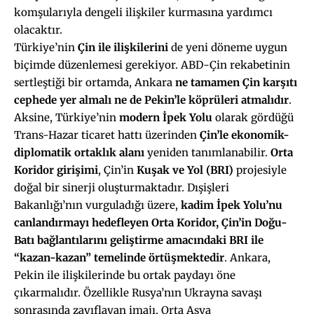
komşularıyla dengeli ilişkiler kurmasına yardımcı
olacaktır.
Türkiye’nin
Çin ile ilişkilerini
de yeni döneme uygun
biçimde düzenlemesi gerekiyor. ABD-Çin rekabetinin
sertleştiği bir ortamda, Ankara
ne tamamen Çin karşıtı
cephede yer almalı ne de Pekin’le köprüleri atmalıdır
.
Aksine, Türkiye’nin
modern İpek Yolu
olarak gördüğü
Trans-Hazar ticaret hattı üzerinden
Çin’le ekonomik-
diplomatik ortaklık alanı
yeniden tanımlanabilir.
Orta
Koridor girişimi
, Çin’in
Kuşak ve Yol (BRI)
projesiyle
doğal bir sinerji oluşturmaktadır. Dışişleri
Bakanlığı’nın vurguladığı üzere,
kadim İpek Yolu’nu
canlandırmayı hedefleyen Orta Koridor, Çin’in Doğu-
Batı bağlantılarını geliştirme amacındaki BRI ile
“kazan-kazan” temelinde örtüşmektedir
. Ankara,
Pekin ile ilişkilerinde bu ortak paydayı öne
çıkarmalıdır. Özellikle Rusya’nın Ukrayna savaşı
sonrasında zayıflayan imajı, Orta Asya