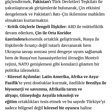
güçlendirmek,
Pakistan’ı
Türk Devletleri Teşkilatı ile
yakınlaştıracak girişimlerde bulunarak, Çin etkisini
dengelemek ve Pakistan’ı Batı-Çin ikilemine mahkûm
olmaktan kurtarmaktır.
•
Kritik Güçlerle Dengeli İlişkiler:
ABD ile müttefiklik
devam ederken,
Çin ile Orta Koridor
üzerinden
ekonomik ortaklık geliştirmek, Rusya ile
ilişkilerde fırsatçı değil tutarlı davranarak hem
Ukrayna savaşı sonrası yeni dengeye uyum sağlamak
hem de Rusya’nın hassasiyetlerini (örneğin Montrö
rejimi, NATO genişlemesi gibi konuları) gözeten bir
politika izlemektir.
•
Küresel Açılımlar:
Latin Amerika, Afrika ve Asya-
Pasifik
’te yeni dostluklar kurmak, özellikle
Brezilya ile
biyoenerji ve savunma
,
Afrika’da tarım ve
altyapı
,
Güneydoğu Asya’da teknoloji ve
eğitim
ortaklıkları tesis etmek ve bu sayede Türkiye’yi
sadece bölgesel değil
küresel bir oyuncu
haline