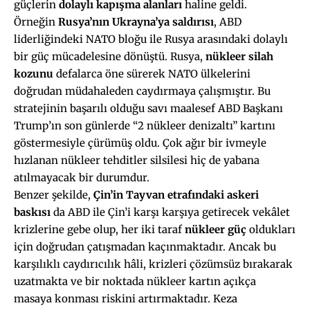
güçlerin
dolaylı kapışma alanları
haline geldi.
Örneğin
Rusya’nın Ukrayna’ya saldırısı
, ABD
liderliğindeki NATO bloğu ile Rusya arasındaki dolaylı
bir güç mücadelesine dönüştü. Rusya,
nükleer silah
kozunu
defalarca öne sürerek NATO ülkelerini
doğrudan müdahaleden caydırmaya çalışmıştır. Bu
stratejinin başarılı olduğu savı maalesef ABD Başkanı
Trump’ın son günlerde “2 nükleer denizaltı” kartını
göstermesiyle çürümüş oldu. Çok ağır bir ivmeyle
hızlanan nükleer tehditler silsilesi hiç de yabana
atılmayacak bir durumdur.
Benzer şekilde,
Çin’in Tayvan etrafındaki askeri
baskısı
da ABD ile Çin’i karşı karşıya getirecek vekâlet
krizlerine gebe olup, her iki taraf
nükleer güç
oldukları
için doğrudan çatışmadan kaçınmaktadır. Ancak bu
karşılıklı caydırıcılık hâli, krizleri çözümsüz bırakarak
uzatmakta ve bir noktada nükleer kartın açıkça
masaya konması riskini artırmaktadır. Keza