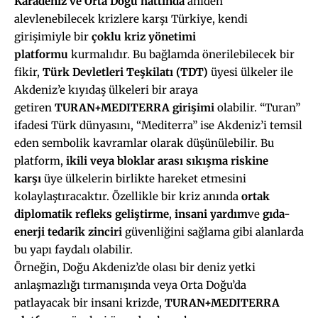
Karadeniz ve Orta Doğu hattında
aniden
alevlenebilecek krizlere karşı Türkiye, kendi
girişimiyle bir
çoklu kriz yönetimi
platformu
kurmalıdır. Bu bağlamda önerilebilecek bir
fikir,
Türk Devletleri Teşkilatı (TDT)
üyesi ülkeler ile
Akdeniz’e kıyıdaş ülkeleri bir araya
getiren
TURAN+MEDITERRA girişimi
olabilir. “Turan”
ifadesi Türk dünyasını, “Mediterra” ise Akdeniz’i temsil
eden sembolik kavramlar olarak düşünülebilir. Bu
platform,
ikili veya bloklar arası sıkışma riskine
karşı
üye ülkelerin birlikte hareket etmesini
kolaylaştıracaktır. Özellikle bir kriz anında
ortak
diplomatik refleks geliştirme
,
insani yardım
ve
gıda-
enerji tedarik zinciri
güvenliğini sağlama gibi alanlarda
bu yapı faydalı olabilir.
Örneğin, Doğu Akdeniz’de olası bir deniz yetki
anlaşmazlığı tırmanışında veya Orta Doğu’da
patlayacak bir insani krizde,
TURAN+MEDITERRA