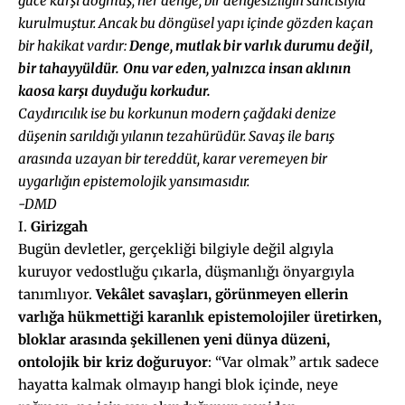
güce karşı doğmuş; her denge, bir dengesizliğin sancısıyla
kurulmuştur. Ancak bu döngüsel yapı içinde gözden kaçan
bir hakikat vardır:
Denge, mutlak bir varlık durumu değil,
bir tahayyüldür.
Onu var eden, yalnızca insan aklının
kaosa karşı duyduğu korkudur.
Caydırıcılık ise bu korkunun modern çağdaki denize
düşenin sarıldığı yılanın tezahürüdür. Savaş ile barış
arasında uzayan bir tereddüt, karar veremeyen bir
uygarlığın epistemolojik yansımasıdır.
-DMD
I.
Girizgah
Bugün devletler, gerçekliği bilgiyle değil algıyla
kuruyor vedostluğu çıkarla, düşmanlığı önyargıyla
tanımlıyor.
Vekâlet savaşları, görünmeyen ellerin
varlığa hükmettiği karanlık epistemolojiler üretirken,
bloklar arasında şekillenen yeni dünya düzeni,
ontolojik bir kriz doğuruyor
: “Var olmak” artık sadece
hayatta kalmak olmayıp hangi blok içinde, neye