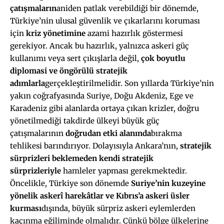
çatışmaların
aniden patlak verebildiği bir dönemde,
Türkiye’nin ulusal güvenlik ve çıkarlarını koruması
için
kriz yönetimine
azami hazırlık göstermesi
gerekiyor. Ancak bu hazırlık, yalnızca askeri güç
kullanımı veya sert çıkışlarla değil,
çok boyutlu
diplomasi ve öngörülü stratejik
adımlarla
gerçekleştirilmelidir. Son yıllarda Türkiye’nin
yakın coğrafyasında Suriye, Doğu Akdeniz, Ege ve
Karadeniz gibi alanlarda ortaya çıkan krizler, doğru
yönetilmediği takdirde ülkeyi büyük güç
çatışmalarının
doğrudan etki alanında
bırakma
tehlikesi barındırıyor. Dolayısıyla Ankara’nın,
stratejik
sürprizleri beklemede
n kendi stratejik
sürprizleriyle
hamleler yapması gerekmektedir.
Öncelikle, Türkiye son dönemde
Suriye’nin kuzeyine
yönelik askerî harekâtlar
ve Kıbrıs’a askeri üsler
kurması
dışında, büyük sürpriz askeri eylemlerden
kaçınma eğiliminde olmalıdır. Çünkü bölge ülkelerine