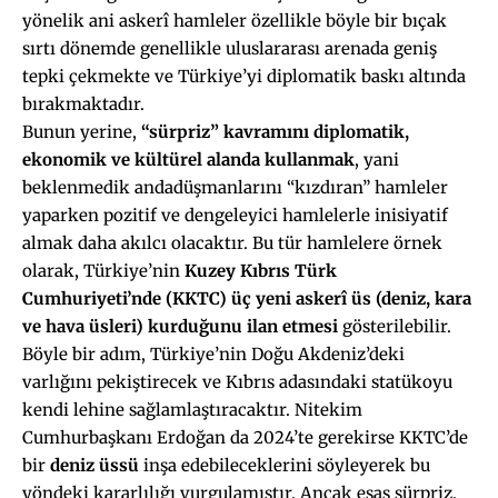
yönelik ani askerî hamleler özellikle böyle bir bıçak
sırtı dönemde genellikle uluslararası arenada geniş
tepki çekmekte ve Türkiye’yi diplomatik baskı altında
bırakmaktadır.
Bunun yerine,
“sürpriz” kavramını diplomatik
,
ekonomik ve
kültürel
alanda kullanmak
, yani
beklenmedik andadüşmanlarını “kızdıran” hamleler
yaparken pozitif ve dengeleyici hamlelerle inisiyatif
almak daha akılcı olacaktır. Bu tür hamlelere örnek
olarak, Türkiye’nin
Kuzey Kıbrıs Türk
Cumhuriyeti’nde (KKTC)
üç yeni askerî üs
(deniz, kara
ve hava üsleri)
kurduğunu ilan etmesi
gösterilebilir.
Böyle bir adım, Türkiye’nin Doğu Akdeniz’deki
varlığını pekiştirecek ve Kıbrıs adasındaki statükoyu
kendi lehine sağlamlaştıracaktır. Nitekim
Cumhurbaşkanı Erdoğan da 2024’te gerekirse KKTC’de
bir
deniz üssü
inşa edebileceklerini söyleyerek bu
yöndeki kararlılığı vurgulamıştır. Ancak esas sürpriz,