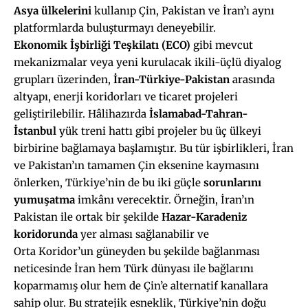
Asya ülkelerini
kullanıp Çin, Pakistan ve İran’ı aynı
platformlarda buluşturmayı deneyebilir.
Ekonomik
İşbirliği
Teşkilatı (ECO)
gibi mevcut
mekanizmalar veya yeni kurulacak ikili-üçlü diyalog
grupları üzerinden,
İran-Türkiye-Pakistan
arasında
altyapı, enerji koridorları ve ticaret projeleri
geliştirilebilir. Hâlihazırda
İslamabad-Tahran-
İstanbul
yük treni hattı gibi projeler bu üç ülkeyi
birbirine bağlamaya başlamıştır. Bu tür işbirlikleri, İran
ve Pakistan’ın tamamen Çin eksenine kaymasını
önlerken, Türkiye’nin de bu iki güçle
sorunlarını
yumuşatma
imkânı verecektir. Örneğin, İran’ın
Pakistan ile ortak bir şekilde
Hazar-Karadeniz
koridorunda
yer alması sağlanabilir ve
Orta Koridor’un güneyden bu şekilde bağlanması
neticesinde İran hem Türk dünyası ile bağlarını
koparmamış olur hem de Çin’e alternatif kanallara
sahip olur. Bu stratejik esneklik, Türkiye’nin doğu