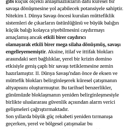
gibi
küçük ölçekli anlaşmazlıkların dahi küresel bir
savaşa dönüşmesine yol açabilecek potansiyele sahiptir.
Nitekim I. Dünya Savaşı öncesi kurulan müttefiklik
sistemleri de çıkarların üstünlüğünü ve büyük balığın
küçük balığı kolayca yiyebilmesini caydırmayı
amaçlamış ancak
etkili birer caydırıcı
olamayarak
etkili birer mega silaha dönüşmüş,
savaşı
engelleyememiştir
. Aksine, itilaf ve ittifak blokları
arasındaki sert bağlılıklar, yerel bir krizin domino
etkisiyle geniş çaplı bir savaşı tetiklemesine zemin
hazırlamıştır. II. Dünya Savaşı’ndan önce de eksen ve
müttefik blokları belirginleşerek küresel çatışmanın
altyapısını oluşturmuştur. Bu tarihsel benzerlikler,
günümüzde bloklaşmanın yeniden belirginleşmesiyle
birlikte uluslararası güvenlik açısından alarm verici
gelişmeleri çağrıştırmaktadır.
Son yıllarda büyük güç rekabeti yeniden tırmanışa
geçerken, yerel ve bölgesel çatışmalar bu