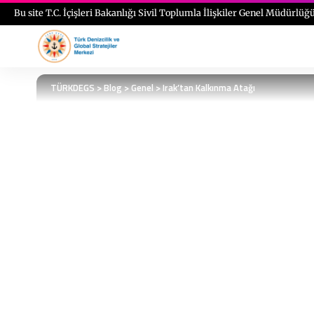
Bu site T.C. İçişleri Bakanlığı Sivil Toplumla İlişkiler Genel Müdürlüğü
TÜRKDEGS
>
Blog
>
Genel
>
Irak’tan Kalkınma Atağı