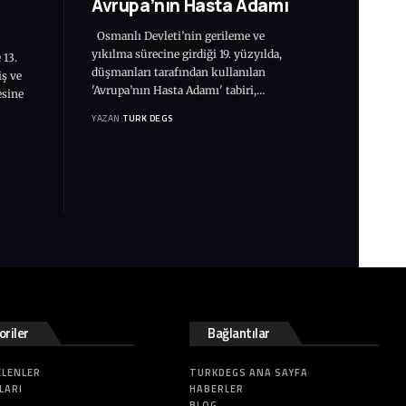
Avrupa’nın Hasta Adamı
Osmanlı Devleti’nin gerileme ve
yıkılma sürecine girdiği 19. yüzyılda,
 13.
düşmanları tarafından kullanılan
iş ve
'Avrupa’nın Hasta Adamı' tabiri,…
esine
YAZAN:
TURK DEGS
riler
Bağlantılar
ELENLER
TURKDEGS ANA SAYFA
LARI
HABERLER
BLOG