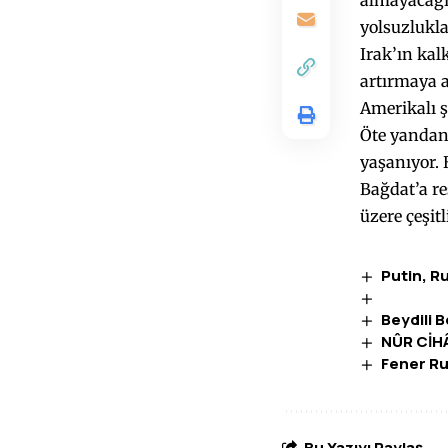
almayacağın
yolsuzlukla
Irak’ın kal
artırmaya a
Amerikalı şi
Öte yandan,
yaşanıyor. 
Bağdat’a re
üzere çeşit
Putin, R
Tür
Beydili 
NÛR CİH
Fener Ru
Bu Yazıyı Paylaş