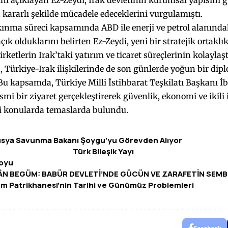
ı açıklayan Ez-Zeydi, Irak devletinin kurumsal yapısını 
 kararlı şekilde mücadele edeceklerini vurgulamıştı.
kınma süreci kapsamında ABD ile enerji ve petrol alanındaki
çık olduklarını belirten Ez-Zeydi, yeni bir stratejik ortaklı
rketlerin Irak’taki yatırım ve ticaret süreçlerinin kolaylaştı
 Türkiye-Irak ilişkilerinde de son günlerde yoğun bir dipl
Bu kapsamda, Türkiye Milli İstihbarat Teşkilatı Başkanı İ
smi bir ziyaret gerçekleştirerek güvenlik, ekonomi ve ikili 
li konularda temaslarda bulundu.
usya Savunma Bakanı Şoygu’yu Görevden Alıyor
k Bileşik Yayı
Boyu
ÂN BEGÜM: BABÜR DEVLETİ’NDE GÜCÜN VE ZARAFETİN SEM
m Patrikhanesi’nin Tarihi ve Günümüz Problemleri
Facebook