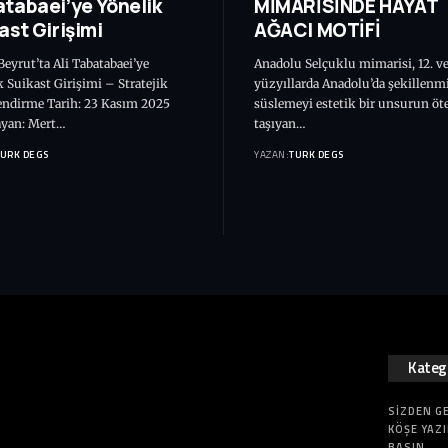
tabaei’ye Yönelik
MİMARİSİNDE HAYAT
ast Girişimi
AĞACI MOTİFİ
eyrut’ta Ali Tabatabaei’ye
Anadolu Selçuklu mimarisi, 12. ve
 Suikast Girişimi – Stratejik
yüzyıllarda Anadolu’da şekillenm
endirme Tarih: 23 Kasım 2025
süslemeyi estetik bir unsurun öt
ayan: Mert…
taşıyan…
TURK DEGS
YAZAN:
TURK DEGS
Katego
SIZDEN G
KÖŞE YAZI
BASIN