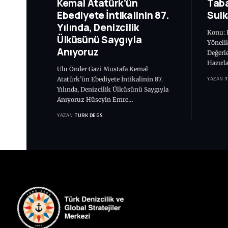
Kemal Atatürk’ün
Taba
Ebediyete İntikalinin 87.
Suik
Yılında, Denizcilik
Konu: B
Ülküsünü Saygıyla
Yönelik
Anıyoruz
Değerl
Hazırl
Ulu Önder Gazi Mustafa Kemal
YAZAN:
Atatürk’ün Ebediyete İntikalinin 87.
Yılında, Denizcilik Ülküsünü Saygıyla
Anıyoruz Hüseyin Emre…
YAZAN:
TURK DEGS