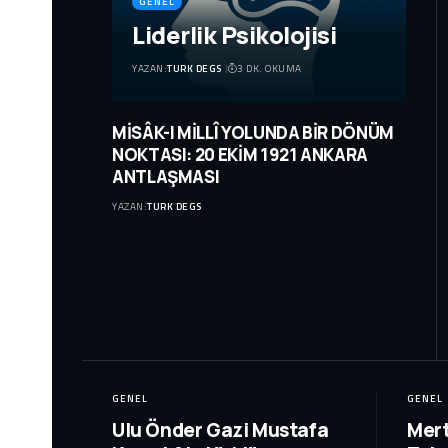
GENEL
Liderlik Psikolojisi
YAZAN:
TURK DEGS
3 DK. OKUMA
MİSÂK-I MİLLÎ YOLUNDA BİR DÖNÜM
NOKTASI: 20 EKİM 1921 ANKARA
ANTLAŞMASI
YAZAN:
TURK DEGS
GENEL
GENEL
Ulu Önder Gazi Mustafa
Mert