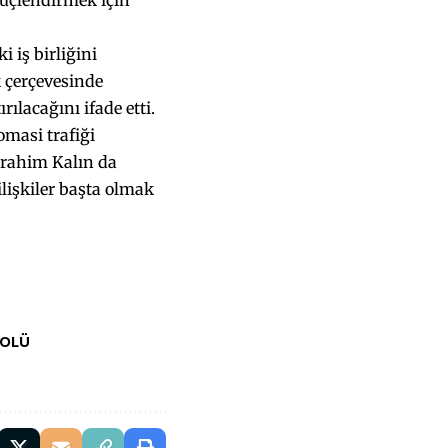
güçlendirmek için
 iş birliğini
k çerçevesinde
rılacağını ifade etti.
omasi trafiği
brahim Kalın da
ilişkiler başta olmak
BOLÜ