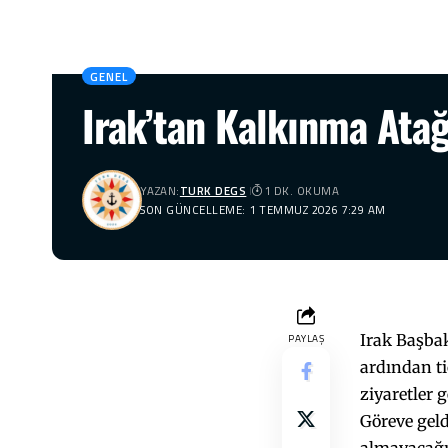
GENEL
Irak’tan Kalkınma Atağ
YAZAN:
TURK DEGS
1 DK. OKUMA
SON GÜNCELLEME: 1 TEMMUZ 2026 7:29 AM
Irak Başba
PAYLAŞ
ardından ti
ziyaretler 
Göreve geld