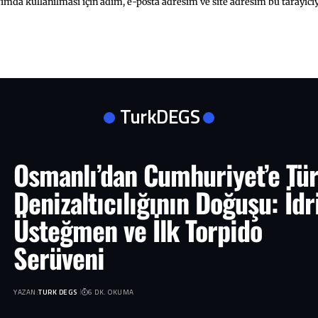
mda kullanılması için adım, e-posta adresim ve site adresim bu tarayıcıy
TurkDEGS
Osmanlı’dan Cumhuriyet’e Tü
Denizaltıcılığının Doğuşu: İdr
Üsteğmen ve İlk Torpido
Serüveni
YAZAN:
TURK DEGS
6 DK. OKUMA