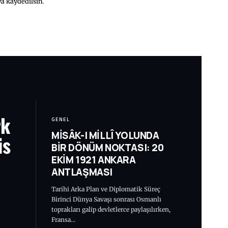
a kaydedilsin.
rk
GENEL
MİSÂK-I MİLLÎ YOLUNDA
is
BİR DÖNÜM NOKTASI: 20
EKİM 1921 ANKARA
ANTLAŞMASI
Tarihi Arka Plan ve Diplomatik Süreç
Birinci Dünya Savaşı sonrası Osmanlı
toprakları galip devletlerce paylaşılırken,
Fransa…