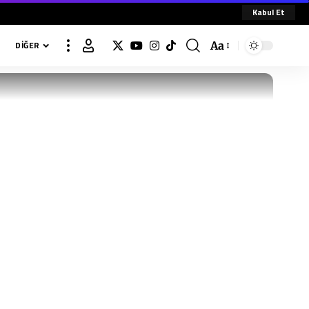
Kabul Et
Aa
DIĞER