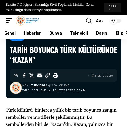
Bu site T.C. İçişleri Bakanlığı Sivil Toplumla İlişkiler Genel
Kabul
Et
Müdürlüğü destekleriyle yapılmıştır.
Aa
Genel
Haberler
Dünya
Teknoloji
Basın
Bilgi 
GENEL
TARİH BOYUNCA TÜRK KÜLTÜRÜNDE
TÜRKDEGS
>
Blog
>
Genel
>
TARİH BOYUNCA TÜRK KÜLTÜRÜNDE “KAZAN”
“KAZAN”
3 DK. OKUMA
YAZAN:
TURK DEGS
3 DK. OKUMA
SON GÜNCELLEME: 11 AĞUSTOS 2025 8:06 AM
Türk kültürü, binlerce yıllık bir tarih boyunca zengin
semboller ve motiflerle şekillenmiştir. Bu
sembollerden biri de “kazan”dır. Kazan, yalnızca bir