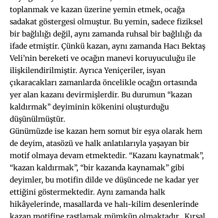
toplanmak ve kazan üzerine yemin etmek, ocağa
sadakat göstergesi olmuştur. Bu yemin, sadece fiziksel
bir bağlılığı değil, aynı zamanda ruhsal bir bağlılığı da
ifade etmiştir. Çünkü kazan, aynı zamanda Hacı Bektaş
Veli’nin bereketi ve ocağın manevi koruyuculuğu ile
ilişkilendirilmiştir. Ayrıca Yeniçeriler, isyan
çıkaracakları zamanlarda öncelikle ocağın ortasında
yer alan kazanı devirmişlerdir. Bu durumun “kazan
kaldırmak” deyiminin kökenini oluşturduğu
düşünülmüştür.
Günümüzde ise kazan hem somut bir eşya olarak hem
de deyim, atasözü ve halk anlatılarıyla yaşayan bir
motif olmaya devam etmektedir. “Kazanı kaynatmak”,
“kazan kaldırmak”, “bir kazanda kaynamak” gibi
deyimler, bu motifin dilde ve düşüncede ne kadar yer
ettiğini göstermektedir. Aynı zamanda halk
hikâyelerinde, masallarda ve halı-kilim desenlerinde
kazan motifine rastlamak mümkün olmaktadır. Kırsal