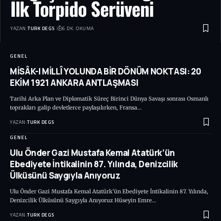
İlk Torpido Serüveni
YAZAN:
TURK DEGS
6 DK. OKUMA
GENEL
MİSÂK-I MİLLÎ YOLUNDA BİR DÖNÜM NOKTASI: 20
EKİM 1921 ANKARA ANTLAŞMASI
Tarihi Arka Plan ve Diplomatik Süreç Birinci Dünya Savaşı sonrası Osmanlı
toprakları galip devletlerce paylaşılırken, Fransa…
YAZAN:
TURK DEGS
GENEL
Ulu Önder Gazi Mustafa Kemal Atatürk’ün
Ebediyete İntikalinin 87. Yılında, Denizcilik
Ülküsünü Saygıyla Anıyoruz
Ulu Önder Gazi Mustafa Kemal Atatürk’ün Ebediyete İntikalinin 87. Yılında,
Denizcilik Ülküsünü Saygıyla Anıyoruz Hüseyin Emre…
YAZAN:
TURK DEGS