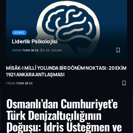
GENEL
Liderlik Psikolojisi
YAZAN:
TURK DEGS
3 DK. OKUMA
MİSÂK-I MİLLÎ YOLUNDA BİR DÖNÜM NOKTASI: 20 EKİM
1921 ANKARA ANTLAŞMASI
YAZAN:
TURK DEGS
Osmanlı’dan Cumhuriyet’e
Türk Denizaltıcılığının
Doğuşu: İdris Üsteğmen ve