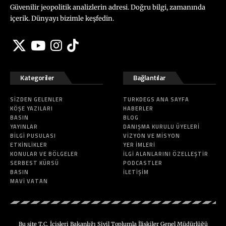
Güvenilir jeopolitik analizlerin adresi. Doğru bilgi, zamanında
içerik. Dünyayı bizimle keşfedin.
Kategoriler
Bağlantılar
SIZDEN GELENLER
TURKDEGS ANA SAYFA
KÖŞE YAZILARI
HABERLER
BASIN
BLOG
YAYINLAR
DANIŞMA KURULU ÜYELERI
BILGI PUSULASI
VIZYON VE MISYON
ETKINLIKLER
YER İMLERI
KONULAR VE BÖLGELER
İLGI ALANLARINI ÖZELLEŞTIR
SERBEST KÜRSÜ
PODCASTLER
BASIN
İLETIŞIM
MAVI VATAN
Bu site T.C. İçişleri Bakanlığı Sivil Toplumla İlişkiler Genel Müdürlüğü