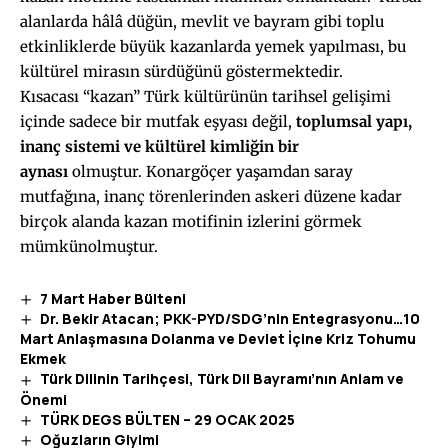
alanlarda hâlâ düğün, mevlit ve bayram gibi toplu
etkinliklerde büyük kazanlarda yemek yapılması, bu
kültürel mirasın sürdüğünü göstermektedir.
Kısacası “kazan” Türk kültürünün tarihsel gelişimi
içinde sadece bir mutfak eşyası değil,
toplumsal yapı,
inanç sistemi ve kültürel kimliğin bir
aynası
olmuştur. Konargöçer yaşamdan saray
mutfağına, inanç törenlerinden askeri düzene kadar
birçok alanda kazan motifinin izlerini görmek
mümkünolmuştur.
7 Mart Haber Bülteni
Dr. Bekir Atacan; PKK-PYD/SDG’nin Entegrasyonu…10
Mart Anlaşmasına Dolanma ve Devlet İçine Kriz Tohumu
Ekmek
Türk Dilinin Tarihçesi, Türk Dil Bayramı’nın Anlam ve
Önemi
TÜRK DEGS BÜLTEN – 29 OCAK 2025
Oğuzların Giyimi