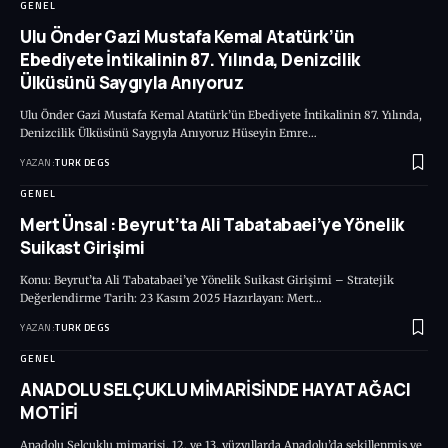
GENEL
Ulu Önder Gazi Mustafa Kemal Atatürk’ün
Ebediyete İntikalinin 87. Yılında, Denizcilik
Ülküsünü Saygıyla Anıyoruz
Ulu Önder Gazi Mustafa Kemal Atatürk’ün Ebediyete İntikalinin 87. Yılında,
Denizcilik Ülküsünü Saygıyla Anıyoruz Hüseyin Emre…
YAZAN:
TURK DEGS
GENEL
Mert Ünsal : Beyrut’ta Ali Tabatabaei’ye Yönelik
Suikast Girişimi
Konu: Beyrut’ta Ali Tabatabaei’ye Yönelik Suikast Girişimi – Stratejik
Değerlendirme Tarih: 23 Kasım 2025 Hazırlayan: Mert…
YAZAN:
TURK DEGS
GENEL
ANADOLU SELÇUKLU MİMARİSİNDE HAYAT AĞACI
MOTİFİ
Anadolu Selçuklu mimarisi, 12. ve 13. yüzyıllarda Anadolu’da şekillenmiş ve