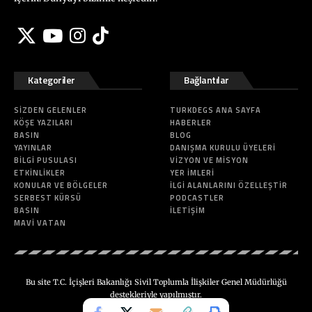
Kategoriler
Bağlantılar
SIZDEN GELENLER
TURKDEGS ANA SAYFA
KÖŞE YAZILARI
HABERLER
BASIN
BLOG
YAYINLAR
DANIŞMA KURULU ÜYELERI
BILGI PUSULASI
VIZYON VE MISYON
ETKINLIKLER
YER İMLERI
KONULAR VE BÖLGELER
İLGI ALANLARINI ÖZELLEŞTIR
SERBEST KÜRSÜ
PODCASTLER
BASIN
İLETIŞIM
MAVI VATAN
Bu site T.C. İçişleri Bakanlığı Sivil Toplumla İlişkiler Genel Müdürlüğü
destekleriyle yapılmıştır.
Made in
Metromas