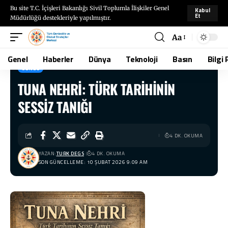
Bu site T.C. İçişleri Bakanlığı Sivil Toplumla İlişkiler Genel
Kabul
Et
Müdürlüğü destekleriyle yapılmıştır.
Aa
Genel
Haberler
Dünya
Teknoloji
Basın
Bilgi 
GENEL
TUNA NEHRİ: TÜRK TARİHİNİN
TÜRKDEGS
>
Blog
>
Genel
>
TUNA NEHRİ: TÜRK TARİHİNİN SESSİZ TANIĞI
SESSİZ TANIĞI
4 DK. OKUMA
YAZAN:
TURK DEGS
4 DK. OKUMA
SON GÜNCELLEME: 10 ŞUBAT 2026 9:09 AM