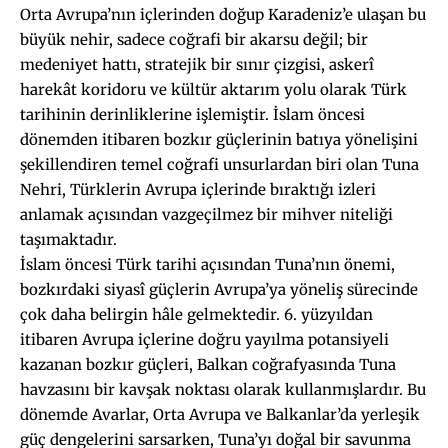
Orta Avrupa’nın içlerinden doğup Karadeniz’e ulaşan bu
büyük nehir, sadece coğrafi bir akarsu değil; bir
medeniyet hattı, stratejik bir sınır çizgisi, askerî
harekât koridoru ve kültür aktarım yolu olarak Türk
tarihinin derinliklerine işlemiştir. İslam öncesi
dönemden itibaren bozkır güçlerinin batıya yönelişini
şekillendiren temel coğrafi unsurlardan biri olan Tuna
Nehri, Türklerin Avrupa içlerinde bıraktığı izleri
anlamak açısından vazgeçilmez bir mihver niteliği
taşımaktadır.
İslam öncesi Türk tarihi açısından Tuna’nın önemi,
bozkırdaki siyasî güçlerin Avrupa’ya yöneliş sürecinde
çok daha belirgin hâle gelmektedir. 6. yüzyıldan
itibaren Avrupa içlerine doğru yayılma potansiyeli
kazanan bozkır güçleri, Balkan coğrafyasında Tuna
havzasını bir kavşak noktası olarak kullanmışlardır. Bu
dönemde Avarlar, Orta Avrupa ve Balkanlar’da yerleşik
güç dengelerini sarsarken, Tuna’yı doğal bir savunma