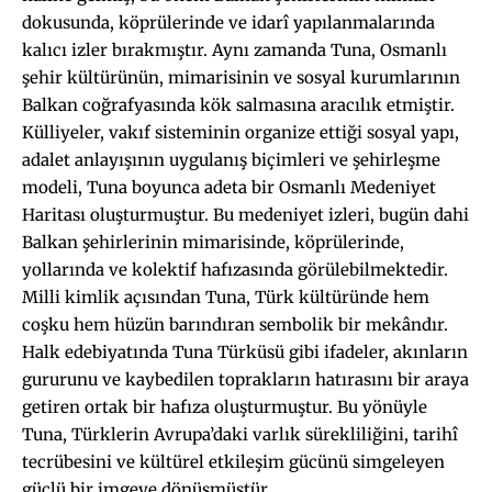
dokusunda, köprülerinde ve idarî yapılanmalarında
kalıcı izler bırakmıştır. Aynı zamanda Tuna, Osmanlı
şehir kültürünün, mimarisinin ve sosyal kurumlarının
Balkan coğrafyasında kök salmasına aracılık etmiştir.
Külliyeler, vakıf sisteminin organize ettiği sosyal yapı,
adalet anlayışının uygulanış biçimleri ve şehirleşme
modeli, Tuna boyunca adeta bir Osmanlı Medeniyet
Haritası oluşturmuştur. Bu medeniyet izleri, bugün dahi
Balkan şehirlerinin mimarisinde, köprülerinde,
yollarında ve kolektif hafızasında görülebilmektedir.
Milli kimlik açısından Tuna, Türk kültüründe hem
coşku hem hüzün barındıran sembolik bir mekândır.
Halk edebiyatında Tuna Türküsü gibi ifadeler, akınların
gururunu ve kaybedilen toprakların hatırasını bir araya
getiren ortak bir hafıza oluşturmuştur. Bu yönüyle
Tuna, Türklerin Avrupa’daki varlık sürekliliğini, tarihî
tecrübesini ve kültürel etkileşim gücünü simgeleyen
güçlü bir imgeye dönüşmüştür.