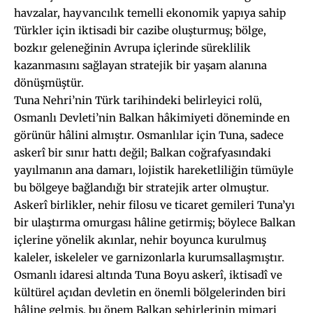
havzalar, hayvancılık temelli ekonomik yapıya sahip
Türkler için iktisadi bir cazibe oluşturmuş; bölge,
bozkır geleneğinin Avrupa içlerinde süreklilik
kazanmasını sağlayan stratejik bir yaşam alanına
dönüşmüştür.
Tuna Nehri’nin Türk tarihindeki belirleyici rolü,
Osmanlı Devleti’nin Balkan hâkimiyeti döneminde en
görünür hâlini almıştır. Osmanlılar için Tuna, sadece
askerî bir sınır hattı değil; Balkan coğrafyasındaki
yayılmanın ana damarı, lojistik hareketliliğin tümüyle
bu bölgeye bağlandığı bir stratejik arter olmuştur.
Askerî birlikler, nehir filosu ve ticaret gemileri Tuna’yı
bir ulaştırma omurgası hâline getirmiş; böylece Balkan
içlerine yönelik akınlar, nehir boyunca kurulmuş
kaleler, iskeleler ve garnizonlarla kurumsallaşmıştır.
Osmanlı idaresi altında Tuna Boyu askerî, iktisadî ve
kültürel açıdan devletin en önemli bölgelerinden biri
hâline gelmiş, bu önem Balkan şehirlerinin mimari