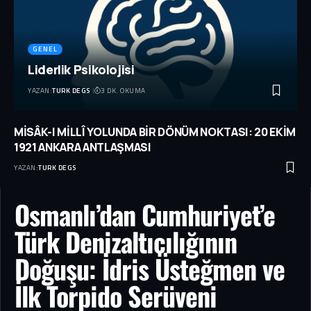
GENEL
Liderlik Psikolojisi
YAZAN:
TURK DEGS
3 DK. OKUMA
MİSÂK-I MİLLÎ YOLUNDA BİR DÖNÜM NOKTASI: 20 EKİM
1921 ANKARA ANTLAŞMASI
YAZAN:
TURK DEGS
Osmanlı’dan Cumhuriyet’e
Türk Denizaltıcılığının
Doğuşu: İdris Üsteğmen ve
İlk Torpido Serüveni