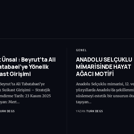
GENEL
 Ünsal : Beyrut’ta Ali
ANADOLU SELÇUKLU
tabaei’ye Yönelik
MİMARİSİNDE HAYAT
ast Girişimi
AĞACI MOTİFİ
eyrut’ta Ali Tabatabaei’ye
Anadolu Selçuklu mimarisi, 12. ve
 Suikast Girişimi – Stratejik
yüzyıllarda Anadolu’da şekillenm
endirme Tarih: 23 Kasım 2025
süslemeyi estetik bir unsurun öt
ayan: Mert…
taşıyan…
TURK DEGS
YAZAN:
TURK DEGS