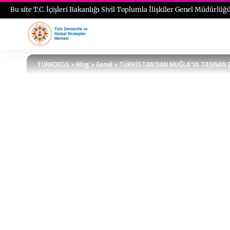
Bu site T.C. İçişleri Bakanlığı Sivil Toplumla İlişkiler Genel Müdürlüğü
TÜRKDEGS
>
Blog
>
Genel
>
TÜRKİSTAN’DAN MUĞLA’YA TAŞINAN B