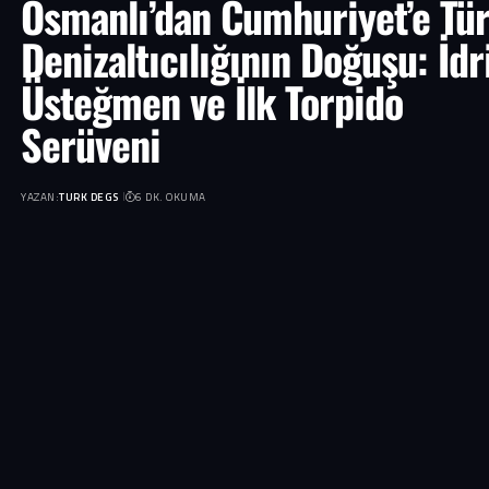
Osmanlı’dan Cumhuriyet’e Tü
Denizaltıcılığının Doğuşu: İdr
Üsteğmen ve İlk Torpido
Serüveni
YAZAN:
TURK DEGS
6 DK. OKUMA