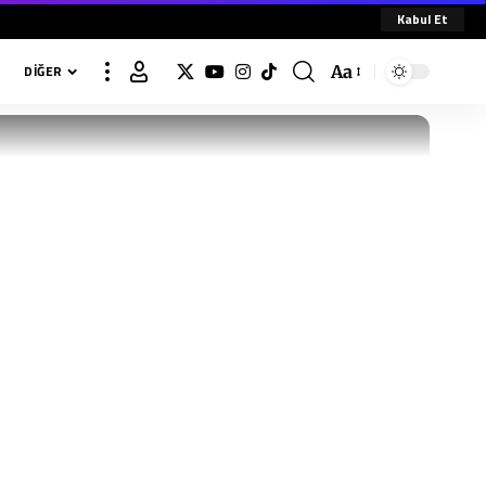
Kabul Et
Aa
DIĞER