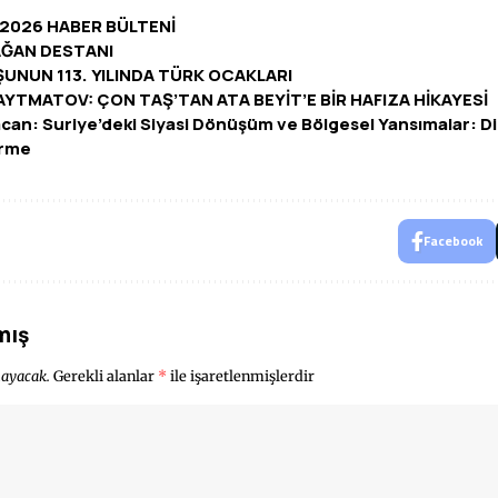
 2026 HABER BÜLTENİ
ĞAN DESTANI
UNUN 113. YILINDA TÜRK OCAKLARI
AYTMATOV: ÇON TAŞ’TAN ATA BEYİT’E BİR HAFIZA HİKAYESİ
acan: Suriye’deki Siyasi Dönüşüm ve Bölgesel Yansımalar: D
irme
Facebook
mış
mayacak.
Gerekli alanlar
*
ile işaretlenmişlerdir