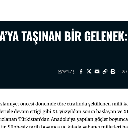
’YA TAŞINAN BİR GELENEK:
PAYLAŞ
3
İslamiyet öncesi dönemde töre etrafında şekillenen milli ka
eriyle devam ettiği gibi XI. yüzyıldan sonra başlayan ve X
 hızlanan Türkistan’dan Anadolu’ya yapılan göçler boyunca
r. Şüphesiz tarih boyunca üç kıtada yabancı milletleri h