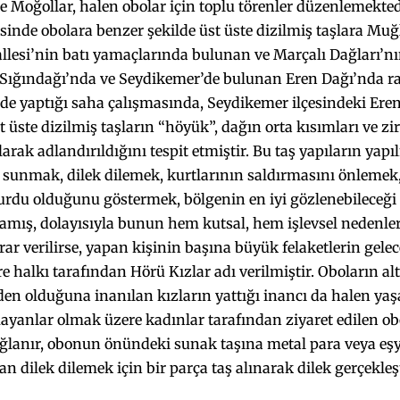
oğollar, halen obolar için toplu törenler düzenlemektedi
inde obolara benzer şekilde üst üste dizilmiş taşlara Muğ
lesi’nin batı yamaçlarında bulunan ve Marçalı Dağları’n
 Sığındağı’nda ve Seydikemer’de bulunan Eren Dağı’nda ra
de yaptığı saha çalışmasında, Seydikemer ilçesindeki Eren
 üste dizilmiş taşların “höyük”, dağın orta kısımları ve z
larak adlandırıldığını tespit etmiştir. Bu taş yapıların yapı
 sunmak, dilek dilemek, kurtlarının saldırmasını önlemek
urdu olduğunu göstermek, bölgenin en iyi gözlenebileceği 
lamış, dolayısıyla bunun hem kutsal, hem işlevsel nedenle
arar verilirse, yapan kişinin başına büyük felaketlerin gele
re halkı tarafından Hörü Kızlar adı verilmiştir. Oboların alt
en olduğuna inanılan kızların yattığı inancı da halen yaş
yanlar olmak üzere kadınlar tarafından ziyaret edilen obo
ğlanır, obonun önündeki sunak taşına metal para veya eşya 
an dilek dilemek için bir parça taş alınarak dilek gerçekleşt