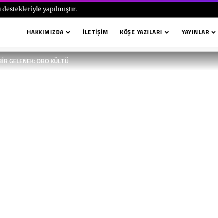
 destekleriyle yapılmıştır.
HAKKIMIZDA
İLETIŞIM
KÖŞE YAZILARI
YAYINLAR
İR GELENEK: OBO KÜLTÜ