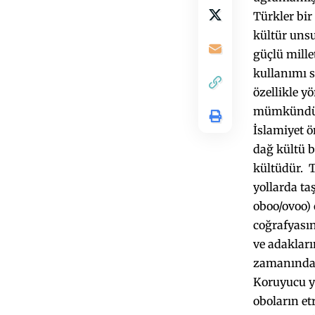
Türkler bir 
kültür uns
güçlü mille
kullanımı s
özellikle y
mümkündü
İslamiyet 
dağ kültü 
kültüdür. T
yollarda ta
oboo/ovoo) 
coğrafyası
ve adakları
zamanında; 
Koruyucu y
oboların et