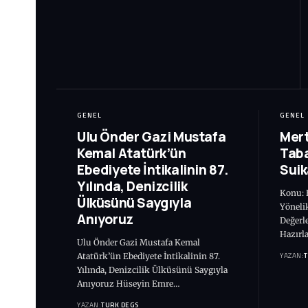
GENEL
GENEL
Ulu Önder Gazi Mustafa
Mert
Kemal Atatürk’ün
Taba
Ebediyete İntikalinin 87.
Suik
Yılında, Denizcilik
Konu: B
Ülküsünü Saygıyla
Yönelik
Anıyoruz
Değerl
Hazırl
Ulu Önder Gazi Mustafa Kemal
YAZAN:
Atatürk’ün Ebediyete İntikalinin 87.
Yılında, Denizcilik Ülküsünü Saygıyla
Anıyoruz Hüseyin Emre…
YAZAN:
TURK DEGS