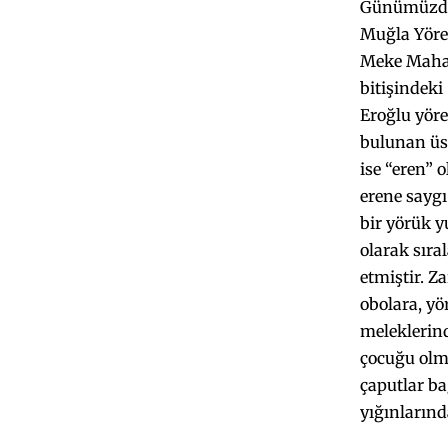
Günümüzde M
Muğla Yöres
Meke Mahal
bitişindeki
Eroğlu yöre
bulunan üst
ise “eren” o
erene saygı
bir yörük y
olarak sıra
etmiştir. Z
obolara, yö
meleklerind
çocuğu olma
çaputlar ba
yığınlarınd