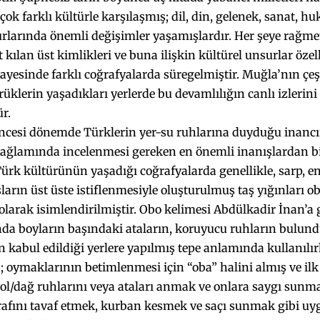
çok farklı kültürle karşılaşmış; dil, din, gelenek, sanat, hu
urlarında önemli değişimler yaşamışlardır. Her şeye rağm
t kılan üst kimlikleri ve buna ilişkin kültürel unsurlar öze
ayesinde farklı coğrafyalarda süregelmiştir. Muğla’nın çeşi
örüklerin yaşadıkları yerlerde bu devamlılığın canlı izlerin
r.
öncesi dönemde Türklerin yer-su ruhlarına duyduğu inancı
bağlamında incelenmesi gereken en önemli inanışlardan bi
ürk kültürünün yaşadığı coğrafyalarda genellikle, sarp, en
şların üst üste istiflenmesiyle oluşturulmuş taş yığınları 
olarak isimlendirilmiştir. Obo kelimesi Abdülkadir İnan’a 
nda boyların başındaki ataların, koruyucu ruhların bulun
n kabul edildiği yerlere yapılmış tepe anlamında kullanılı
oymaklarının betimlenmesi için “oba” halini almış ve ilk 
ol/dağ ruhlarını veya ataları anmak ve onlara saygı sunm
rafını tavaf etmek, kurban kesmek ve saçı sunmak gibi uyg