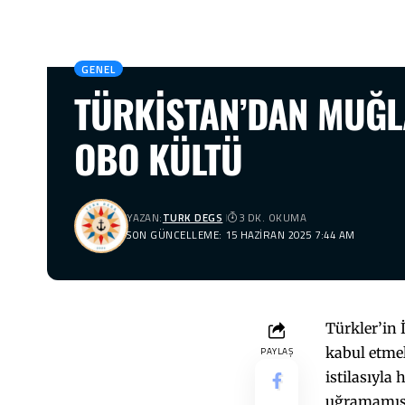
GENEL
TÜRKİSTAN’DAN MUĞLA
OBO KÜLTÜ
YAZAN:
TURK DEGS
3 DK. OKUMA
SON GÜNCELLEME: 15 HAZIRAN 2025 7:44 AM
Türkler’in 
kabul etmel
PAYLAŞ
istilasıyla
uğramamıştı