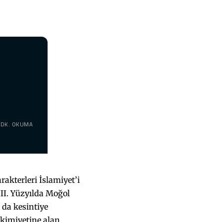
 DK. OKUMA
rakterleri İslamiyet’i
III. Yüzyılda Moğol
 da kesintiye
akimiyetine alan