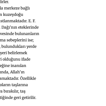
rler.
la merkeze bağlı
ın kuzeydoğu
stlanmaktadır. E. F.
 Dağı’nın eteklerinde
irvesinde bulunanların
lma sebeplerini ise;
, bulundukları yerde
yeri belirlemek
ri olduğunu ifade
ceğine inanılan
ında, Allah’ın
amaktadır. Özellikle
ların taşlarına
bırakılır, taş
iğinde geri getirilir.