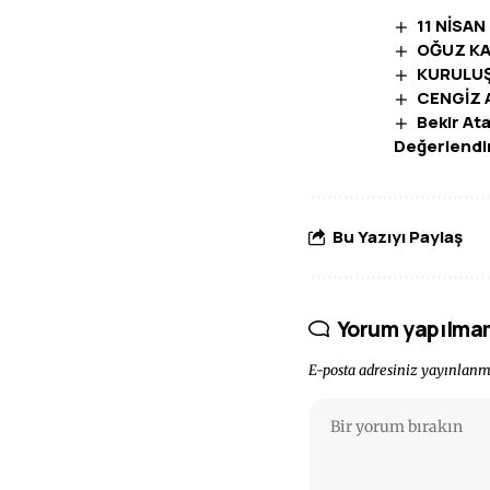
11 NİSAN
OĞUZ KA
KURULUŞ
CENGİZ 
Bekir At
Değerlend
Bu Yazıyı Paylaş
Yorum yapılma
E-posta adresiniz yayınlan