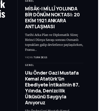
rk
GENEL
MİSÂK-I MİLLÎ YOLUNDA
is
BİR DÖNÜM NOKTASI: 20
EKİM 1921 ANKARA
ANTLAŞMASI
Tarihi Arka Plan ve Diplomatik Süreç
Birinci Dünya Savaşı sonrası Osmanlı
toprakları galip devletlerce paylaşılırken,
Fransa…
YAZAN:
TURK DEGS
GENEL
Ulu Önder Gazi Mustafa
Kemal Atatürk’ün
Ebediyete İntikalinin 87.
Yılında, Denizcilik
Ülküsünü Saygıyla
Anıyoruz
Ulu Önder Gazi Mustafa Kemal