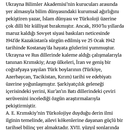
Ukrayna Bilimler Akademisi’nin kurucuları arasında
yer almasıyla bilim dünyasındaki kurumsal ağırlığını
pekiştiren yazar, İslam dünyası ve Türkoloji üzerine
çok dilli bir külliyat bırakmıştır. Ancak, 1930’lu yıllarda
maruz kaldığı Sovyet siyasi baskıları neticesinde
1941’de Kazakistan’a sürgün edilmiş ve 25 Ocak 1942
tarihinde Kostanay’da hayata gözlerini yummuştur.
Ukrayna ve Rus dillerinde kaleme aldığı çalışmalarıyla
tanınan Krımskiy; Arap ülkeleri, İran ve geniş bir
coğrafyaya yayılan Türk boylarının (Türkiye,
Azerbaycan, Tacikistan, Kırım) tarihi ve edebiyatı
üzerine yoğunlaşmıştır. Şarkiyatçılık geleneği
içerisindeki yerini, Kur’an’ın Batı dillerindeki çeviri
serüvenini incelediği özgün araştırmalarıyla
pekiştirmiştir.
A. E. Krımskiy’nin Türkolojiye duyduğu derin ilmi
ilginin temelinde, ailevi kökenlerine dayanan güçlü bir
tarihsel bilinç yer almaktadır. XVII. yüzyıl sonlarında