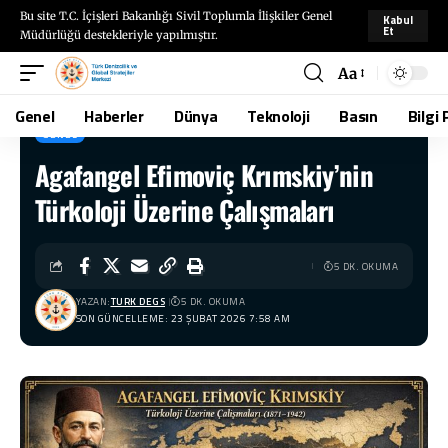
Bu site T.C. İçişleri Bakanlığı Sivil Toplumla İlişkiler Genel
Kabul
Et
Müdürlüğü destekleriyle yapılmıştır.
Aa
Genel
Haberler
Dünya
Teknoloji
Basın
Bilgi 
GENEL
Agafangel Efimoviç Krımskiy’nin
TÜRKDEGS
>
Blog
>
Genel
>
Agafangel Efimoviç Krımskiy’nin Türkoloji Üzerine Çalışmaları
Türkoloji Üzerine Çalışmaları
5 DK. OKUMA
YAZAN:
TURK DEGS
5 DK. OKUMA
SON GÜNCELLEME: 23 ŞUBAT 2026 7:58 AM