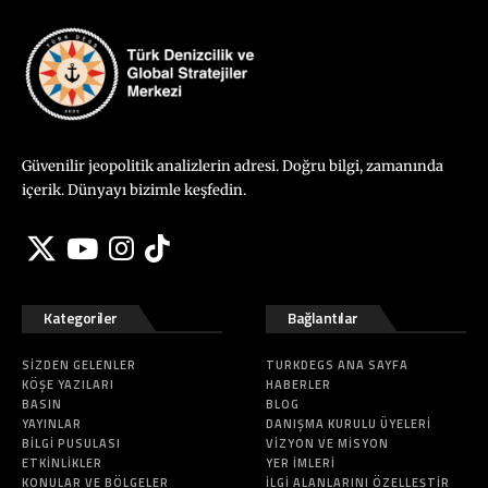
Güvenilir jeopolitik analizlerin adresi. Doğru bilgi, zamanında
içerik. Dünyayı bizimle keşfedin.
Kategoriler
Bağlantılar
SIZDEN GELENLER
TURKDEGS ANA SAYFA
KÖŞE YAZILARI
HABERLER
BASIN
BLOG
YAYINLAR
DANIŞMA KURULU ÜYELERI
BILGI PUSULASI
VIZYON VE MISYON
ETKINLIKLER
YER İMLERI
KONULAR VE BÖLGELER
İLGI ALANLARINI ÖZELLEŞTIR