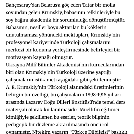
Bahçesaray’dan Belarus’a göç eden Tatar bir molla
soyundan gelen Krımskiy, babasının telkinleriyle bu
soy bağını akademik bir sorumluluğa dönüştürmüştür.
Babasının, nesiller boyu aktarılan bu köklerin
unutulmaması yönündeki mektupları, Krımskiy’nin
profesyonel kariyerinde Türkoloji çalışmalarını
merkezi bir konuma yerleştirmesinde belirleyici bir
motivasyon kaynağı olmuştur.
Ukrayna Millî Bilimler Akademisi’nin kurucularından
biri olan Krımskiy’nin Türkoloji üzerine yaptığı
çalışmaların istikameti aşağıdaki gibi şekillenmiştir:
A. E. Krımskiy’nin Türkoloji alanındaki üretimlerinin
belirgin bir özelliği, bu çalışmaların 1898-1918 yılları
arasında Lazarev Doğu Dilleri Enstitüsü’nde temel ders
materyali olarak kullanılmasıdır. Müellifin eğitimci
kimliğiyle şekillenen bu eserler, teorik bilginin
pedagojik bir düzleme aktarılmasında öncü rol
oynamıştır. Nitekim yazarın “Türkçe Dilbilgisi” başlıklı