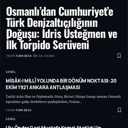
Osmanlı’dan Cumhuriyet’e
Türk Denizaltıcılığının
Doğuşu: İdris Üsteğmen ve
İlk Torpido Serüveni
YAZAN:
TURK DEGS
6 DK. OKUMA
GENEL
MİSÂK-I MİLLÎ YOLUNDA BİR DÖNÜM NOKTASI: 20
EKİM 1921 ANKARA ANTLAŞMASI
Tarihi Arka Plan ve Diplomatik Süreç Birinci Dünya Savaşı sonrası Osmanlı
toprakları galip devletlerce paylaşılırken, Fransa…
YAZAN:
TURK DEGS
GENEL
Ulu Önder Gazi Mustafa Kemal Atatürk’ün