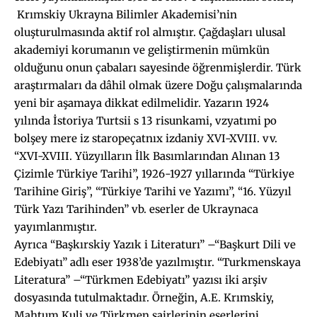
Krımskiy Ukrayna Bilimler Akademisi’nin
oluşturulmasında aktif rol almıştır. Çağdaşları ulusal
akademiyi korumanın ve geliştirmenin mümkün
olduğunu onun çabaları sayesinde öğrenmişlerdir. Türk
araştırmaları da dâhil olmak üzere Doğu çalışmalarında
yeni bir aşamaya dikkat edilmelidir. Yazarın 1924
yılında İstoriya Turtsii s 13 risunkami, vzyatımi po
bolşey mere iz staropeçatnıx izdaniy XVI-XVIII. vv.
“XVI-XVIII. Yüzyılların İlk Basımlarından Alınan 13
Çizimle Türkiye Tarihi”, 1926-1927 yıllarında “Türkiye
Tarihine Giriş”, “Türkiye Tarihi ve Yazımı”, “16. Yüzyıl
Türk Yazı Tarihinden” vb. eserler de Ukraynaca
yayımlanmıştır.
Ayrıca “Başkırskiy Yazık i Literaturı” –“Başkurt Dili ve
Edebiyatı” adlı eser 1938’de yazılmıştır. “Turkmenskaya
Literatura” –“Türkmen Edebiyatı” yazısı iki arşiv
dosyasında tutulmaktadır. Örneğin, A.E. Krımskiy,
Mahtum Kuli ve Türkmen şairlerinin eserlerini