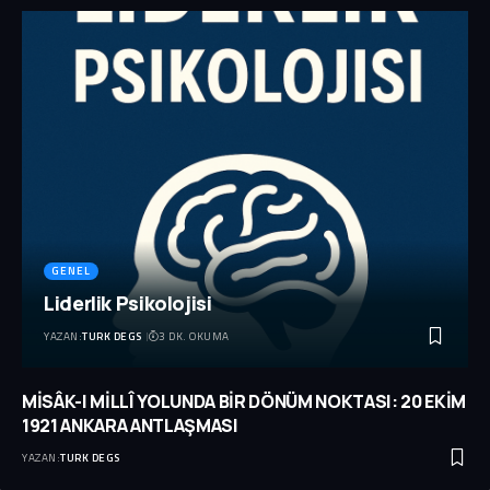
GENEL
Liderlik Psikolojisi
YAZAN:
TURK DEGS
3 DK. OKUMA
MİSÂK-I MİLLÎ YOLUNDA BİR DÖNÜM NOKTASI: 20 EKİM
1921 ANKARA ANTLAŞMASI
YAZAN:
TURK DEGS