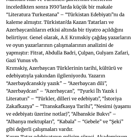
inceledikten sonra 1930’larda küçük bir makale
“Literatura Turkestana” – “Türkistan Edebiyatı”nı da
kaleme almıştır. Türkistan’da Kazan Tatarları ve
Azerbaycanlıların etkisi altında bir tiyatro açıldığını
belirtiyor. Genel olarak, A.E Krımskiy çağdaş yazarların
ve oyun yazarlarının çalışmalarının analizini de
yapmıştır: Fitrat, Abdulla Badri, Çulpan, Gulyam Zafari,
Gazi Yunus vb.
Krımskiy, Azerbaycan Türklerinin tarihi, kültürü ve
edebiyatıyla yakından ilgileniyordu. Yazarın
“Azerbaydcanskiy yazık” – “Azerbaycan dili”,
“Azerbaydcan” – “Azerbaycan”, “Tyurki İh Yazık i
Literaturı” – “Türkler, dilleri ve edebiyatı”, “İstoriya
Zakafkazya” – “Transkafkasya Tarihi”, “Nesimi (yaşamı
ve edebiyatı üzerine notlar)”, “Albanskie Bukvı” –
“Albanya mektupları”, “Kabala” – “Gebele” ve “Şeki”
gibi değerli çalışmaları vardır.
Kırım Tatar edebiyatının gelişim süreci, Akademisyen