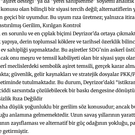
“aşiret desteği” ya da “yerel sahiplenme” söylemi analitik 
konusu olan bilinçli bir siyasi tercih değil; alternatifleri
n geçici bir uyumdur. Bu uyum rıza üretmez; yalnızca itiraz
astırılmış Gerilim, Kırılgan Kontrol
n en sorunlu ve en çıplak biçimi Deyrizor’da ortaya çıkmakt
yapıya, derin toplumsal köklere ve tarihsel özerklik bili
e ev sahipliği yapmaktadır. Bu aşiretler SDG’nin askerî üs
cak onu meşru ve temsil kabiliyeti olan bir siyasi yapı ol
kerî meclislerdeki sembolik aşiret temsili, gerçek karar alm
a; güvenlik, gelir kaynakları ve stratejik dosyalar PKK/
timinde tutulmaktadır. Bu durum, Deyrizor’daki “istikrar
k ciddi sarsıntıda çözülebilecek bir baskı dengesine dönüşt
izlik Rıza Değildir
aha düşük yoğunluklu bir gerilim söz konusudur; ancak bu
uğu anlamına gelmemektedir. Uzun savaş yıllarının yaratt
sının zayıflaması ve alternatif bir güç odağının yokluğu, pa
 getirmiştir.