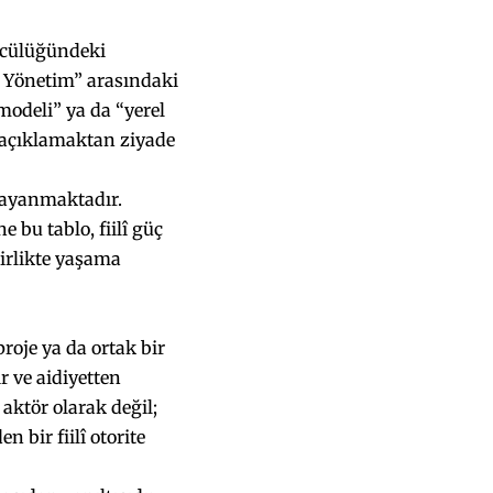
ncülüğündeki
k Yönetim” arasındaki
 modeli” ya da “yerel
i açıklamaktan ziyade
 dayanmaktadır.
e bu tablo, fiilî güç
birlikte yaşama
roje ya da ortak bir
 ve aidiyetten
aktör olarak değil;
n bir fiilî otorite