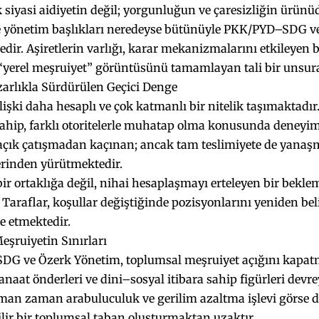
k siyasi aidiyetin değil; yorgunluğun ve çaresizliğin ürünü
 yönetim başlıkları neredeyse bütünüyle PKK/PYD–SDG v
dir. Aşiretlerin varlığı, karar mekanizmalarını etkileyen 
“yerel meşruiyet” görüntüsünü tamamlayan tali bir unsura
zarlıkla Sürdürülen Geçici Denge
lişki daha hesaplı ve çok katmanlı bir nitelik taşımaktadır
ahip, farklı otoritelerle muhatap olma konusunda deneyimli
i açık çatışmadan kaçınan; ancak tam teslimiyete de yana
erinden yürütmektedir.
r ortaklığa değil, nihai hesaplaşmayı erteleyen bir beklem
 Taraflar, koşullar değiştiğinde pozisyonlarını yeniden b
e etmektedir.
şruiyetin Sınırları
G ve Özerk Yönetim, toplumsal meşruiyet açığını kapat
kanaat önderleri ve dini–sosyal itibara sahip figürleri dev
man zaman arabuluculuk ve gerilim azaltma işlevi görse de
lir bir toplumsal taban oluşturmaktan uzaktır.