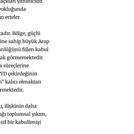
açıdan yanıltıcıdır.
n yokluğunda
ı erteler.
adır. Bölge, güçlü
ncine sahip büyük Arap
tünlüğünü fiilen kabul
arak görmemektedir.
a süreçlerine
PYD çekirdeğinin
ı” kalıcı olmaktan
ürmektedir.
, ilişkinin daha
ığı toplumsal yıkım,
sif bir kabullenişi