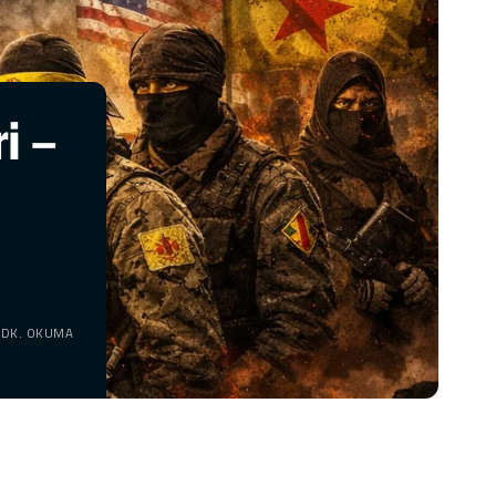
ri –
 DK. OKUMA