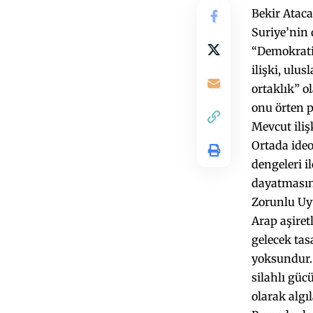
Bekir Atac
Suriye’nin
“Demokratik
ilişki, ulus
ortaklık” o
onu örten p
Mevcut iliş
Ortada ideol
dengeleri i
dayatmasın
Zorunlu Uy
Arap aşiret
gelecek tas
yoksundur. 
silahlı gücü
olarak algı