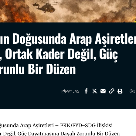
t’ın Doğusunda Arap Aşiretle
 Ortak Kader Değil, Güç
runlu Bir Düzen
PAYLAŞ
5
oğusunda Arap Aşiretleri – PKK/PYD–SDG İlişkisi
r Değil, Güç Dayatmasına Dayalı Zorunlu Bir Düzen