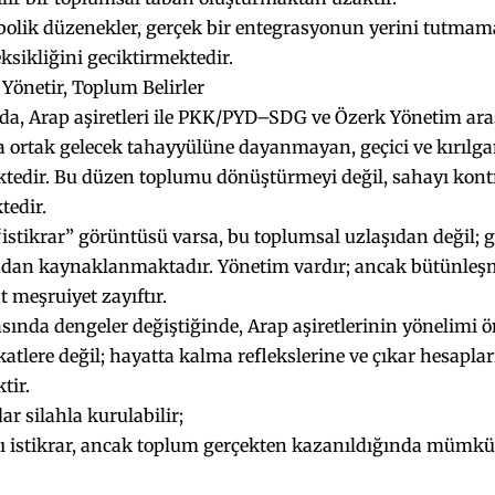
bolik düzenekler, gerçek bir entegrasyonun yerini tutmam
ksikliğini geciktirmektedir.
Yönetir, Toplum Belirler
da, Arap aşiretleri ile PKK/PYD–SDG ve Özerk Yönetim arasın
a ortak gelecek tahayyülüne dayanmayan, geçici ve kırılga
tedir. Bu düzen toplumu dönüştürmeyi değil, sahayı kontr
tedir.
istikrar” görüntüsü varsa, bu toplumsal uzlaşıdan değil; g
ndan kaynaklanmaktadır. Yönetim vardır; ancak bütünleşme
t meşruiyet zayıftır.
sında dengeler değiştiğinde, Arap aşiretlerinin yönelimi 
katlere değil; hayatta kalma reflekslerine ve çıkar hesapla
tir.
ar silahla kurulabilir;
cı istikrar, ancak toplum gerçekten kazanıldığında mümk