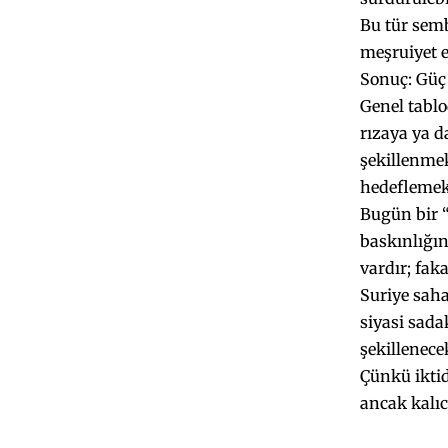
Bu tür sem
meşruiyet e
Sonuç: Güç 
Genel tablo
rızaya ya d
şekillenmek
hedeflemek
Bugün bir “
baskınlığı
vardır; faka
Suriye saha
siyasi sada
şekillenecek
Çünkü iktid
ancak kalı