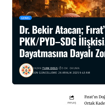
GENEL
Dr. Bekir Atacan; Fıra
PKK/PYD–SDG İlişkisi,
Dayatmasına Dayalı Zo
YAZAN:
TURK DEGS
5 DK. OKUMA
SON GÜNCELLEME: 26 ARALIK 2025 9:43 AM
Fırat’ın D
Ortak Kade
PAYLAŞ