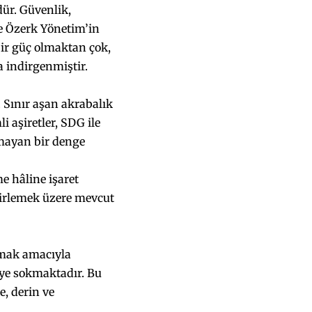
dür. Güvenlik,
e Özerk Yönetim’in
bir güç olmaktan çok,
 indirgenmiştir.
. Sınır aşan akrabalık
 aşiretler, SDG ile
şmayan bir denge
e hâline işaret
elirlemek üzere mevcut
mak amacıyla
reye sokmaktadır. Bu
, derin ve