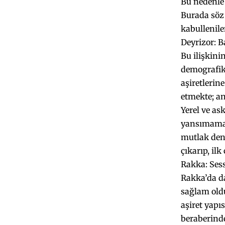
Bu nedenle 
Burada söz 
kabullenile
Deyrizor: B
Bu ilişkini
demografik 
aşiretlerin
etmekte; an
Yerel ve as
yansımamakt
mutlak dene
çıkarıp, il
Rakka: Sess
Rakka’da d
sağlam old
aşiret yapı
beraberinde