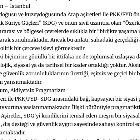
an – İstanbul
 doğusu ve kuzeydoğusunda Arap aşiretleri ile PKK/PYD ö
 Suriye Güçleri” (SDG) ve onun sivil uzantısı olan “Özer
lararası ve bölgesel çevrelerde sıklıkla bir “birlikte yaşama
larak sunulmaktadır. Ancak bu anlatı, sahadaki gerçekliğ
olitik bir çerçeve işlevi görmektedir.
ki biçimi ne gönüllü bir ittifaka ne de toplumsal uzlaşıya
ojik, siyasal ya da tarihsel bir kader ortaklığı yoktur. Aksin
le güvenlik zorunluluklarının ürettiği, eşitsiz ve geçici bir 
ı yansıtmaktadır.
um, Aidiyetsiz Pragmatizm
leri ile PKK/PYD–SDG arasındaki bağ, kapsayıcı bir siyasi p
avvuruna yaslanmamaktadır. İlişki bütünüyle pragmatiktir
Aşiretler, SDG’yi kendilerini temsil eden meşru bir siyasal 
, dış desteği ve güvenlik aygıtı sayesinde sahayı kontrol ede
lamaktadır.