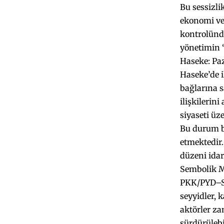
Bu sessizli
ekonomi ve
kontrolünde
yönetimin 
Haseke: Pa
Haseke’de i
bağlarına s
ilişkilerin
siyaseti üz
Bu durum bi
etmektedir.
düzeni idar
Sembolik Me
PKK/PYD–SD
seyyidler, 
aktörler za
sürdürülebi