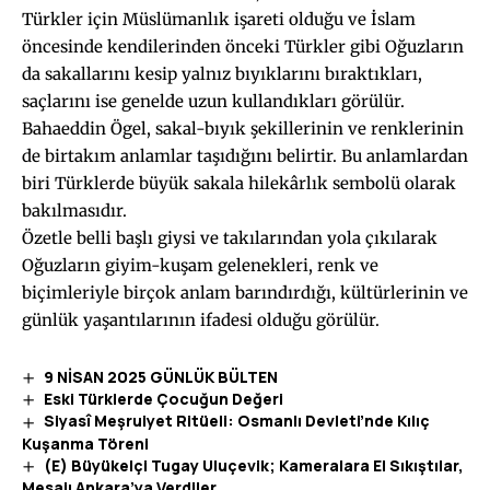
Türkler için Müslümanlık işareti olduğu ve İslam
öncesinde kendilerinden önceki Türkler gibi Oğuzların
da sakallarını kesip yalnız bıyıklarını bıraktıkları,
saçlarını ise genelde uzun kullandıkları görülür.
Bahaeddin Ögel, sakal-bıyık şekillerinin ve renklerinin
de birtakım anlamlar taşıdığını belirtir. Bu anlamlardan
biri Türklerde büyük sakala hilekârlık sembolü olarak
bakılmasıdır.
Özetle belli başlı giysi ve takılarından yola çıkılarak
Oğuzların giyim-kuşam gelenekleri, renk ve
biçimleriyle birçok anlam barındırdığı, kültürlerinin ve
günlük yaşantılarının ifadesi olduğu görülür.
9 NİSAN 2025 GÜNLÜK BÜLTEN
Eski Türklerde Çocuğun Değeri
Siyasî Meşruiyet Ritüeli: Osmanlı Devleti’nde Kılıç
Kuşanma Töreni
(E) Büyükelçi Tugay Uluçevik; Kameralara El Sıkıştılar,
Mesajı Ankara’ya Verdiler