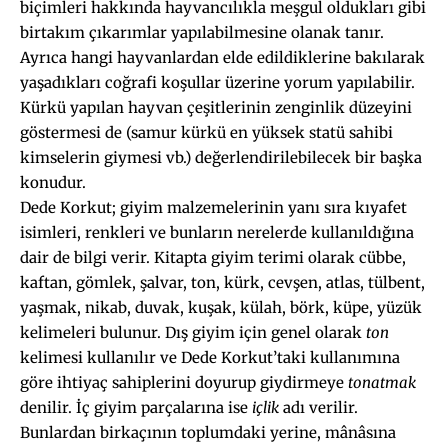
biçimleri hakkında hayvancılıkla meşgul oldukları gibi
birtakım çıkarımlar yapılabilmesine olanak tanır.
Ayrıca hangi hayvanlardan elde edildiklerine bakılarak
yaşadıkları coğrafi koşullar üzerine yorum yapılabilir.
Kürkü yapılan hayvan çeşitlerinin zenginlik düzeyini
göstermesi de (samur kürkü en yüksek statü sahibi
kimselerin giymesi vb.) değerlendirilebilecek bir başka
konudur.
Dede Korkut; giyim malzemelerinin yanı sıra kıyafet
isimleri, renkleri ve bunların nerelerde kullanıldığına
dair de bilgi verir. Kitapta giyim terimi olarak cübbe,
kaftan, gömlek, şalvar, ton, kürk, cevşen, atlas, tülbent,
yaşmak, nikab, duvak, kuşak, külah, börk, küpe, yüzük
kelimeleri bulunur. Dış giyim için genel olarak
ton
kelimesi kullanılır ve Dede Korkut’taki kullanımına
göre ihtiyaç sahiplerini doyurup giydirmeye
tonatmak
denilir. İç giyim parçalarına ise
içlik
adı verilir.
Bunlardan birkaçının toplumdaki yerine, mânâsına