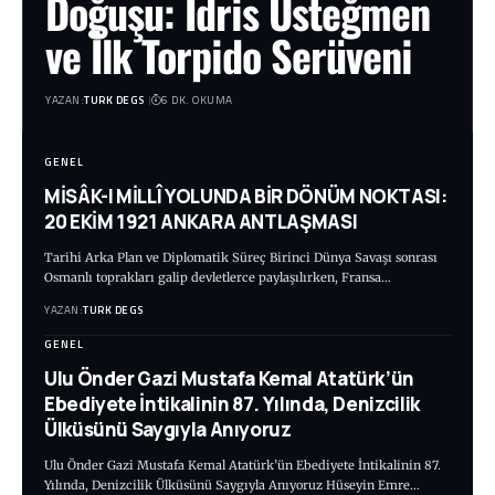
Doğuşu: İdris Üsteğmen
ve İlk Torpido Serüveni
YAZAN:
TURK DEGS
6 DK. OKUMA
GENEL
MİSÂK-I MİLLÎ YOLUNDA BİR DÖNÜM NOKTASI:
20 EKİM 1921 ANKARA ANTLAŞMASI
Tarihi Arka Plan ve Diplomatik Süreç Birinci Dünya Savaşı sonrası
Osmanlı toprakları galip devletlerce paylaşılırken, Fransa…
YAZAN:
TURK DEGS
GENEL
Ulu Önder Gazi Mustafa Kemal Atatürk’ün
Ebediyete İntikalinin 87. Yılında, Denizcilik
Ülküsünü Saygıyla Anıyoruz
Ulu Önder Gazi Mustafa Kemal Atatürk’ün Ebediyete İntikalinin 87.
Yılında, Denizcilik Ülküsünü Saygıyla Anıyoruz Hüseyin Emre…