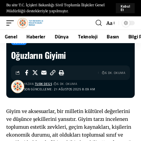
Bu site T.C. İçişleri Bakanlığı Sivil Toplumla İlişkiler Genel
Kabul
Et
Müdürlüğü destekleriyle yapılmıştır.
Aa
Genel
Haberler
Dünya
Teknoloji
Basın
Bilgi 
GENEL
Oğuzların Giyimi
TÜRKDEGS
>
Blog
>
Genel
>
Oğuzların Giyimi
6 DK. OKUMA
YAZAN:
TURK DEGS
6 DK. OKUMA
SON GÜNCELLEME: 21 AĞUSTOS 2025 8:09 AM
Giyim ve aksesuarlar, bir milletin kültürel değerlerini
ve düşünce şekillerini yansıtır. Giyim tarzı incelenen
toplumun estetik zevkleri, geçim kaynakları, kişilerin
ekonomik durumu, ait oldukları toplumsal sınıf ve