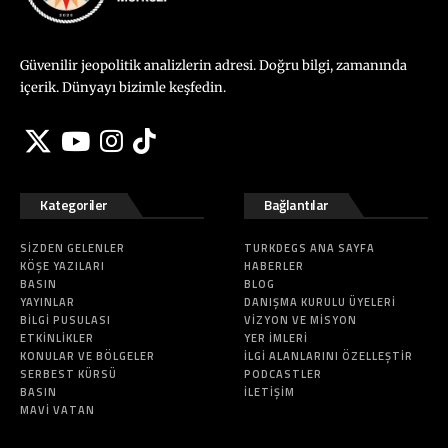
Güvenilir jeopolitik analizlerin adresi. Doğru bilgi, zamanında
içerik. Dünyayı bizimle keşfedin.
Kategoriler
Bağlantılar
SIZDEN GELENLER
TURKDEGS ANA SAYFA
KÖŞE YAZILARI
HABERLER
BASIN
BLOG
YAYINLAR
DANIŞMA KURULU ÜYELERI
BILGI PUSULASI
VIZYON VE MISYON
ETKINLIKLER
YER İMLERI
KONULAR VE BÖLGELER
İLGI ALANLARINI ÖZELLEŞTIR
SERBEST KÜRSÜ
PODCASTLER
BASIN
İLETIŞIM
MAVI VATAN