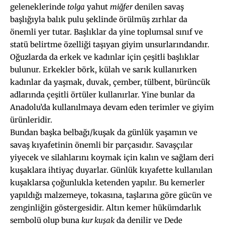
geleneklerinde
tolga
yahut
miğfer
denilen savaş
başlığıyla balık pulu şeklinde örülmüş zırhlar da
önemli yer tutar. Başlıklar da yine toplumsal sınıf ve
statü belirtme özelliği taşıyan giyim unsurlarındandır.
Oğuzlarda da erkek ve kadınlar için çeşitli başlıklar
bulunur. Erkekler börk, külah ve sarık kullanırken
kadınlar da yaşmak, duvak, çember, tülbent, bürüncük
adlarında çeşitli örtüler kullanırlar. Yine bunlar da
Anadolu’da kullanılmaya devam eden terimler ve giyim
ürünleridir.
Bundan başka belbağı/kuşak da günlük yaşamın ve
savaş kıyafetinin önemli bir parçasıdır. Savaşçılar
yiyecek ve silahlarını koymak için kalın ve sağlam deri
kuşaklara ihtiyaç duyarlar. Günlük kıyafette kullanılan
kuşaklarsa çoğunlukla ketenden yapılır. Bu kemerler
yapıldığı malzemeye, tokasına, taşlarına göre gücün ve
zenginliğin göstergesidir. Altın kemer hükümdarlık
sembolü olup buna
kur kuşak
da denilir ve Dede