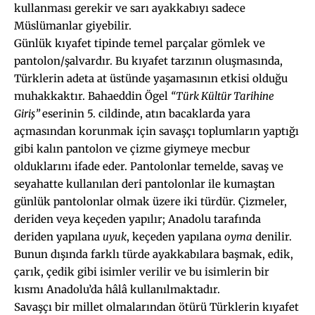
kullanması gerekir ve sarı ayakkabıyı sadece
Müslümanlar giyebilir.
Günlük kıyafet tipinde temel parçalar gömlek ve
pantolon/şalvardır. Bu kıyafet tarzının oluşmasında,
Türklerin adeta at üstünde yaşamasının etkisi olduğu
muhakkaktır. Bahaeddin Ögel
“Türk Kültür Tarihine
Giriş”
eserinin 5. cildinde, atın bacaklarda yara
açmasından korunmak için savaşçı toplumların yaptığı
gibi kalın pantolon ve çizme giymeye mecbur
olduklarını ifade eder. Pantolonlar temelde, savaş ve
seyahatte kullanılan deri pantolonlar ile kumaştan
günlük pantolonlar olmak üzere iki türdür. Çizmeler,
deriden veya keçeden yapılır; Anadolu tarafında
deriden yapılana
uyuk
, keçeden yapılana
oyma
denilir.
Bunun dışında farklı türde ayakkabılara başmak, edik,
çarık, çedik gibi isimler verilir ve bu isimlerin bir
kısmı Anadolu’da hâlâ kullanılmaktadır.
Savaşçı bir millet olmalarından ötürü Türklerin kıyafet