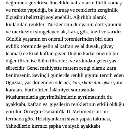
değinmek gerekirse öncelikle kaftanların türlü kumaş
ve renkte yapıldığı, bu kumaş ve renklerin zenginlik
ölçüsünü belirttiği söylenebilir. Ağırlıklı olarak
kullanılan renkler, Türkler için dünyanın dört yönünü
ve merkezini simgeleyen ak, kara, gök, kızıl ve sarıdır.
Günlük yaşamın en önemli törenlerinden biri olan
evlilik töreninde gelin al kaftan ve al duvak, güvey
(damat) de kızıl kaftan giyer. Düğün kadar önemli bir
diğer tören ise ölüm törenleri ve ardından gelen yas
sürecidir. Genel mahiyette matem rengi olarak kara
benimsenir. Sevinçli günlerde renkli giyimi tercih eden
Oğuzlar, yas dönemlerinde
ağ çıkarıp kara don giyer
yani
karalara bürünürler. İslâmiyet sonrasında
Müslümanlarla gayrimüslimlerin ayrılmasında da
ayakkabı, kaftan vs. giysilerin renklerinin etkili olduğu
görülür. Örneğin Osmanlı’da II. Mehmed’e ait bir
fermana göre Hristiyanların siyah şapka takması,
Yahudilerin kırmızı şapka ve siyah ayakkabı