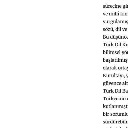
sürecine gi
ve millî ki
vurgulamış
sözü, dil v
Bu düşünce
Türk Dil Ku
bilimsel yö
başlatılmış
olarak orta
Kurultayı, 
güvence alt
Türk Dil Ba
Türkçenin d
kutlanmıştı
bir sorumlu
sürdürebil