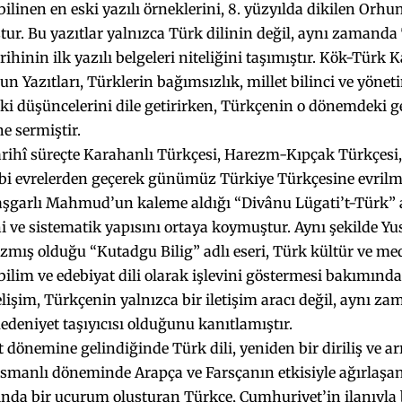
ilinen en eski yazılı örneklerini, 8. yüzyılda dikilen Orhun
ur. Bu yazıtlar yalnızca Türk dilinin değil, aynı zamanda
arihinin ilk yazılı belgeleri niteliğini taşımıştır. Kök-Tür
un Yazıtları, Türklerin bağımsızlık, millet bilinci ve yönet
 düşüncelerini dile getirirken, Türkçenin o dönemdeki ge
e sermiştir.
tarihî süreçte Karahanlı Türkçesi, Harezm-Kıpçak Türkçesi
bi evrelerden geçerek günümüz Türkiye Türkçesine evrilmişt
aşgarlı Mahmud’un kaleme aldığı “Divânu Lügati’t-Türk” a
i ve sistematik yapısını ortaya koymuştur. Aynı şekilde Yus
zmış olduğu “Kutadgu Bilig” adlı eseri, Türk kültür ve med
ilim ve edebiyat dili olarak işlevini göstermesi bakımınd
elişim, Türkçenin yalnızca bir iletişim aracı değil, aynı za
edeniyet taşıyıcısı olduğunu kanıtlamıştır.
dönemine gelindiğinde Türk dili, yeniden bir diriliş ve a
Osmanlı döneminde Arapça ve Farsçanın etkisiyle ağırlaşan,
nda bir uçurum oluşturan Türkçe, Cumhuriyet’in ilanıyla 