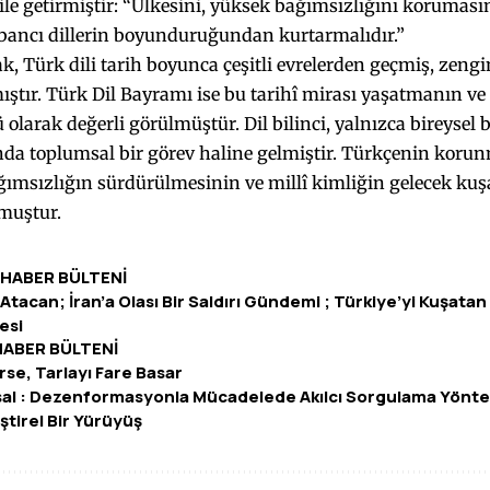
dile getirmiştir: “Ülkesini, yüksek bağımsızlığını korumasın
abancı dillerin boyunduruğundan kurtarmalıdır.”
k, Türk dili tarih boyunca çeşitli evrelerden geçmiş, zeng
ştır. Türk Dil Bayramı ise bu tarihî mirası yaşatmanın ve
 olarak değerli görülmüştür. Dil bilinci, yalnızca bireysel 
a toplumsal bir görev haline gelmiştir. Türkçenin korunma
ğımsızlığın sürdürülmesinin ve millî kimliğin gelecek ku
muştur.
 HABER BÜLTENİ
 Atacan; İran’a Olası Bir Saldırı Gündemi ; Türkiye’yi Kuşatan
esi
HABER BÜLTENİ
rse, Tarlayı Fare Basar
al : Dezenformasyonla Mücadelede Akılcı Sorgulama Yöntem
ştirel Bir Yürüyüş