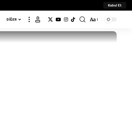
Kabul Et
Aa
DIĞER