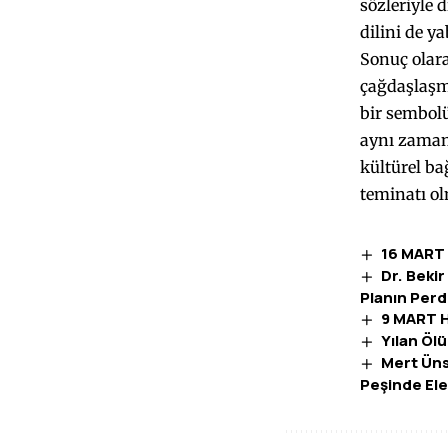
sözleriyle 
dilini de y
Sonuç olara
çağdaşlaşmı
bir sembolü
aynı zamand
kültürel ba
teminatı ol
16 MART
Dr. Bekir
Planın Perd
9 MART 
Yılan Ölü
Mert Üns
Peşinde Ele