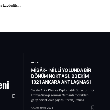
a kaydedilsin.
GENEL
MİSÂK-I MİLLÎ YOLUNDA BİR
DÖNÜM NOKTASI: 20 EKİM
eni
1921 ANKARA ANTLAŞMASI
Tarihi Arka Plan ve Diplomatik Süreç Birinci
Dünya Savaşı sonrası Osmanlı toprakları
galip devletlerce paylaşılırken, Fransa…
YAZAN:
TURK DEGS