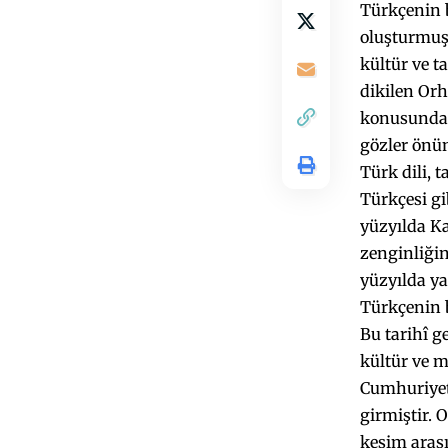
Türkçenin b
oluşturmuşt
kültür ve t
dikilen Orh
konusundaki
gözler önün
Türk dili, 
Türkçesi gi
yüzyılda K
zenginliğin
yüzyılda ya
Türkçenin b
Bu tarihî g
kültür ve m
Cumhuriyet 
girmiştir. 
kesim arası