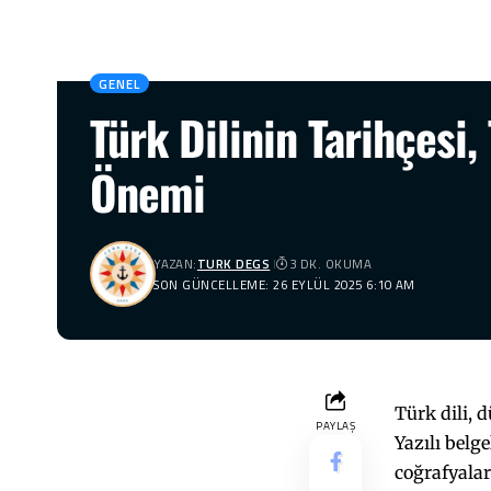
GENEL
Türk Dilinin Tarihçesi
Önemi
YAZAN:
TURK DEGS
3 DK. OKUMA
SON GÜNCELLEME: 26 EYLÜL 2025 6:10 AM
Türk dili, 
PAYLAŞ
Yazılı belg
coğrafyalar