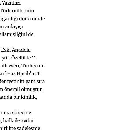
 Yazıtları
 Türk milletinin
k Kağanlığı döneminde
im anlayışı
lişmişliğini de
, Eski Anadolu
ir. Özellikle 11.
dlı eseri, Türkçenin
uf Has Hacib’in 11.
eniyetinin yanı sıra
an önemli olmuştur.
manda bir kimlik,
rınma sürecine
 halk ile aydın
birlikte sadeleşme