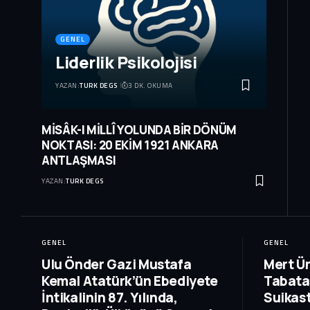
GENEL
Liderlik Psikolojisi
YAZAN:
TURK DEGS
3 DK. OKUMA
MİSÂK-I MİLLÎ YOLUNDA BİR DÖNÜM
NOKTASI: 20 EKİM 1921 ANKARA
ANTLAŞMASI
YAZAN:
TURK DEGS
GENEL
GENEL
Ulu Önder Gazi Mustafa
Mert Ün
Kemal Atatürk’ün Ebediyete
Tabata
İntikalinin 87. Yılında,
Suikast