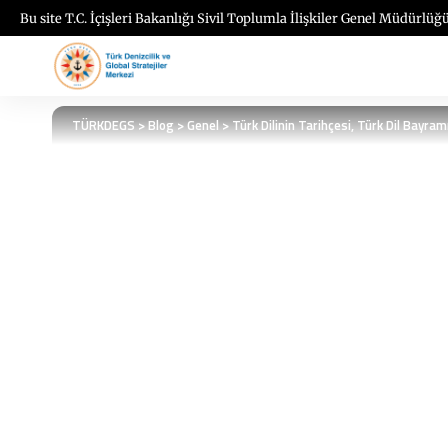
Bu site T.C. İçişleri Bakanlığı Sivil Toplumla İlişkiler Genel Müdürlüğü
TÜRKDEGS
>
Blog
>
Genel
>
Türk Dilinin Tarihçesi, Türk Dil Bayra