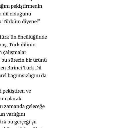
ığını pekiştirmenin
n dil olduğunu
lu Türküm diyene!”
atürk’ün öncülüğünde
uş, Türk dilinin
in çalışmalar
a bu sürecin bir ürünü
en Birinci Türk Dil
ürel bağımsızlığını da
i pekiştiren ve
ram olarak
aynı zamanda geleceğe
un varlığını
rk bu gerçeği şu