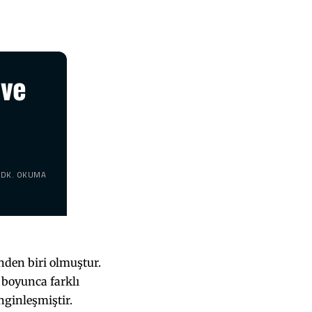
 ve
 DK. OKUMA
nden biri olmuştur.
h boyunca farklı
enginleşmiştir.