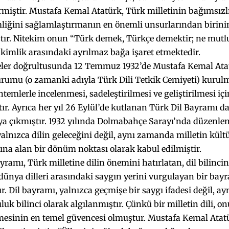
rmiştir. Mustafa Kemal Atatürk, Türk milletinin bağımsızl
mliğini sağlamlaştırmanın en önemli unsurlarından birini
tır. Nitekim onun “Türk demek, Türkçe demektir; ne mut
e kimlik arasındaki ayrılmaz bağa işaret etmektedir.
ler doğrultusunda 12 Temmuz 1932’de Mustafa Kemal At
rumu (o zamanki adıyla Türk Dili Tetkik Cemiyeti) kurulm
ntemlerle incelenmesi, sadeleştirilmesi ve geliştirilmesi iç
tır. Ayrıca her yıl 26 Eylül’de kutlanan Türk Dil Bayramı d
ya çıkmıştır. 1932 yılında Dolmabahçe Sarayı’nda düzenlen
yalnızca dilin geleceğini değil, aynı zamanda milletin kült
ına alan bir dönüm noktası olarak kabul edilmiştir.
yramı, Türk milletine dilin önemini hatırlatan, dil bilincin
ünya dilleri arasındaki saygın yerini vurgulayan bir bay
r. Dil bayramı, yalnızca geçmişe bir saygı ifadesi değil, 
luk bilinci olarak algılanmıştır. Çünkü bir milletin dili, on
mesinin en temel güvencesi olmuştur. Mustafa Kemal Atatü