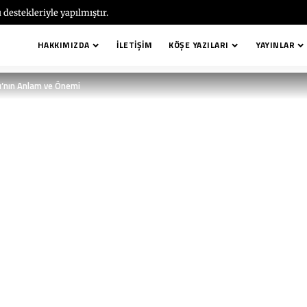
 destekleriyle yapılmıştır.
HAKKIMIZDA
İLETIŞIM
KÖŞE YAZILARI
YAYINLAR
mı’nın Anlam ve Önemi