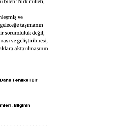
ı bilen Türk milleti,
inleşmiş ve
 geleceğe taşımanın
bir sorumluluk değil,
sı ve geliştirilmesi,
şaklara aktarılmasının
 Daha Tehlikeli Bir
leri: Bilginin