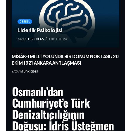
GENEL
Liderlik Psikolojisi
YAZAN:
TURK DEGS
3 DK. OKUMA
MİSÂK-I MİLLÎ YOLUNDA BİR DÖNÜM NOKTASI: 20
EKİM 1921 ANKARA ANTLAŞMASI
YAZAN:
TURK DEGS
Osmanlı’dan
Cumhuriyet’e Türk
Denizaltıcılığının
Doğuşu: İdris Üsteğmen