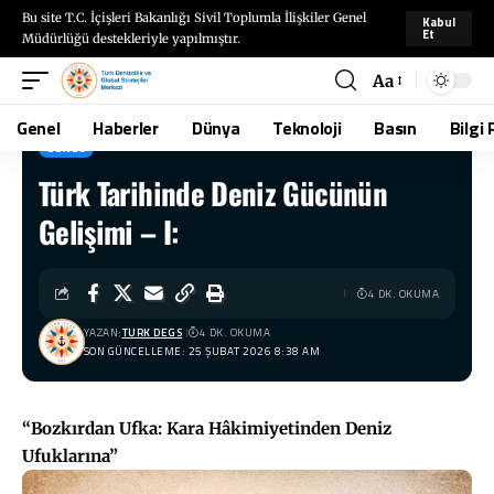
Bu site T.C. İçişleri Bakanlığı Sivil Toplumla İlişkiler Genel
Kabul
Et
Müdürlüğü destekleriyle yapılmıştır.
Aa
Genel
Haberler
Dünya
Teknoloji
Basın
Bilgi 
GENEL
Türk Tarihinde Deniz Gücünün
TÜRKDEGS
>
Blog
>
Genel
>
Türk Tarihinde Deniz Gücünün Gelişimi – I:
Gelişimi – I:
4 DK. OKUMA
YAZAN:
TURK DEGS
4 DK. OKUMA
SON GÜNCELLEME: 25 ŞUBAT 2026 8:38 AM
“Bozkırdan Ufka: Kara Hâkimiyetinden Deniz
Ufuklarına”