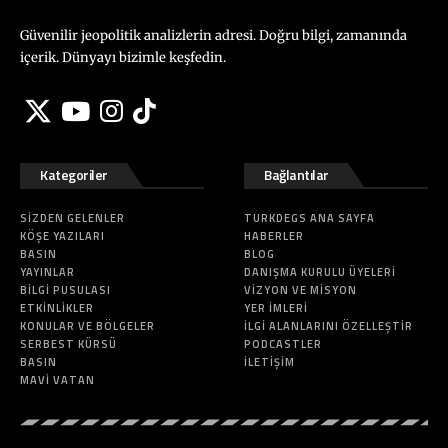
Güvenilir jeopolitik analizlerin adresi. Doğru bilgi, zamanında
içerik. Dünyayı bizimle keşfedin.
Kategoriler
Bağlantılar
SIZDEN GELENLER
TURKDEGS ANA SAYFA
KÖŞE YAZILARI
HABERLER
BASIN
BLOG
YAYINLAR
DANIŞMA KURULU ÜYELERI
BILGI PUSULASI
VIZYON VE MISYON
ETKINLIKLER
YER İMLERI
KONULAR VE BÖLGELER
İLGI ALANLARINI ÖZELLEŞTIR
SERBEST KÜRSÜ
PODCASTLER
BASIN
İLETIŞIM
MAVI VATAN