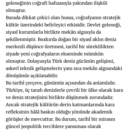
geleneğinin coğrafi hafızasıyla yakından ilişkili
olmuştur.
Burada dikkat çekici olan husus, coğrafyanın stratejik
kültür üzerindeki belirleyici etkisidir. Devlet geleneği,
siyasî kurumlarla birlikte mekân algısıyla da
şekillenmiştir. Bozkırda doğan bir siyasî aklın deniz
merkezli düşünce üretmesi, tarihî bir süreklilikten
ziyade yeni coğrafyaların ekseninde mümkün
olmuştur. Dolayısıyla Türk deniz gücünün gelişimi,
askerî teknik gelişmelerin yanı sıra mekân algısındaki
dönüşümle açıklanabilir.
Bu tarihî çerçeve, günümüz açısından da anlamlıdır.
Türkiye, üç tarafı denizlerle çevrili bir ülke olarak kara
ve deniz stratejisini birlikte düşünmek zorundadır.
Ancak stratejik kültürün derin katmanlarında kara
refleksinin hâlâ baskın olduğu yönünde akademik
görüşler de mevcuttur. Bu durum, tarihî bir mirasın
güncel jeopolitik tercihlere yansıması olarak