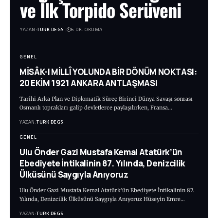
ve İlk Torpido Serüveni
YAZAN:
TURK DEGS
6 DK. OKUMA
GENEL
MİSÂK-I MİLLÎ YOLUNDA BİR DÖNÜM NOKTASI:
20 EKİM 1921 ANKARA ANTLAŞMASI
Tarihi Arka Plan ve Diplomatik Süreç Birinci Dünya Savaşı sonrası
Osmanlı toprakları galip devletlerce paylaşılırken, Fransa…
YAZAN:
TURK DEGS
GENEL
Ulu Önder Gazi Mustafa Kemal Atatürk’ün
Ebediyete İntikalinin 87. Yılında, Denizcilik
Ülküsünü Saygıyla Anıyoruz
Ulu Önder Gazi Mustafa Kemal Atatürk’ün Ebediyete İntikalinin 87.
Yılında, Denizcilik Ülküsünü Saygıyla Anıyoruz Hüseyin Emre…
YAZAN:
TURK DEGS