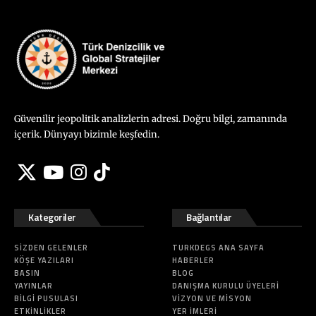
Güvenilir jeopolitik analizlerin adresi. Doğru bilgi, zamanında
içerik. Dünyayı bizimle keşfedin.
Kategoriler
Bağlantılar
SIZDEN GELENLER
TURKDEGS ANA SAYFA
KÖŞE YAZILARI
HABERLER
BASIN
BLOG
YAYINLAR
DANIŞMA KURULU ÜYELERI
BILGI PUSULASI
VIZYON VE MISYON
ETKINLIKLER
YER İMLERI