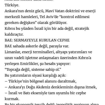
Türkiye.
Ankara’nın deniz gücü, Mavi Vatan doktrini ve enerji
merkezli hamleleri, Tel Aviv’de “kontrol edilmesi
gereken değişken” olarak görülüyor.
Kıbrıs bu yüzden İsrail için bir ada değil, stratejik
kaldıraçtır.
BAE: SERMAYEYLE KURULAN CEPHE
BAE sahada askerle değil, parayla var.
Limanlar, enerji terminalleri, altyapı yatırımları ve
uzun vadeli işletme anlaşmaları üzerinden Kıbrıs’a
yerleşen Emirlikler, şu hesabı yapıyor:
“Toprağa değil, sisteme sahip ol.”
Bu yatırımların siyasi karşılığı açık:
– Türkiye’nin bölgesel alanını daraltmak,
– Ankara’yı Doğu Akdeniz denkleminin dışına itmek,
– İsrail ve Batı ekseniyle tam uyumlu bir cephe
kurmak.
Bu bir ekonomik tercih değil; jeopolitik pozisyon alma.