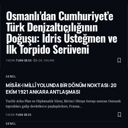
Osmanlı’dan Cumhuriyet’e
Türk Denizaltıcılığının
Doğuşu: İdris Üsteğmen ve
İlk Torpido Serüveni
YAZAN:
TURK DEGS
6 DK. OKUMA
GENEL
MİSÂK-I MİLLÎ YOLUNDA BİR DÖNÜM NOKTASI: 20
EKİM 1921 ANKARA ANTLAŞMASI
Tarihi Arka Plan ve Diplomatik Süreç Birinci Dünya Savaşı sonrası Osmanlı
toprakları galip devletlerce paylaşılırken, Fransa…
YAZAN:
TURK DEGS
GENEL