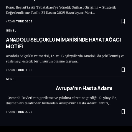
Konu: Beyrut’ta Ali Tabatabaei’ye Yönelik Suikast Girişimi – Stratejik
Değerlendirme Tarih: 23 Kasım 2025 Hazırlayan: Mert…
YAZAN:
TURK DEGS
GENEL
ANADOLU SELÇUKLU MİMARİSİNDE HAYAT AĞACI
MOTİFİ
Anadolu Selçuklu mimarisi, 12. ve 13. yüzyıllarda Anadolu’da şekillenmiş ve
süslemeyi estetik bir unsurun ötesine taşıyan…
YAZAN:
TURK DEGS
GENEL
Avrupa’nın Hasta Adamı
Osmanlı Devleti’nin gerileme ve yıkılma sürecine girdiği 19. yüzyılda,
düşmanları tarafından kullanılan 'Avrupa’nın Hasta Adamı' tabiri,…
YAZAN:
TURK DEGS