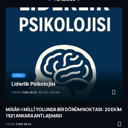
GENEL
Liderlik Psikolojisi
YAZAN:
TURK DEGS
3 DK. OKUMA
MİSÂK-I MİLLÎ YOLUNDA BİR DÖNÜM NOKTASI: 20 EKİM
1921 ANKARA ANTLAŞMASI
YAZAN:
TURK DEGS