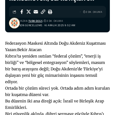
3 DK. OKUMA
YAZAN:
TURK DEGS
3 DK. OKUMA
SON GÜNCELLEME: 16 ARALIK 2025 9:52 AM
Federasyon Maskesi Altında Doğu Akdeniz Kuşatması
Yazan:Bekir Atacan
Kıbrıs’ta yeniden ısıtılan “federal çözüm”, “enerji iş
birliği” ve “bölgesel entegrasyon” söylemleri, masum
bir barış arayışını değil; Doğu Akdeniz’de Türkiye’yi
dışlayan yeni bir güç mimarisinin inşasını temsil
ediyor.
Ortada bir çözüm süreci yok. Ortada adım adım kurulan
bir kuşatma düzeni var.
Bu düzenin iki ana direği açık: İsrail ve Birleşik Arap
Emirlikleri.
Biri güvenlik aklıyla, diğeri sermaye gücüyle Kıbrıs’ı