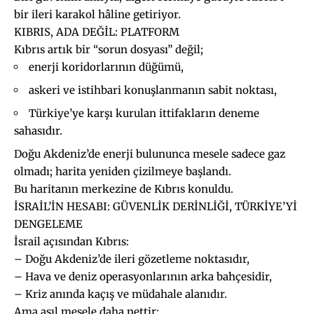
bir ileri karakol hâline getiriyor.
KIBRIS, ADA DEĞİL: PLATFORM
Kıbrıs artık bir “sorun dosyası” değil;
enerji koridorlarının düğümü,
askeri ve istihbari konuşlanmanın sabit noktası,
Türkiye’ye karşı kurulan ittifakların deneme
sahasıdır.
Doğu Akdeniz’de enerji bulununca mesele sadece gaz
olmadı; harita yeniden çizilmeye başlandı.
Bu haritanın merkezine de Kıbrıs konuldu.
İSRAİL’İN HESABI: GÜVENLİK DERİNLİĞİ, TÜRKİYE’Yİ
DENGELEME
İsrail açısından Kıbrıs:
– Doğu Akdeniz’de ileri gözetleme noktasıdır,
– Hava ve deniz operasyonlarının arka bahçesidir,
– Kriz anında kaçış ve müdahale alanıdır.
Ama asıl mesele daha nettir: