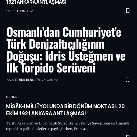
1921 ANKARA ANTLAŞMASI
YAZAN:
TURK DEGS
Osmanlı’dan Cumhuriyet’e
Türk Denizaltıcılığının
Doğuşu: İdris Üsteğmen ve
İlk Torpido Serüveni
YAZAN:
TURK DEGS
6 DK. OKUMA
GENEL
MİSÂK-I MİLLÎ YOLUNDA BİR DÖNÜM NOKTASI: 20
EKİM 1921 ANKARA ANTLAŞMASI
Tarihi Arka Plan ve Diplomatik Süreç Birinci Dünya Savaşı sonrası Osmanlı
toprakları galip devletlerce paylaşılırken, Fransa…