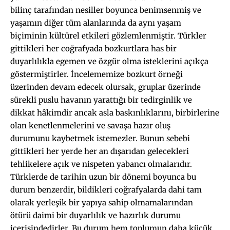
bilinç tarafından nesiller boyunca benimsenmiş ve
yaşamın diğer tüm alanlarında da aynı yaşam
biçiminin kültürel etkileri gözlemlenmiştir. Türkler
gittikleri her coğrafyada bozkurtlara has bir
duyarlılıkla egemen ve özgür olma isteklerini açıkça
göstermiştirler. İncelememize bozkurt örneği
üzerinden devam edecek olursak, gruplar üzerinde
sürekli puslu havanın yarattığı bir tedirginlik ve
dikkat hâkimdir ancak asla baskınlıklarını, birbirlerine
olan kenetlenmelerini ve savaşa hazır oluş
durumunu kaybetmek istemezler. Bunun sebebi
gittikleri her yerde her an dışarıdan gelecekleri
tehlikelere açık ve nispeten yabancı olmalarıdır.
Türklerde de tarihin uzun bir dönemi boyunca bu
durum benzerdir, bildikleri coğrafyalarda dahi tam
olarak yerleşik bir yapıya sahip olmamalarından
ötürü daimi bir duyarlılık ve hazırlık durumu
içerisindedirler. Bu durum hem toplumun daha küçük