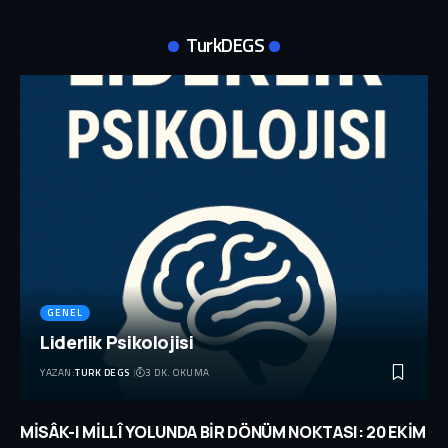
TurkDEGS
GENEL
Liderlik Psikolojisi
YAZAN:
TURK DEGS
3 DK. OKUMA
MİSÂK-I MİLLÎ YOLUNDA BİR DÖNÜM NOKTASI: 20 EKİM