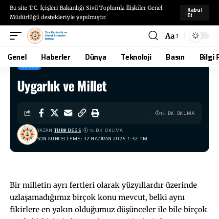
Bu site T.C. İçişleri Bakanlığı Sivil Toplumla İlişkiler Genel
Kabul
Et
Müdürlüğü destekleriyle yapılmıştır.
Aa
Genel
Haberler
Dünya
Teknoloji
Basın
Bilgi 
GENEL
Uygarlık ve Millet
TÜRKDEGS
>
Blog
>
Genel
>
Uygarlık ve Millet
14 DK. OKUMA
YAZAN:
TURK DEGS
14 DK. OKUMA
SON GÜNCELLEME: 12 HAZIRAN 2026 1:32 PM
Bir milletin ayrı fertleri olarak yüzyıllardır üzerinde
uzlaşamadığımız birçok konu mevcut, belki aynı
fikirlere en yakın olduğumuz düşünceler ile bile birçok